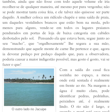
também, ainda que não fosse com todo aquele volume ele iria
recolher-se de qualquer maneira, até mesmo por pura vergonha; não
se pode mostrar tanta coisa feia, e ele talvez não quisesse ser parte
daquilo. A mulher coloca um ridículo chapéu e uma saída de praia,
um daqueles vestidinhos brancos que estão bem na moda, pelo
menos para alguns, vende-se em todos os lugares praianos
pendurados em portas de loja de baixa categoria em cabides
desbotados pelo sol. Pensando ela que estava bem, segue junto ao
seu “macho”, que “orgulhosamente” lhe segura a sua mão,
demonstrando que aquele monte de carne lhe pertence e que, agora
ia devorar pedaço por pedaço daquilo que, para a observadora,
poderia causar a maior indigestão possível, mas gosto é gosto, vai se
fazer o que!
Com a saída do casal fica
sozinha no espaço, a mesa
onde está sentada é realmente
em frente ao rio. Na margem a
água é muito clara, pode
identificar pedras, pedrinhas,
peixinhos até, é realmente
lindo. O rio não é largo, e
O outro lado rio Jacuipe
quando a maré está seca você