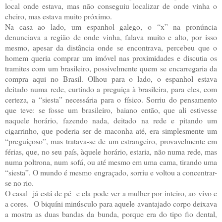
local onde estava, mas não conseguiu localizar de onde vinha o
cheiro, mas estava muito próximo.
Na casa ao lado, um espanhol galego, o “x” na pronúncia
denunciava a região de onde vinha, falava muito e alto, por isso
mesmo, apesar da distância onde se encontrava, percebeu que o
homem queria comprar um imóvel nas proximidades e discutia os
tramites com um brasileiro, possivelmente quem se encarregaria da
compra aqui no Brasil. Olhou para o lado, o espanhol estava
deitado numa rede, curtindo a preguiça à brasileira, para eles, com
certeza, a “siesta” necessária para o físico. Sorriu do pensamento
que teve: se fosse um brasileiro, baiano então, que ali estivesse
naquele horário, fazendo nada, deitado na rede e pitando um
cigarrinho, que poderia ser de maconha até, era simplesmente um
“preguiçoso”, mas tratava-se de um estrangeiro, provavelmente em
férias, que, no seu país, àquele horário, estaria, não numa rede, mas
numa poltrona, num sofá, ou até mesmo em uma cama, tirando uma
“siesta”. O mundo é mesmo engraçado, sorriu e voltou a concentrar-
se no rio.
O casal já está de pé e ela pode ver a mulher por inteiro, ao vivo e
a cores. O biquíni minúsculo para aquele avantajado corpo deixava
a mostra as duas bandas da bunda, porque era do tipo fio dental,