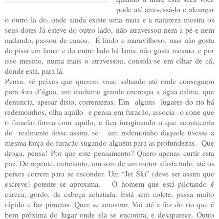
pode até atravessá-lo e alcançar
o outro la do, onde ainda existe uma mata e a natureza mostra os
seus dotes Já esteve do outro lado, não atravessou nem a pé e nem
nadando, passou de canoa. É lindo e maravilhoso, mas não gosta
de pisar em lama: e do outro lado há lama, não gosta mesmo, e por
isso mesmo, numa mais o atravessou, consola-se em olhar de cá,
donde está, para lá.
Pensa, vê peixes que querem voar, saltando até onde conseguem
para fora d’água, um cardume grande encrespa a água calma, que
denuncia, apesar disto, correntezas. Em alguns lugares do rio há
redemoinhos, olha aquilo e pensa em furacão, associa o cone que
o furacão forma com aquilo, e fica imaginando o que aconteceria
de realmente fosse assim, se um redemoinho daquele tivesse a
mesma força do furacão sugando alguém para as profundezas. Que
droga, pensa! Por que este pensamento? Quero apenas curtir esta
paz. De repente, entretanto, um som de um motor afasta tudo, até os
peixes correm para se esconder. Um “Jet Ski” (deve ser assim que
escreve) potente se aproxima. O homem que está pilotando é
careca, gordo, de cabeça achatada. Está sem colete, passa muito
rápido e faz piruetas. Quer se amostrar. Vai até a foz do rio que é
bem próxima do lugar onde ela se encontra, e desaparece. Outro