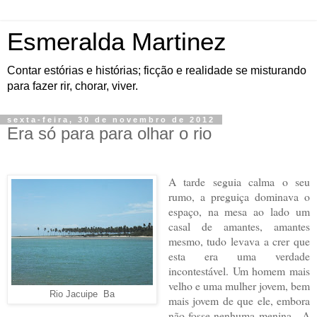
Esmeralda Martinez
Contar estórias e histórias; ficção e realidade se misturando
para fazer rir, chorar, viver.
sexta-feira, 30 de novembro de 2012
Era só para para olhar o rio
A tarde seguia calma o seu
rumo, a preguiça dominava o
espaço, na mesa ao lado um
casal de amantes, amantes
mesmo, tudo levava a crer que
esta era uma verdade
incontestável. Um homem mais
velho e uma mulher jovem, bem
Rio Jacuipe Ba
mais jovem de que ele, embora
não fosse nenhuma menina. A