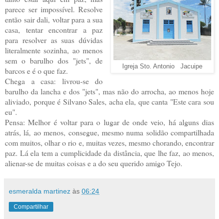
parece ser impossível. Resolve
então sair dali, voltar para a sua
casa, tentar encontrar a paz
para resolver as suas dúvidas
literalmente sozinha, ao menos
sem o barulho dos "jets", de
Igreja Sto. Antonio Jacuipe
barcos e é o que faz.
Chega a casa: livrou-se do
barulho da lancha e dos "jets", mas não do arrocha, ao menos hoje
aliviado, porque é Silvano Sales, acha ela, que canta "Este cara sou
eu".
Pensa: Melhor é voltar para o lugar de onde veio, há alguns dias
atrás, lá, ao menos, consegue, mesmo numa solidão compartilhada
com muitos, olhar o rio e, muitas vezes, mesmo chorando, encontrar
paz. Lá ela tem a cumplicidade da distância, que lhe faz, ao menos,
alienar-se de muitas coisas e a do seu querido amigo Tejo.
esmeralda martinez
às
06:24
Compartilhar