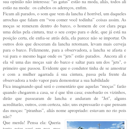
sua opinião não interessa: “as gatas” estão na moda, aliás, todos ali
estão na moda: os cabelos os adereços, enfim.
Ficam ali parados, o som que vem da lancha é horrível, um daqueles
arrochas que falam em “vou comer você todinha” coisas assim. As
moças se remexem dentro do barco, o homem de cor clara pega
uma delas pela cintura, traz o seu corpo para o dele, que já está na
posição certa, ele enfia-se atrás dela, ela parece não se importar. Os
outros dois que desceram da lancha retornam, levam mais cerveja
para o barco. Felizmente, para a observadora, a lancha se afasta e
vai para o mesmo lugar onde os “jets” estão parados. Ancora ali e
ela vê uma das moças sair do barco e saltar para um dos "jets", o
primeiro que passou. Evidente que o condutor tinha de se amostrar
e com a mulher agarrada á sua cintura, passa pela frente da
observadora a todo vapor para demonstrar a sua habilidade
Fica imaginando qual será o comentário que aquelas “moças” farão
quando chegarem a casa, se é que têm casa; esnobarão os vizinhos,
dirão que passearam de lancha e andaram de "Jet", alguns
acreditarão, outros, com certeza, não; uns expressarão o que pensam
das moças: “piranhas”, aliás nome apropriado: estavam no rio pois
não?
Que merda! Pensa ela: Queria
tanto estar aqui em paz, mas