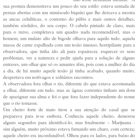
sua postura demonstrava um pouco do seu estilo: estava sentada de
pernas abertas com um minúsculo biquíni que lhe deixava a mostra
as ancas celuliticas, o contorno do púbis e mais outros detalhes,
também sórdidos, do seu corpo. O cabelo pintado de claro, mais
para o ruivo, completava um quadro nada recomendável, mas o
homem, um mulato alto de bigode olhava para aquilo tudo, aquela
massa de carne espalhada com um tesão imenso, horripilante para a
observadora, que tinha ido ali para espairecer, esquecer os seus
problemas, ver a natureza e pedir ajuda para a solução de alguns
entraves, um olhar que só os amantes têm, pois com a mulher do dia
a dia, de há muito aquele tesão já tinha acabado, quando muito,
despertava em notívagos e solitários encontros.
A observadora fora olhar o rio, diferente do que estava acostumada
a olhar, diferente em tudo, mas as águas correntes tinham um dom
de apaziguar sua alma e foi o que fora fazer independente do nome
que o rio tomasse.
Um cheiro forte de mato tirou a sua atenção do casal que se
preparava para ir-se embora. Conhecia aquele cheiro, demorou
alguns segundos para identificá-lo, mas finalmente – Marijuana -
sim alguém, muito próximo estava fumando um charo, com certeza;
aquele cheiro era inconfundível. Olhou para os lados, para baixo do