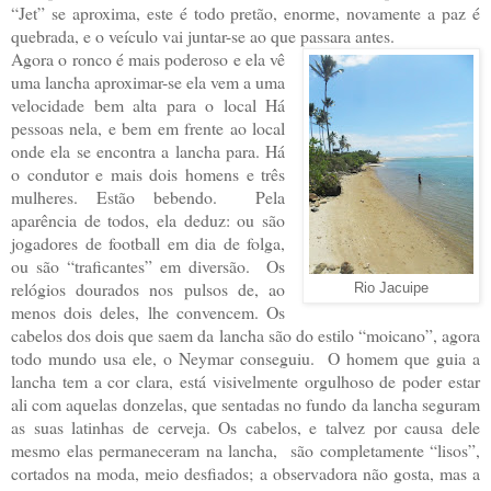
“Jet” se aproxima, este é todo pretão, enorme, novamente a paz é
quebrada, e o veículo vai juntar-se ao que passara antes.
Agora o ronco é mais poderoso e ela vê
uma lancha aproximar-se ela vem a uma
velocidade bem alta para o local Há
pessoas nela, e bem em frente ao local
onde ela se encontra a lancha para. Há
o condutor e mais dois homens e três
mulheres. Estão bebendo. Pela
aparência de todos, ela deduz: ou são
jogadores de football em dia de folga,
ou são “traficantes” em diversão. Os
relógios dourados nos pulsos de, ao
Rio Jacuipe
menos dois deles, lhe convencem. Os
cabelos dos dois que saem da lancha são do estilo “moicano”, agora
todo mundo usa ele, o Neymar conseguiu. O homem que guia a
lancha tem a cor clara, está visivelmente orgulhoso de poder estar
ali com aquelas donzelas, que sentadas no fundo da lancha seguram
as suas latinhas de cerveja. Os cabelos, e talvez por causa dele
mesmo elas permaneceram na lancha, são completamente “lisos”,
cortados na moda, meio desfiados; a observadora não gosta, mas a