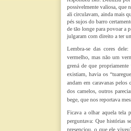
possivelmente valiosa, que n
ali circulavam, ainda mais q
pés sujos do barro certamente
de tão longe para povoar a p
julgaram com direito a ter u
Lembra-se das cores dele:
vermelho, mas não um verme
grená de que propriamente 
existiam, havia os “tuaregu
andam em caravanas pelos 
dos camelos, outros pareci
bege, que nos reportava mesm
Ficava a olhar aquela tela
perguntava: Que histórias s
presenciou, o que ele vive