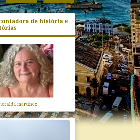
contadora de história e
tórias
meralda martinez