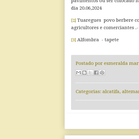
pavimentos ou ser colocado n
dia 20.06,2024
Tuaregues povo berbere co
[2]
agricultores e comerciantes .-
Alfombra - tapete
[3]
Postado por
esmeralda mar
Categorias:
alcatifa
,
altemar