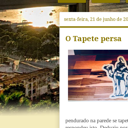
sexta-feira, 21 de junho de 2
O Tapete persa
pendurado na parede se tape
respondeu isto. Deduziu por 