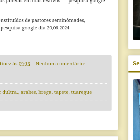
as janelas em dias festivos - pesquisa google
nstituídos de pastores seminômades,
 pesquisa google dia 20,06.2024
Se
tinez
às
09:13
Nenhum comentário:
 dultra.
,
arabes
,
brega
,
tapete
,
tuaregue