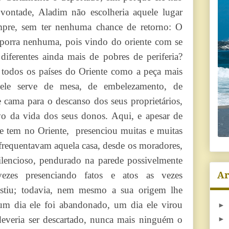
 vontade, Aladim não escolheria aquele lugar
empre, sem ter nenhuma chance de retorno: O
 porra nenhuma, pois vindo do oriente com se
diferentes ainda mais de pobres de periferia?
 todos os países do Oriente como a peça mais
 ele serve de mesa, de embelezamento, de
 cama para o descanso dos seus proprietários,
ivo da vida dos seus donos. Aqui, e apesar de
le tem no Oriente, presenciou muitas e muitas
 frequentavam aquela casa, desde os moradores,
Silencioso, pendurado na parede possivelmente
zes presenciando fatos e atos as vezes
Ar
sistiu; todavia, nem mesmo a sua origem lhe
 um dia ele foi abandonado, um dia ele virou
►
everia ser descartado, nunca mais ninguém o
►