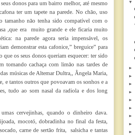
▼
seus donos para um bairro melhor, até mesmo
 cafona ter um tapete na parede. No chão, uso
z o tamanho não tenha sido compatível com o
sa ,que era muito grande e ele ficaria muito
ética: na parede agora seria impensável, os
riam demonstrar esta cafonice,” breguice” para
do que os seus donos queriam esquecer: ter sido
m tomando cachaça com limão nas tardes de
►
das músicas de Altemar Dultra,, Ângela Maria,
►
e, e tantos outros que povoavam os sonhos e a
►
es, tudo ao som nasal da radiola e dos long
►
►
►
e umas cervejinhas, quando o dinheiro dava.
►
oada, mocotó, dobradinha no final da festa,
►
ocado, carne de sertão frita, salsicha e tantas
►