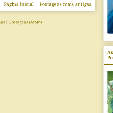
Página inicial
Postagens mais antigas
inar:
Postagens (Atom)
As
Po