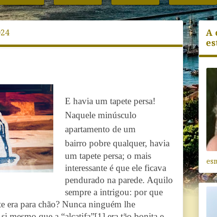
A 
024
es
E havia um tapete persa!
Naquele minúsculo
apartamento de um
bairro
pobre qualquer, havia
um tapete persa; o mais
es
interessante é que ele ficava
pendurado na parede. Aquilo
sempre a intrigou: por que
te era para chão? Nunca ninguém lhe
si mesmo que a “alcatifa”
[1]
era tão bonita e