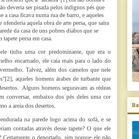
ão deveria ser pisada pelos indignos pés que
ue a casa ficava numa rua de barro, e aqueles
 ofenderia aquela obra de arte persa, que saíra
arede da casa de uns pobres diabos que se
m tapete persa em casa.
 ele tinha uma cor predominante, que era o
lho encarnado, ele caía mais para o lado do
vermelho. Talvez, além dos camelos que nele
es”
[2]
, aqueles homens árabes de turbante que
desertos. Alguns homens seguravam as rédeas
am conversar, embaixo dos pés deles uma cor
Ba
o a areia dos desertos.
 pendurada na parede logo acima do sofá, e se
eriam contadas através desse tapete? O que ele
u? Certamente o deportado, sim porque ele não