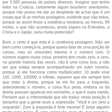
por 5.565 pessoas de países diversos. Imagine que tenho
leitor na Croácia, certamente algum brasileiro aventureiro,
porque não posso me dar ao desplante de achar que é um
croata que lê as minhas postagens, evidente que não todas,
porque se assim fosse a estatística mostraria, ao menos, 99
visitas, o que não aconteceu, ainda espero os Emirados, a
China e o Japão, seria muita pretensão?
Bom, o certo é que esta é a centésima postagem. Não sei
bem como começá-la, porque queria falar de uma porção de
coisas, mas só vislumbro mesmo é o número cem. O
número sugere muita coisa, primeiro tem muito zero, e zero,
na grande maioria das vezes, não é uma coisa boa, a não
ser que esteja sempre acompanhando um outro número,
porque aí ele funciona como multiplicador; 10 pode virar
100, 1000, 100000, o infinito, reparem que ele sempre tem
que estar à direita, porque se ele for para a esquerda,
antecedendo o número, a coisa fica preta, embora os da
direita possam aparecer em vermelho, o que é outra merda.
Pensem que a inferioridade que ele traduz nesta posição é
tamanha que a gente ouve a expressão: “Você é um zero a
esquerda”. Zero á esquerda é forte mesmo! É botar alguém