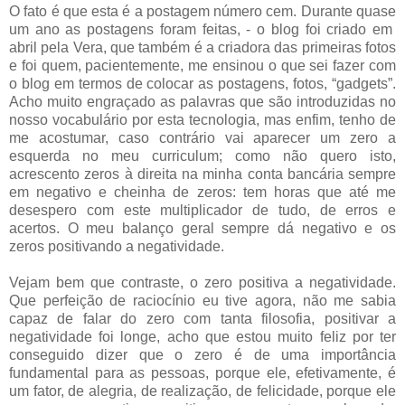
O fato é que esta é a postagem número cem. Durante quase
um ano as postagens foram feitas, - o blog foi criado em
abril pela Vera, que também é a criadora das primeiras fotos
e foi quem, pacientemente, me ensinou o que sei fazer com
o blog em termos de colocar as postagens, fotos, “gadgets”.
Acho muito engraçado as palavras que são introduzidas no
nosso vocabulário por esta tecnologia, mas enfim, tenho de
me acostumar, caso contrário vai aparecer um zero a
esquerda no meu curriculum; como não quero isto,
acrescento zeros à direita na minha conta bancária sempre
em negativo e cheinha de zeros: tem horas que até me
desespero com este multiplicador de tudo, de erros e
acertos. O meu balanço geral sempre dá negativo e os
zeros positivando a negatividade.
Vejam bem que contraste, o zero positiva a negatividade.
Que perfeição de raciocínio eu tive agora, não me sabia
capaz de falar do zero com tanta filosofia, positivar a
negatividade foi longe, acho que estou muito feliz por ter
conseguido dizer que o zero é de uma importância
fundamental para as pessoas, porque ele, efetivamente, é
um fator, de alegria, de realização, de felicidade, porque ele