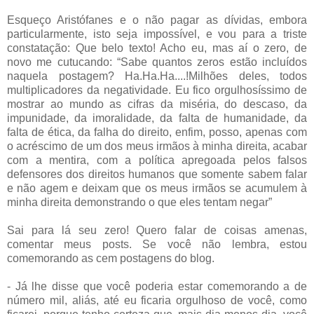
Esqueço Aristófanes e o não pagar as dívidas, embora
particularmente, isto seja impossível, e vou para a triste
constatação: Que belo texto! Acho eu, mas aí o zero, de
novo me cutucando: “Sabe quantos zeros estão incluídos
naquela postagem? Ha.Ha.Ha....!Milhões deles, todos
multiplicadores da negatividade. Eu fico orgulhosíssimo de
mostrar ao mundo as cifras da miséria, do descaso, da
impunidade, da imoralidade, da falta de humanidade, da
falta de ética, da falha do direito, enfim, posso, apenas com
o acréscimo de um dos meus irmãos à minha direita, acabar
com a mentira, com a política apregoada pelos falsos
defensores dos direitos humanos que somente sabem falar
e não agem e deixam que os meus irmãos se acumulem à
minha direita demonstrando o que eles tentam negar”
Sai para lá seu zero! Quero falar de coisas amenas,
comentar meus posts. Se você não lembra, estou
comemorando as cem postagens do blog.
- Já lhe disse que você poderia estar comemorando a de
número mil, aliás, até eu ficaria orgulhoso de você, como