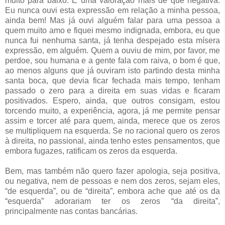
muito para baixo. É uma valoração mais de que negativa.
Eu nunca ouvi esta expressão em relação a minha pessoa,
ainda bem! Mas já ouvi alguém falar para uma pessoa a
quem muito amo e fiquei mesmo indignada, embora, eu que
nunca fui nenhuma santa, já tenha despejado esta mísera
expressão, em alguém. Quem a ouviu de mim, por favor, me
perdoe, sou humana e a gente fala com raiva, o bom é que,
ao menos alguns que já ouviram isto partindo desta minha
santa boca, que devia ficar fechada mais tempo, tenham
passado o zero para a direita em suas vidas e ficaram
positivados. Espero, ainda, que outros consigam, estou
torcendo muito, a experiência, agora, já me permite pensar
assim e torcer até para quem, ainda, merece que os zeros
se multipliquem na esquerda. Se no racional quero os zeros
à direita, no passional, ainda tenho estes pensamentos, que
embora fugazes, ratificam os zeros da esquerda.
Bem, mas também não quero fazer apologia, seja positiva,
ou negativa, nem de pessoas e nem dos zeros, sejam eles,
“de esquerda”, ou de “direita”, embora ache que até os da
“esquerda” adorariam ter os zeros “da direita”,
principalmente nas contas bancárias.