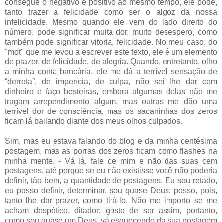
consegue o negativo e positivo ao mesmo tempo, ele pode,
tanto trazer a felicidade como ser o algoz da nossa
infelicidade. Mesmo quando ele vem do lado direito do
número, pode significar muita dor, muito desespero, como
também pode significar vitoria, felicidade. No meu caso, do
"mot" que me levou a escrever este texto, ele é um elemento
de prazer, de felicidade, de alegria. Quando, entretanto, olho
a minha conta bancária, ele me dá a terrível sensação de
“derrota”, de imperícia, de culpa, não sei lhe dar com
dinheiro e faço besteiras, embora algumas delas não me
tragam arrependimento algum, mas outras me dão uma
terrível dor de consciência, mas os sacaninhas dos zeros
ficam lá bailando diante dos meus olhos culpados.
Sim, mas eu estava falando do blog e da minha centésima
postagem, mas as porras dos zeros ficam como flashes na
minha mente. - Vá lá, fale de mim e não das suas cem
postagens, até porque se eu não existisse você não poderia
definir, tão bem, a quantidade de postagens. Eu sou retado,
eu posso definir, determinar, sou quase Deus; posso, pois,
tanto lhe dar prazer, como tirá-lo. Não me importo se me
acham despótico, ditador; gosto de ser assim, portanto,
como sou quase um Deus, vá esquecendo da sua postagem