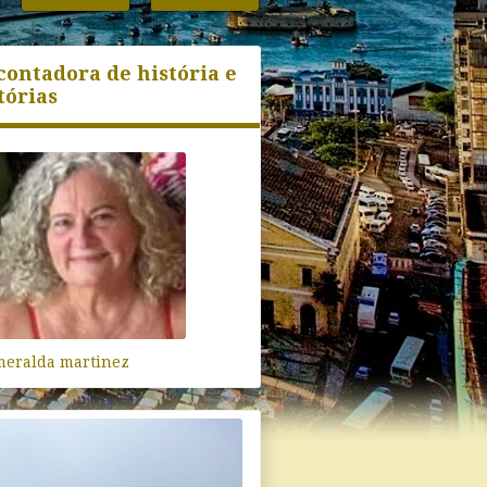
contadora de história e
tórias
meralda martinez