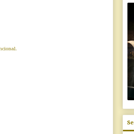
ncional.
Se