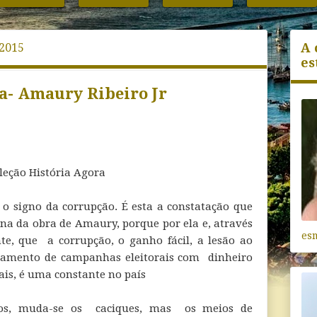
A 
 2015
es
a- Amaury Ribeiro Jr
oleção História Agora
b o signo da corrupção. É esta a constatação que
na da obra de Amaury, porque por ela e, através
es
te, que a corrupção, o ganho fácil, a lesão ao
ciamento de campanhas eleitorais com dinheiro
cais, é uma constante no país
dos, muda-se os caciques, mas os meios de