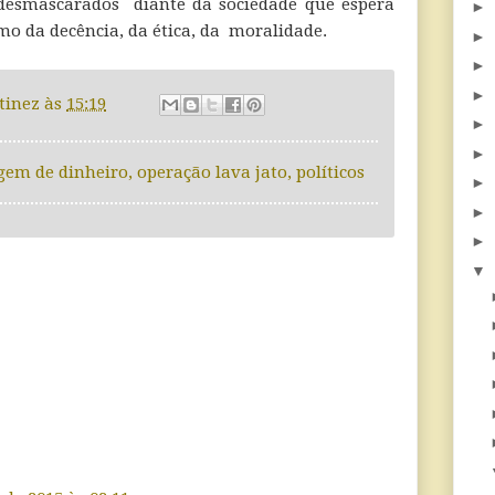
 desmascarados diante da sociedade que espera
►
mo da decência, da ética, da moralidade.
►
►
►
tinez
às
15:19
►
►
gem de dinheiro
,
operação lava jato
,
políticos
►
►
►
▼