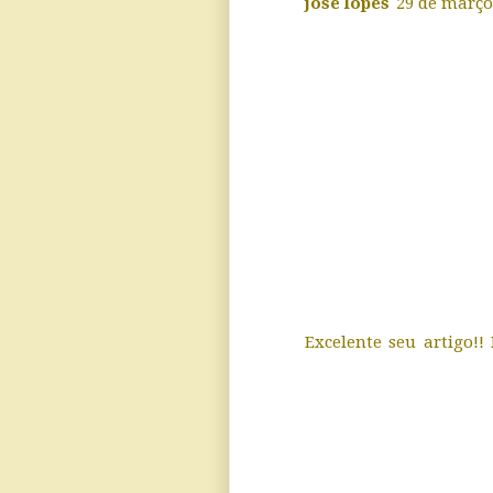
josé lopes
29 de março 
Excelente seu artigo!