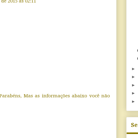
de 2015 às 02:11
►
►
►
►
! Parabéns, Mas as informações abaixo você não
►
Se