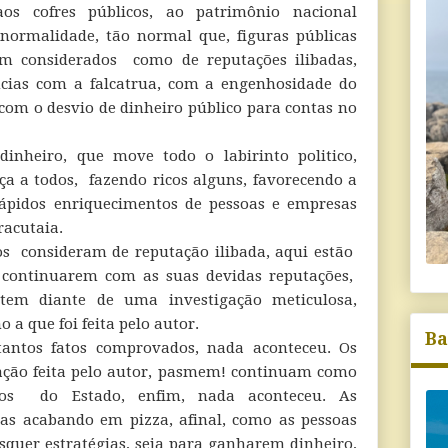
aos cofres públicos, ao patrimônio nacional
rmalidade, tão normal que, figuras públicas
am considerados como de reputações ilibadas,
ias com a falcatrua, com a engenhosidade do
om o desvio de dinheiro público para contas no
inheiro, que move todo o labirinto politico,
a a todos, fazendo ricos alguns, favorecendo a
ápidos enriquecimentos de pessoas e empresas
racutaia.
tos consideram de reputação ilibada, aqui estão
ontinuarem com as suas devidas reputações,
tem diante de uma investigação meticulosa,
a que foi feita pelo autor.
Ba
 tantos fatos comprovados, nada aconteceu. Os
gação feita pelo autor, pasmem! continuam como
rios do Estado, enfim, nada aconteceu. As
as acabando em pizza, afinal, como as pessoas
quer estratégias, seja para ganharem dinheiro,