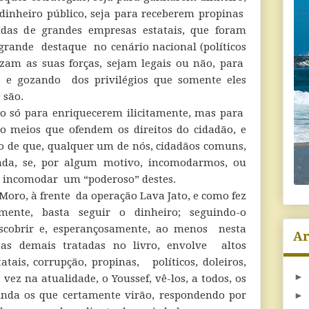
dinheiro público, seja para receberem propinas
das de grandes empresas estatais, que foram
grande destaque no cenário nacional (políticos
izam as suas forças, sejam legais ou não, para
 e gozando dos privilégios que somente eles
 são.
ão só para enriquecerem ilicitamente, mas para
do meios que ofendem os direitos do cidadão, e
o de que, qualquer um de nós, cidadãos comuns,
ada, se, por algum motivo, incomodarmos, ou
e incomodar um “poderoso” destes.
Moro, à frente da operação Lava Jato, e como fez
mente, basta seguir o dinheiro; seguindo-o
escobrir e, esperançosamente, ao menos nesta
Ar
as demais tratadas no livro, envolve altos
atais, corrupção, propinas, políticos, doleiros,
►
vez na atualidade, o Youssef, vê-los, a todos, os
inda os que certamente virão, respondendo por
►