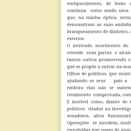
enriquecimento, de lesão 
continua como sendo uma no
que, na minha óptica, seri
demonstram as suas ambiênc
branqueamento de dinheiro, c
exterior.
O intricado movimento do d
estende suas garras e alcanç
tantos outros promovendo r
que se propõe a entrar na ma
Filhos de políticos, que mui
ajudando os seus pais a c
embora elas não se susten
totalmente comprovada, como 
É incrível como, diante de
políticos citados na investi
senadores, altos funcioná
Operações se sucedem, muit
envolvidas que usam de quais