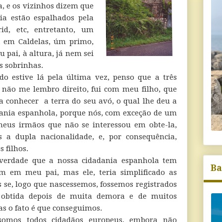
, e os vizinhos dizem que
ia estão espalhados pela
id, etc, entretanto, um
 em Caldelas, úm primo,
 pai, à altura, já nem sei
s sobrinhas.
o estive lá pela última vez, penso que a três
 não me lembro direito, fui com meu filho, que
a conhecer a terra do seu avó, o qual lhe deu a
ania espanhola, porque nós, com exceção de um
eus irmãos que não se interessou em obte-la,
 a dupla nacionalidade, e, por consequência,
s filhos.
verdade que a nossa cidadania espanhola tem
Ba
m em meu pai, mas ele, teria simplificado as
s se, logo que nascessemos, fossemos registrados
i obtida depois de muita demora e de muitos
s o fato é que conseguimos.
 somos todos cidadãos europeus, embora não