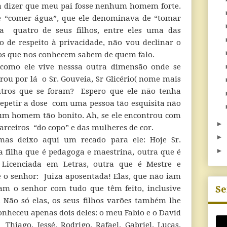
ia dizer que meu pai fosse nenhum homem forte.
de “comer água”, que ele denominava de “tomar
a quatro de seus filhos, entre eles uma das
 de respeito à privacidade, não vou declinar o
dos que nos conhecem sabem de quem falo.
como ele vive nesssa outra dimensão onde se
rou por lá o Sr. Gouveia, Sr Glicério( nome mais
outros que se foram? Espero que ele não tenha
epetir a dose com uma pessoa tão esquisita não
um homem tão bonito. Ah, se ele encontrou com
►
arceiros “do copo” e das mulheres de cor.
►
mas deixo aqui um recado para ele: Hoje Sr.
►
 filha que é pedagoga e maestrina, outra que é
 Licenciada em Letras, outra que é Mestre e
 o senhor: Juiza aposentada! Elas, que não iam
Se
am o senhor com tudo que têm feito, inclusive
 Não só elas, os seus filhos varões também lhe
onheceu apenas dois deles: o meu Fabio e o David
hiago, Jessé, Rodrigo, Rafael, Gabriel, Lucas,