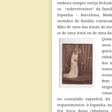
embora sempre esteja fechada
os “sobreviventes” da famíl
Espanha – Barcelona, Madr
membro da família continua
filho de uma das irmãs de meu
se de uma irmã ou de uma da
Quand
anos,
queri
cidad
dos m
temos
nosso
Bem 
orige
coisa
no consulado espanhol, fo
requerimentos à Espanha, ma
Por força desta cidadania