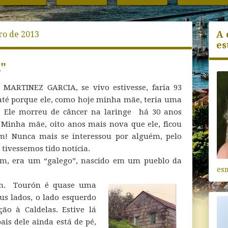
A 
ro de 2013
es
"
MARTINEZ GARCIA, se vivo estivesse, faria 93
, até porque ele, como hoje minha mãe, teria uma
da. Ele morreu de câncer na laringe há 30 anos
 Minha mãe, oito anos mais nova que ele, ficou
m! Nunca mais se interessou por alguém, pelo
 tivessemos tido notícia.
em, era um “galego”, nascido em um pueblo da
es
ón. Tourón é quase uma
us lados, o lado esquerdo
ão à Caldelas. Estive lá
ais dele ainda está de pé,