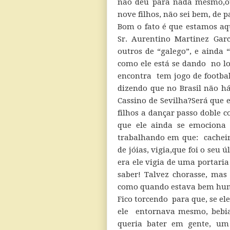
não deu para nada mesmo,ou
nove filhos, não sei bem, de p
Bom o fato é que estamos aq
Sr. Aurentino Martinez Ga
outros de “galego”, e ainda 
como ele está se dando no lo
encontra tem jogo de footbal
dizendo que no Brasil não h
Cassino de Sevilha?Será que 
filhos a dançar passo doble 
que ele ainda se emociona
trabalhando em que: cacheir
de jóias, vigia,que foi o se
era ele vigia de uma portari
saber! Talvez chorasse, mas
como quando estava bem humor
Fico torcendo para que, se el
ele entornava mesmo, bebia 
queria bater em gente, u