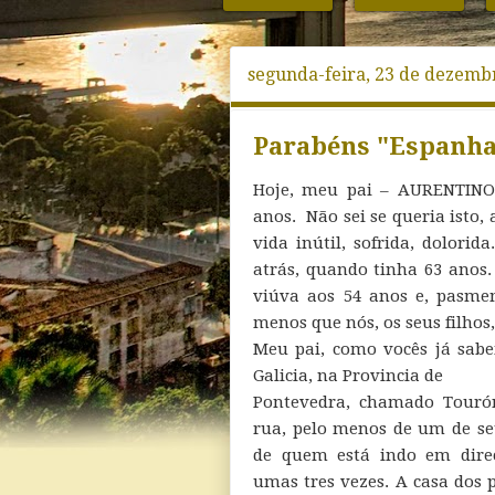
segunda-feira, 23 de dezemb
Parabéns "Espanha
Hoje, meu pai – AURENTINO 
anos. Não sei se queria isto
vida inútil, sofrida, dolori
atrás, quando tinha 63 anos.
viúva aos 54 anos e, pasme
menos que nós, os seus filhos,
Meu pai, como vocês já sab
Galicia, na Provincia de
Pontevedra, chamado Tour
rua, pelo menos de um de se
de quem está indo em direç
umas tres vezes. A casa dos p