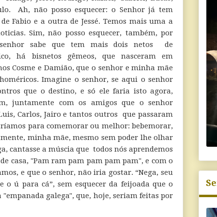
aulo. Ah, não posso esquecer: o Senhor já tem
 de Fabio e a outra de Jessé. Temos mais uma a
oticias. Sim, não posso esquecer, também, por
 senhor sabe que tem mais dois netos de
uico, há bisnetos gêmeos, que nasceram em
nos Cosme e Damião, que o senhor e minha mãe
homéricos. Imagine o senhor, se aqui o senhor
ntros que o destino, e só ele faria isto agora,
em, juntamente com os amigos que o senhor
is, Carlos, Jairo e tantos outros que passaram
 faríamos para comemorar ou melhor: bebemorar,
rtamente, minha mãe, mesmo sem poder lhe olhar
cega, cantasse a múscia que todos nós aprendemos
á de casa, "Pam ram pam pam pam pam", e com o
amos, e que o senhor, não iria gostar. “Nega, seu
Se
 o ú para cá”, sem esquecer da feijoada que o
 "empanada galega", que, hoje, seriam feitas por