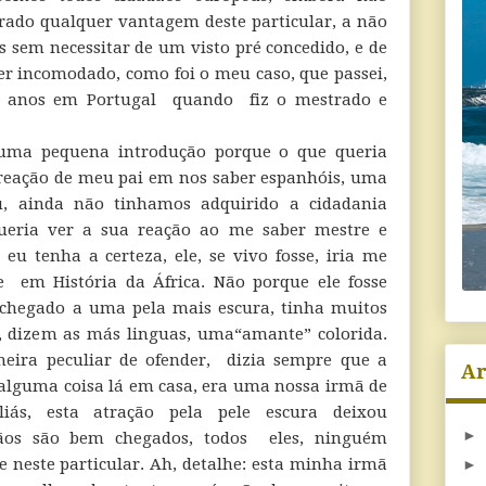
rado qualquer vantagem deste particular, a não
s sem necessitar de um visto pré concedido, e de
r incomodado, como foi o meu caso, que passei,
 8 anos em Portugal quando fiz o mestrado e
 uma pequena introdução porque o que queria
 reação de meu pai em nos saber espanhóis, uma
u, ainda não tinhamos adquirido a cidadania
queria ver a sua reação ao me saber mestre e
u tenha a certeza, ele, se vivo fosse, iria me
e em História da África. Não porque ele fosse
 chegado a uma pela mais escura, tinha muitos
, dizem as más linguas, uma“amante” colorida.
ira peculiar de ofender, dizia sempre que a
Ar
 alguma coisa lá em casa, era uma nossa irmã de
liás, esta atração pela pele escura deixou
►
ãos são bem chegados, todos eles, ninguém
 neste particular. Ah, detalhe: esta minha irmã
►