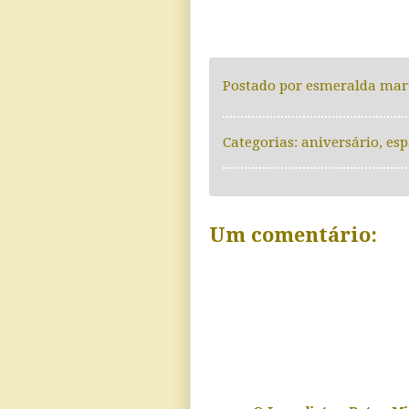
Postado por
esmeralda mar
Categorias:
aniversário
,
es
Um comentário: