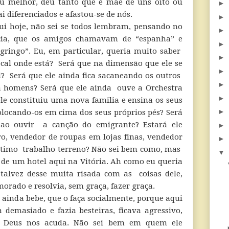
 melhor, deu tanto que é mãe de uns oito ou
►
ai diferenciados e afastou-se de nós.
►
ui hoje, não sei se todos lembram, pensando no
►
rcia, que os amigos chamavam de “espanha” e
►
“gringo”. Eu, em particular, queria muito saber
►
cal onde está? Será que na dimensão que ele se
►
? Será que ele ainda fica sacaneando os outros
►
á homens? Será que ele ainda ouve a Orchestra
►
ele constituiu uma nova familia e ensina os seus
►
colocando-os em cima dos seus próprios pés? Será
 ao ouvir a canção do emigrante? Estará ele
►
o, vendedor de roupas em lojas finas, vendedor
►
u último trabalho terreno? Não sei bem como, mas
▼
a de um hotel aqui na Vitória. Ah como eu queria
 talvez desse muita risada com as coisas dele,
ado e resolvia, sem graça, fazer graça.
e ainda bebe, que o faça socialmente, porque aqui
demasiado e fazia besteiras, ficava agressivo,
m Deus nos acuda. Não sei bem em quem ele