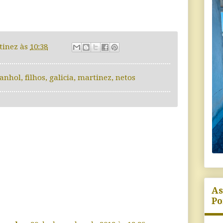
tinez
às
10:38
panhol
,
filhos
,
galicia
,
martinez
,
netos
As
Po