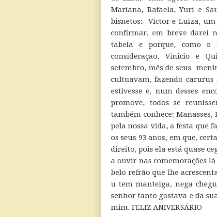
Mariana, Rafaela, Yuri e S
bisnetos: Victor e Luiza, um
confirmar, em breve darei n
tabela e porque, como o
consideração, Vinicio e Q
setembro, mês de seus meni
cultuavam, fazendo carurus 
estivesse e, num desses enco
promove, todos se reuniss
também conhece: Manasses, Lu
pela nossa vida, a festa que
os seus 93 anos, em que, ce
direito, pois ela está quase 
a ouvir nas comemorações l
belo refrão que lhe acrescent
u tem manteiga, nega chegue
senhor tanto gostava e da sua
mim. FELIZ ANIVERSÁRIO