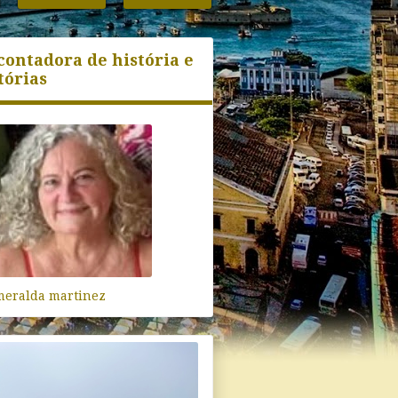
contadora de história e
tórias
meralda martinez