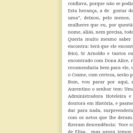
confiava, porque não se pod
Esta herança, a de gostar 
uma”, deixou, pelo menos, 
mulheres que eu, por questão
nome, aliás, nem precisa, to
Queria muito mesmo saber 
encontra: Será que ele encont
feio), Sr Arnoldo e tantos 
encontrado com Dona Alice, r
recomendaria bem para ele, 
o Cosme, com certeza, serão p
Bom, vou parar por aqui, 
Aurentino o senhor tem: Uma
Administradora Hoteleira e
doutora em História, e pasme
dar para nada, surpreenderi
com os netos que lhe deram.
fizeram descendência: Voce c
de Elisa, mas agora temos: T