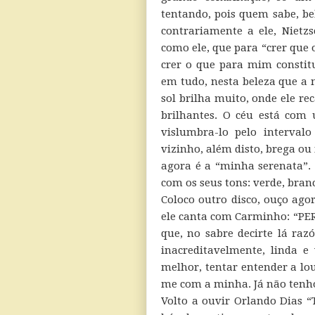
tentando, pois quem sabe, be
contrariamente a ele, Nietzs
como ele, que para “crer que o 
crer o que para mim constitu
em tudo, nesta beleza que a n
sol brilha muito, onde ele re
brilhantes. O céu está com
vislumbra-lo pelo interva
vizinho, além disto, brega ou 
agora é a “minha serenata”.
com os seus tons: verde, branco
Coloco outro disco, ouço ago
ele canta com Carminho: “PE
que, no sabre decirte lá raz
inacreditavelmente, linda 
melhor, tentar entender a lo
me com a minha. Já não tenho
Volto a ouvir Orlando Dias “