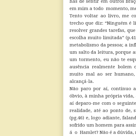
hás de sentir em outros braç
em mim a todo momento, meu
Tento voltar ao livro, me co
trecho que diz: “Ninguém é l
resolver grandes tarefas, q
escolha muito limitada” (p.41
metabolismo da pessoa; a inf
um salto da leitura, porque 
um tormento, eu não te esq
ausência realmente bolem
muito mal ao ser humano, 
alcançá-la.
Não paro por aí, continuo a
óbvio, à minha própria vida,
aí deparo-me com o seguinte 
realidade, até ao ponto de,
(pg.46) e, logo adiante, fala
sofrido um homem para assim
á o Hamlet? Não é a dúvida, m