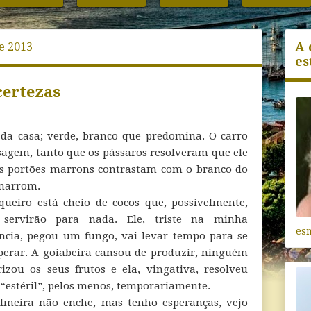
A 
de 2013
es
certezas
 da casa; verde, branco que predomina. O carro
isagem, tanto que os pássaros resolveram que ele
 Os portões marrons contrastam com o branco do
 marrom.
queiro está cheio de cocos que, possivelmente,
servirão para nada. Ele, triste na minha
es
ncia, pegou um fungo, vai levar tempo para se
perar. A goiabeira cansou de produzir, ninguém
rizou os seus frutos e ela, vingativa, resolveu
r “estéril”, pelos menos, temporariamente.
lmeira não enche, mas tenho esperanças, vejo