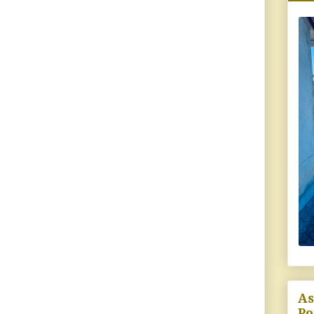
As
Po