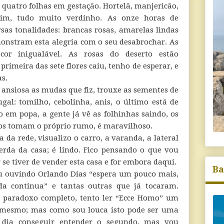
 quatro folhas em gestação. Hortelã, manjericão,
rim, tudo muito verdinho. As onze horas de
rsas tonalidades: brancas rosas, amarelas lindas
monstram esta alegria com o seu desabrochar. As
r inigualável. As rosas do deserto estão
rimeira das sete flores caiu, tenho de esperar, e
s.
 ansiosa as mudas que fiz, trouxe as sementes de
ugal: tomilho, cebolinha, anis, o último está de
o em popa, a gente já vê as folhinhas saindo, os
os tomam o próprio rumo, é maravilhoso.
a da rede, visualizo o carro, a varanda, a lateral
erda da casa; é lindo. Fico pensando o que vou
r se tiver de vender esta casa e for embora daqui.
Ba
u ouvindo Orlando Dias “espera um pouco mais,
da continua” e tantas outras que já tocaram.
paradoxo completo, tento ler “Ecce Homo” um
e mesmo; mas como sou louca isto pode ser uma
dia conseguir entender o segundo, mas vou