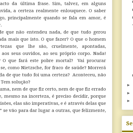
acto da última frase. Sim, talvez, em alguns
vida, a certeza realmente enlouquece. O saber
algo, principalmente quando se fala em amor, é
.
de que não entendeu nada, de que tudo gerou
ada mais que isto. O que fazer? O que o homem
tezas que lhe são, cruelmente, apontadas,
 aos seus ouvidos, ao seu próprio corpo. Nada!
á? O que fará este pobre mortal? Vai procurar
 se, como Nietzsche, for fraco de saúde? Morrerá
da de que tudo foi uma certeza? Aconteceu, não
 Tem solução?
►
guma, nem de que fiz certo, nem de que fiz errado
►
e, mesmo na incerteza, é preciso decidir, porque
►
sões, elas são imperativas, e é através delas que
 se vão para dar lugar a outras, que felizmente,
Se