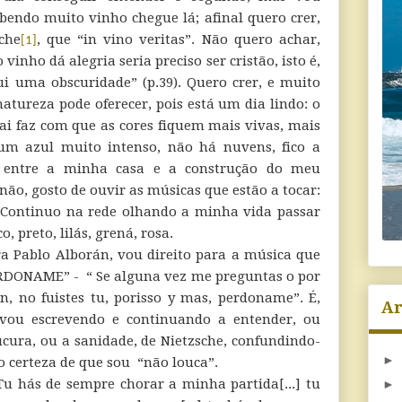
bendo muito vinho chegue lá; afinal quero crer,
che
, que “in vino veritas”. Não quero achar,
[1]
vinho dá alegria seria preciso ser cristão, isto é,
i uma obscuridade” (p.39). Quero crer, e muito
atureza pode oferecer, pois está um dia lindo: o
cai faz com que as cores fiquem mais vivas, mais
 um azul muito intenso, não há nuvens, fico a
lo entre a minha casa e a construção do meu
não, gosto de ouvir as músicas que estão a tocar:
 Continuo na rede olhando a minha vida passar
, preto, lilás, grená, rosa.
ra Pablo Alborán, vou direito para a música que
RDONAME” - “ Se alguna vez me preguntas o por
ón, no fuistes tu, porisso y mas, perdoname”. É,
Ar
e vou escrevendo e continuando a entender, ou
ucura, ou a sanidade, de Nietzsche, confundindo-
►
 certeza de que sou “não louca”.
Tu hás de sempre chorar a minha partida[...] tu
►