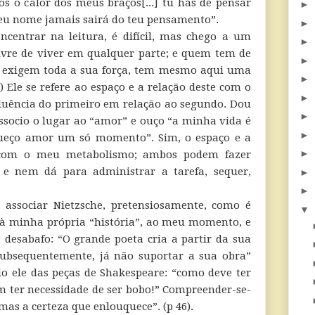
os o calor dos meus braços[...] tu hás de pensar
►
 nome jamais sairá do teu pensamento”.
►
ncentrar na leitura, é difícil, mas chego a um
►
ivre de viver em qualquer parte; e quem tem de
►
ue exigem toda a sua força, tem mesmo aqui uma
►
) Ele se refere ao espaço e a relação deste com o
►
luência do primeiro em relação ao segundo. Dou
►
associo o lugar ao “amor” e ouço “a minha vida é
►
ueço amor um só momento”. Sim, o espaço e a
►
 com o meu metabolismo; ambos podem fazer
e nem dá para administrar a tarefa, sequer,
►
►
 associar Nietzsche, pretensiosamente, como é
▼
 à minha própria “história”, ao meu momento, e
desabafo: “O grande poeta cria a partir da sua
 subsequentemente, já não suportar a sua obra”
ndo ele das peças de Shakespeare: “como deve ter
 ter necessidade de ser bobo!” Compreender-se-
as a certeza que enlouquece”. (p 46).