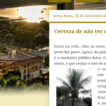
terça-feira, 26 de fevereiro 
Certeza de não ter 
Estou na rede, olho as cores
preto faz parte, agora, da pa
é o sanitário público deles.
muro, o que realça o tom do
O co
não 
ausê
recu
valo
fica
A pa