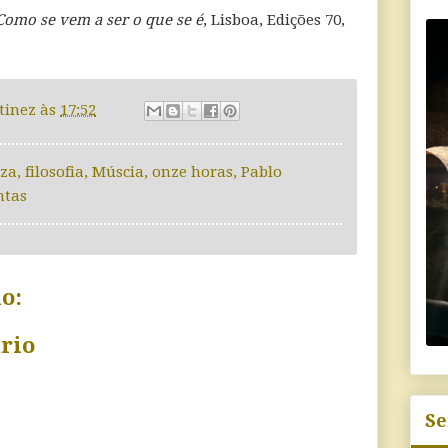
Como se vem a ser o que se é
, Lisboa, Edições 70,
tinez
às
17:52
eza
,
filosofia
,
Múscia
,
onze horas
,
Pablo
ntas
o:
rio
Se