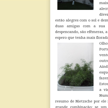
mais
alec
dive
estão alegres com o sol e de
duas amigas com a sua co
despencando, são efêmeras, a p
espero que tenha mais florada
Olho
Port
vent
outr
Aind
esqu
faze
Esto
a vi
Num 
resumo de Nietzsche por el
grande combinação; se um 