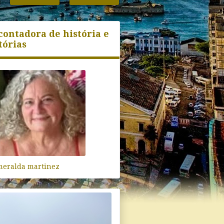
contadora de história e
tórias
meralda martinez