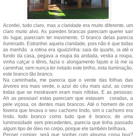
Acordei, tudo claro, mas a claridade era muito diferente, um
claro muito alvo. As paredes brancas pareciam querer sair
do lugar, pareciam ter movimento. O branco delas parecia
iluminado. Estranhei aquela claridade, pois não é que todas
as manhãs
a rotina era igualzinha: saia do quarto, ia até o
fundo da casa, pegava a roupa da andada, vestia a roupa,
vinha calçar o tênis, fazia o alongamento fajuto e lá me ia
caminhar, sem nunca ter notado este brilho, esta iluminação,
este branco tão branco.
Na caminhada, me parecia que o verde das folhas das
árvores era mais verde, o azul do céu mais azul, as cores
todas que se mostravam eram mais nítidas. E as pessoas:
Ah as pessoas! estas pareciam que estavam
coradas, a
pele viçosa, os dentes mais brancos. Até o homem de cor
foveira que levava o seu cachorro lindo, sim o cachorro era
lindo, todo branco como tudo que é branco, de uma
luminosidade sem precedentes, parecia que tinha passado
algum tipo de óleo no corpo, porque ele também brilhava.
Pensei comigo: será que sonhei com alguma coisa boa?