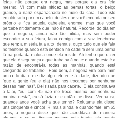
feias, não porque era negra, mas porque ela era feia
mesmo, Vi com mais nitidez as pernas tortas, o beiço
grande, o nariz esparrachado no meio da cara, Tudo isto
emoldurado por um cabelo
destes que você emenda no seu
próprio e fica aquela cabeleira enorme, mas que você
percebe nitidamente que
não é natural. Recordei do dia em
que a negona, ainda não tão nítida, mas sem poder
esconder a sua feiura, falou comigo com a voz tenebrosa
que tem: a miséria fala alto
demais, ouço tudo que ela fala
no telefone quando está sentada na cadeira sem uma perna
lá na porta da maloca onde ela reside. Ah tenho que dizer
que ela é segurança e que trabalha à noite: quando esta é a
razão de encontrá-la todas as manhãs, quando está
chegando do trabalho.
Pois bem, a negona vira para mim
um certo dia e me diz algo referente à idade, dizendo que
“que a gente (eu e ela) não nos trocamos por nenhuma
dessas meninas”. Dei risada para cacete.
E ela continuava
a falar, “eu, com 45 não me troco mesmo por nenhuma
menina desta”, eu só fazia rir e então lhe disse: Venha cá,
quantos anos você acha que tenho? Relutante ela disse:
uns cinquenta e cinco!
Ri mais ainda, e quando falei em 65
anos, a negona disse que não acreditava de maneira
alguma, e se eu tivesse mesmo esta idade, ela queria