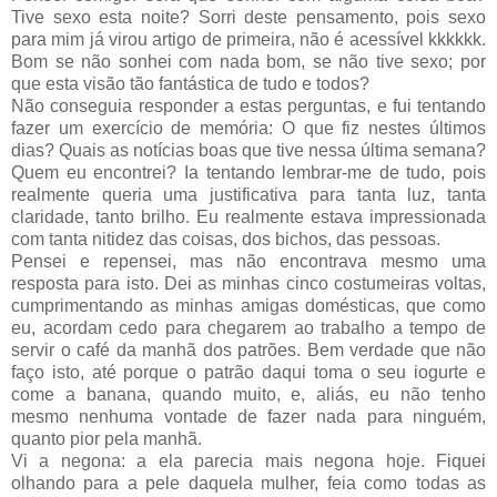
Tive sexo esta noite? Sorri deste pensamento, pois sexo
para mim já virou artigo de primeira, não é acessível kkkkkk.
Bom se não sonhei com nada bom, se não tive sexo; por
que esta visão tão fantástica de tudo e todos?
Não conseguia responder a estas perguntas, e fui tentando
fazer um exercício de memória: O que fiz nestes últimos
dias? Quais as notícias boas que tive nessa última semana?
Quem eu encontrei? Ia tentando lembrar-me de tudo, pois
realmente queria uma justificativa para tanta luz, tanta
claridade, tanto brilho. Eu realmente estava impressionada
com tanta nitidez das coisas, dos bichos, das pessoas.
Pensei e repensei, mas não encontrava mesmo uma
resposta para isto. Dei as minhas cinco costumeiras voltas,
cumprimentando as minhas amigas domésticas, que como
eu, acordam cedo para chegarem ao trabalho a tempo de
servir o café da manhã dos patrões. Bem verdade que não
faço isto, até porque o patrão daqui toma o seu iogurte e
come a banana, quando muito, e, aliás, eu não tenho
mesmo nenhuma vontade de fazer nada para ninguém,
quanto pior pela manhã.
Vi a negona: a ela parecia mais negona hoje. Fiquei
olhando para a pele daquela mulher, feia como todas as