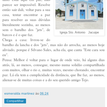
parece ser impossível. Resolve
então sair dali, voltar para a sua
casa, tentar encontrar a paz
para resolver as suas dúvidas
literalmente sozinha, ao menos
sem o barulho dos "jets", de
Igreja Sto. Antonio Jacuipe
barcos e é o que faz.
Chega a casa: livrou-se do
barulho da lancha e dos "jets", mas não do arrocha, ao menos hoje
aliviado, porque é Silvano Sales, acha ela, que canta "Este cara sou
eu".
Pensa: Melhor é voltar para o lugar de onde veio, há alguns dias
atrás, lá, ao menos, consegue, mesmo numa solidão compartilhada
com muitos, olhar o rio e, muitas vezes, mesmo chorando, encontrar
paz. Lá ela tem a cumplicidade da distância, que lhe faz, ao menos,
alienar-se de muitas coisas e a do seu querido amigo Tejo.
esmeralda martinez
às
06:24
Compartilhar