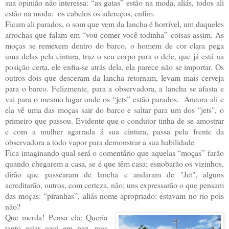
sua opinião não interessa: “as gatas” estão na moda, aliás, todos ali
estão na moda: os cabelos os adereços, enfim.
Ficam ali parados, o som que vem da lancha é horrível, um daqueles
arrochas que falam em “vou comer você todinha” coisas assim. As
moças se remexem dentro do barco, o homem de cor clara pega
uma delas pela cintura, traz o seu corpo para o dele, que já está na
posição certa, ele enfia-se atrás dela, ela parece não se importar. Os
outros dois que desceram da lancha retornam, levam mais cerveja
para o barco. Felizmente, para a observadora, a lancha se afasta e
vai para o mesmo lugar onde os “jets” estão parados. Ancora ali e
ela vê uma das moças sair do barco e saltar para um dos "jets", o
primeiro que passou. Evidente que o condutor tinha de se amostrar
e com a mulher agarrada á sua cintura, passa pela frente da
observadora a todo vapor para demonstrar a sua habilidade
Fica imaginando qual será o comentário que aquelas “moças” farão
quando chegarem a casa, se é que têm casa; esnobarão os vizinhos,
dirão que passearam de lancha e andaram de "Jet", alguns
acreditarão, outros, com certeza, não; uns expressarão o que pensam
das moças: “piranhas”, aliás nome apropriado: estavam no rio pois
não?
Que merda! Pensa ela: Queria
tanto estar aqui em paz, mas