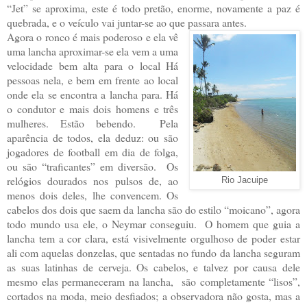
“Jet” se aproxima, este é todo pretão, enorme, novamente a paz é
quebrada, e o veículo vai juntar-se ao que passara antes.
Agora o ronco é mais poderoso e ela vê
uma lancha aproximar-se ela vem a uma
velocidade bem alta para o local Há
pessoas nela, e bem em frente ao local
onde ela se encontra a lancha para. Há
o condutor e mais dois homens e três
mulheres. Estão bebendo. Pela
aparência de todos, ela deduz: ou são
jogadores de football em dia de folga,
ou são “traficantes” em diversão. Os
relógios dourados nos pulsos de, ao
Rio Jacuipe
menos dois deles, lhe convencem. Os
cabelos dos dois que saem da lancha são do estilo “moicano”, agora
todo mundo usa ele, o Neymar conseguiu. O homem que guia a
lancha tem a cor clara, está visivelmente orgulhoso de poder estar
ali com aquelas donzelas, que sentadas no fundo da lancha seguram
as suas latinhas de cerveja. Os cabelos, e talvez por causa dele
mesmo elas permaneceram na lancha, são completamente “lisos”,
cortados na moda, meio desfiados; a observadora não gosta, mas a