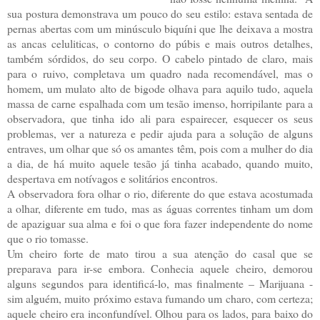
sua postura demonstrava um pouco do seu estilo: estava sentada de
pernas abertas com um minúsculo biquíni que lhe deixava a mostra
as ancas celuliticas, o contorno do púbis e mais outros detalhes,
também sórdidos, do seu corpo. O cabelo pintado de claro, mais
para o ruivo, completava um quadro nada recomendável, mas o
homem, um mulato alto de bigode olhava para aquilo tudo, aquela
massa de carne espalhada com um tesão imenso, horripilante para a
observadora, que tinha ido ali para espairecer, esquecer os seus
problemas, ver a natureza e pedir ajuda para a solução de alguns
entraves, um olhar que só os amantes têm, pois com a mulher do dia
a dia, de há muito aquele tesão já tinha acabado, quando muito,
despertava em notívagos e solitários encontros.
A observadora fora olhar o rio, diferente do que estava acostumada
a olhar, diferente em tudo, mas as águas correntes tinham um dom
de apaziguar sua alma e foi o que fora fazer independente do nome
que o rio tomasse.
Um cheiro forte de mato tirou a sua atenção do casal que se
preparava para ir-se embora. Conhecia aquele cheiro, demorou
alguns segundos para identificá-lo, mas finalmente – Marijuana -
sim alguém, muito próximo estava fumando um charo, com certeza;
aquele cheiro era inconfundível. Olhou para os lados, para baixo do