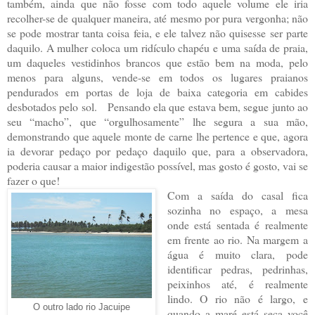
também, ainda que não fosse com todo aquele volume ele iria
recolher-se de qualquer maneira, até mesmo por pura vergonha; não
se pode mostrar tanta coisa feia, e ele talvez não quisesse ser parte
daquilo. A mulher coloca um ridículo chapéu e uma saída de praia,
um daqueles vestidinhos brancos que estão bem na moda, pelo
menos para alguns, vende-se em todos os lugares praianos
pendurados em portas de loja de baixa categoria em cabides
desbotados pelo sol. Pensando ela que estava bem, segue junto ao
seu “macho”, que “orgulhosamente” lhe segura a sua mão,
demonstrando que aquele monte de carne lhe pertence e que, agora
ia devorar pedaço por pedaço daquilo que, para a observadora,
poderia causar a maior indigestão possível, mas gosto é gosto, vai se
fazer o que!
Com a saída do casal fica
sozinha no espaço, a mesa
onde está sentada é realmente
em frente ao rio. Na margem a
água é muito clara, pode
identificar pedras, pedrinhas,
peixinhos até, é realmente
lindo. O rio não é largo, e
O outro lado rio Jacuipe
quando a maré está seca você