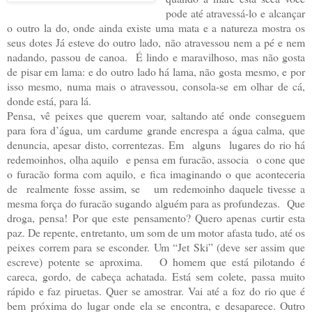
pode até atravessá-lo e alcançar
o outro la do, onde ainda existe uma mata e a natureza mostra os
seus dotes Já esteve do outro lado, não atravessou nem a pé e nem
nadando, passou de canoa. É lindo e maravilhoso, mas não gosta
de pisar em lama: e do outro lado há lama, não gosta mesmo, e por
isso mesmo, numa mais o atravessou, consola-se em olhar de cá,
donde está, para lá.
Pensa, vê peixes que querem voar, saltando até onde conseguem
para fora d’água, um cardume grande encrespa a água calma, que
denuncia, apesar disto, correntezas. Em alguns lugares do rio há
redemoinhos, olha aquilo e pensa em furacão, associa o cone que
o furacão forma com aquilo, e fica imaginando o que aconteceria
de realmente fosse assim, se um redemoinho daquele tivesse a
mesma força do furacão sugando alguém para as profundezas. Que
droga, pensa! Por que este pensamento? Quero apenas curtir esta
paz. De repente, entretanto, um som de um motor afasta tudo, até os
peixes correm para se esconder. Um “Jet Ski” (deve ser assim que
escreve) potente se aproxima. O homem que está pilotando é
careca, gordo, de cabeça achatada. Está sem colete, passa muito
rápido e faz piruetas. Quer se amostrar. Vai até a foz do rio que é
bem próxima do lugar onde ela se encontra, e desaparece. Outro