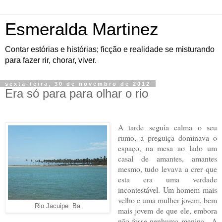
Esmeralda Martinez
Contar estórias e histórias; ficção e realidade se misturando
para fazer rir, chorar, viver.
sexta-feira, 30 de novembro de 2012
Era só para para olhar o rio
A tarde seguia calma o seu
rumo, a preguiça dominava o
espaço, na mesa ao lado um
casal de amantes, amantes
mesmo, tudo levava a crer que
esta era uma verdade
incontestável. Um homem mais
velho e uma mulher jovem, bem
Rio Jacuipe Ba
mais jovem de que ele, embora
não fosse nenhuma menina. A