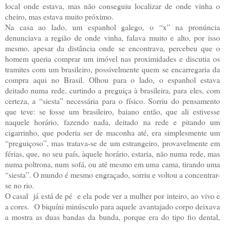
local onde estava, mas não conseguiu localizar de onde vinha o
cheiro, mas estava muito próximo.
Na casa ao lado, um espanhol galego, o “x” na pronúncia
denunciava a região de onde vinha, falava muito e alto, por isso
mesmo, apesar da distância onde se encontrava, percebeu que o
homem queria comprar um imóvel nas proximidades e discutia os
tramites com um brasileiro, possivelmente quem se encarregaria da
compra aqui no Brasil. Olhou para o lado, o espanhol estava
deitado numa rede, curtindo a preguiça à brasileira, para eles, com
certeza, a “siesta” necessária para o físico. Sorriu do pensamento
que teve: se fosse um brasileiro, baiano então, que ali estivesse
naquele horário, fazendo nada, deitado na rede e pitando um
cigarrinho, que poderia ser de maconha até, era simplesmente um
“preguiçoso”, mas tratava-se de um estrangeiro, provavelmente em
férias, que, no seu país, àquele horário, estaria, não numa rede, mas
numa poltrona, num sofá, ou até mesmo em uma cama, tirando uma
“siesta”. O mundo é mesmo engraçado, sorriu e voltou a concentrar-
se no rio.
O casal já está de pé e ela pode ver a mulher por inteiro, ao vivo e
a cores. O biquíni minúsculo para aquele avantajado corpo deixava
a mostra as duas bandas da bunda, porque era do tipo fio dental,