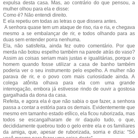
expulsa desta casa. Mas, ao contrário do que pensou, a
mulher olhou para ela e disse:
Como é? Não entendi direito.
E ela repetiu om todas as letras o que dissera antes.
A senhora quase tem um ataque de riso, ria e ria, e chegava
mesmo a se embalançar de rir, e todos olhando para as
duas sem entender porra nenhuma.
Ela, não satisfeita, ainda fez outro comentário. Por que
merda não botou espelho também na parede atrás do vaso?
Assim as coisas seriam mais justas e igualitárias, porque o
homem quando fosse utilizar a casa de banho também
poderia ver o seu instrumento pelo espelho. A mulher não
parava de rir, e o povo com mais curiosidade ainda. A
colega atônita olhava para ela com uma grande
interrogação, embora já estivesse rindo de ouvir a gostosa
gargalhada da dona da casa.
Refeita, e agora ela é que não sabia o que fazer, a senhora
passa a contar a estória para os demais. Evidentemente que
mesmo em tamanho estado etílico, ela ficou ruborizada, mas
todos se escangalharam de rir daquilo tudo, o que,
decididamente quebrou todo o gelo entre ela e os familiares
da amiga, que, apesar de ruborizada, sorria e dizia: “Só