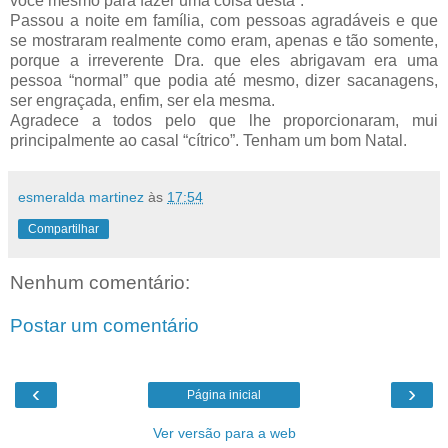
você mesmo para fazer uma coisa desta”.
Passou a noite em família, com pessoas agradáveis e que
se mostraram realmente como eram, apenas e tão somente,
porque a irreverente Dra. que eles abrigavam era uma
pessoa “normal” que podia até mesmo, dizer sacanagens,
ser engraçada, enfim, ser ela mesma.
Agradece a todos pelo que lhe proporcionaram, mui
principalmente ao casal “cítrico”. Tenham um bom Natal.
esmeralda martinez
às
17:54
Compartilhar
Nenhum comentário:
Postar um comentário
‹
›
Página inicial
Ver versão para a web