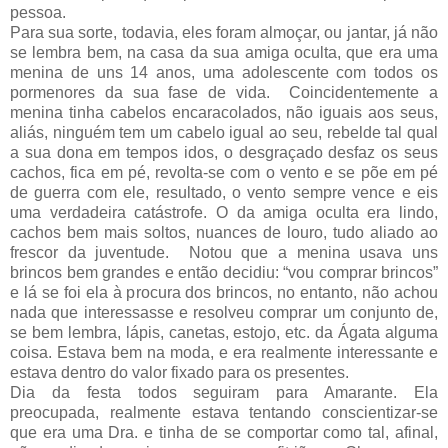
pessoa.
Para sua sorte, todavia, eles foram almoçar, ou jantar, já não
se lembra bem, na casa da sua amiga oculta, que era uma
menina de uns 14 anos, uma adolescente com todos os
pormenores da sua fase de vida. Coincidentemente a
menina tinha cabelos encaracolados, não iguais aos seus,
aliás, ninguém tem um cabelo igual ao seu, rebelde tal qual
a sua dona em tempos idos, o desgraçado desfaz os seus
cachos, fica em pé, revolta-se com o vento e se põe em pé
de guerra com ele, resultado, o vento sempre vence e eis
uma verdadeira catástrofe. O da amiga oculta era lindo,
cachos bem mais soltos, nuances de louro, tudo aliado ao
frescor da juventude. Notou que a menina usava uns
brincos bem grandes e então decidiu: “vou comprar brincos”
e lá se foi ela à procura dos brincos, no entanto, não achou
nada que interessasse e resolveu comprar um conjunto de,
se bem lembra, lápis, canetas, estojo, etc. da Ágata alguma
coisa. Estava bem na moda, e era realmente interessante e
estava dentro do valor fixado para os presentes.
Dia da festa todos seguiram para Amarante. Ela
preocupada, realmente estava tentando conscientizar-se
que era uma Dra. e tinha de se comportar como tal, afinal,