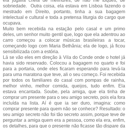
ela jugava cheia de melindres, de não me toques, de
sobriedade. Outra coisa, ela estava em Lisboa fazendo o
mestrado em Direito, portanto, tinha a sua bagagem
intelectual e cultural e toda a pretensa liturgia do cargo que
ocupava.
Muito bem recebida na estação pelo casal e um primo
deles, um senhor muito gentil que, logo que ela adentrou ao
carro começou a colocar músicas brasileiras a tocar,
começando logo com Maria Bethânia; ela de logo, já ficou
sensibilizada com a estória.
Lá se vão eles em direção à Vila do Conde onde o hotel já
havia sido reservado. Colocou a bagagem no quarto e foi
para a portaria, onde eles ficaram esperando para levá-la
para uma maratona que teve, ali o seu começo. Foi recebida
por todos os familiares do casal com pompas de rainha,
melhor vinho, melhor comida, queijos, tudo enfim. Ela
estava encantada. Soube, pela amiga, que ela tinha de
comprar um presente para o seu amigo secreto, pois ela fora
incluída na lista. Aí é que ia ser duro, imagina: como
comprar presente para quem não se conhece? Resultado: o
seu amigo secreto não foi tão secreto assim, porque teve de
perguntar a amiga quem era a pessoa, como ela era, enfim,
os detalhes, para que o presente não ficasse tão dispare da