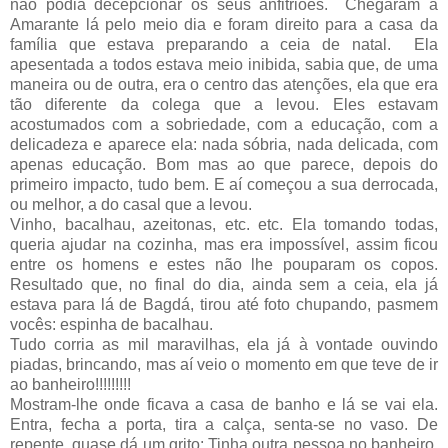
não podia decepcionar os seus anfitriões. Chegaram a
Amarante lá pelo meio dia e foram direito para a casa da
família que estava preparando a ceia de natal. Ela
apesentada a todos estava meio inibida, sabia que, de uma
maneira ou de outra, era o centro das atenções, ela que era
tão diferente da colega que a levou. Eles estavam
acostumados com a sobriedade, com a educação, com a
delicadeza e aparece ela: nada sóbria, nada delicada, com
apenas educação. Bom mas ao que parece, depois do
primeiro impacto, tudo bem. E aí começou a sua derrocada,
ou melhor, a do casal que a levou.
Vinho, bacalhau, azeitonas, etc. etc. Ela tomando todas,
queria ajudar na cozinha, mas era impossível, assim ficou
entre os homens e estes não lhe pouparam os copos.
Resultado que, no final do dia, ainda sem a ceia, ela já
estava para lá de Bagdá, tirou até foto chupando, pasmem
vocês: espinha de bacalhau.
Tudo corria as mil maravilhas, ela já à vontade ouvindo
piadas, brincando, mas aí veio o momento em que teve de ir
ao banheiro!!!!!!!!!
Mostram-lhe onde ficava a casa de banho e lá se vai ela.
Entra, fecha a porta, tira a calça, senta-se no vaso. De
repente, quase dá um grito: Tinha outra pessoa no banheiro.