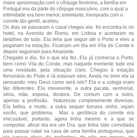
maior aproximação com o cônjuge feminino, a família em
Portugal era da parte do cônjuge masculino, com o qual a
intimidade era bem menor, entretanto, lisonjeada com o
convite tão gentil, aceitou.
Os dias se passaram o casal chegou ela foi encontra-lo no
hotel, na Avenida de Roma, em Lisboa e acertaram os
detalhes de tudo. Ela teria que seguir até o Porto e eles a
pegariam na estação. Ficariam um dia em Vila do Conde e
depois seguiriam para Amarante.
Chegado o dia, foi o que ela fez, Ela já conhecia o Porto,
bem como Vila do Conde, mas naquele momento tudo era
uma novidade, pela situação claro. Chegou à estação
ferroviária do Porto e lá estavam eles. Ainda no trem ela ia
pensando: meu Deus como será isto? Ela e a colega eram
tão diferentes. Ela irreverente, a outra pacata, senhorial,
séria, mãe, esposa, doutora. De comum com a outra,
apenas a profissão. Naturezas completamente diversas.
Ela bebia, e muito, a outra sequer tomava vinho, vejam
vocês, que problema. Mas a gentileza do convite era
irrecusável, portanto, agora tinha mesmo e a que se
comportar, afinal ela era um Dra. que tinha sido convidada
para passar natal na casa de uma família portuguesa, que