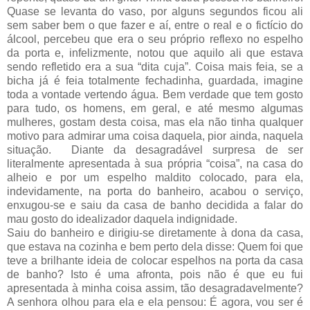
Quase se levanta do vaso, por alguns segundos ficou ali
sem saber bem o que fazer e aí, entre o real e o fictício do
álcool, percebeu que era o seu próprio reflexo no espelho
da porta e, infelizmente, notou que aquilo ali que estava
sendo refletido era a sua “dita cuja”. Coisa mais feia, se a
bicha já é feia totalmente fechadinha, guardada, imagine
toda a vontade vertendo água. Bem verdade que tem gosto
para tudo, os homens, em geral, e até mesmo algumas
mulheres, gostam desta coisa, mas ela não tinha qualquer
motivo para admirar uma coisa daquela, pior ainda, naquela
situação. Diante da desagradável surpresa de ser
literalmente apresentada à sua própria “coisa”, na casa do
alheio e por um espelho maldito colocado, para ela,
indevidamente, na porta do banheiro, acabou o serviço,
enxugou-se e saiu da casa de banho decidida a falar do
mau gosto do idealizador daquela indignidade.
Saiu do banheiro e dirigiu-se diretamente à dona da casa,
que estava na cozinha e bem perto dela disse: Quem foi que
teve a brilhante ideia de colocar espelhos na porta da casa
de banho? Isto é uma afronta, pois não é que eu fui
apresentada à minha coisa assim, tão desagradavelmente?
A senhora olhou para ela e ela pensou: É agora, vou ser é