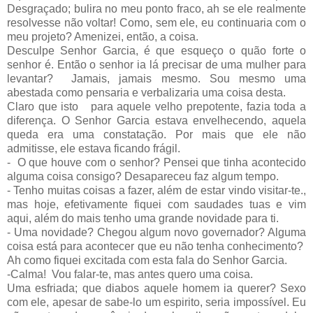
Desgraçado; bulira no meu ponto fraco, ah se ele realmente
resolvesse não voltar! Como, sem ele, eu continuaria com o
meu projeto? Amenizei, então, a coisa.
Desculpe Senhor Garcia, é que esqueço o quão forte o
senhor é. Então o senhor ia lá precisar de uma mulher para
levantar?
Jamais, jamais mesmo. Sou mesmo uma
abestada como pensaria e verbalizaria uma coisa desta.
Claro que isto
para aquele velho prepotente, fazia toda a
diferença. O Senhor Garcia estava envelhecendo, aquela
queda era uma constatação. Por mais que ele não
admitisse, ele estava ficando frágil.
-
O que houve com o senhor? Pensei que tinha acontecido
alguma coisa consigo? Desapareceu faz algum tempo.
- Tenho muitas coisas a fazer, além de estar vindo visitar-te.,
mas hoje, efetivamente fiquei com saudades tuas e vim
aqui, além do mais tenho uma grande novidade para ti.
- Uma novidade? Chegou algum novo governador? Alguma
coisa está para acontecer que eu não tenha conhecimento?
Ah como fiquei excitada com esta fala do Senhor Garcia.
-Calma!
Vou falar-te, mas antes quero uma coisa.
Uma esfriada; que diabos aquele homem ia querer? Sexo
com ele, apesar de sabe-lo um espirito, seria impossível. Eu