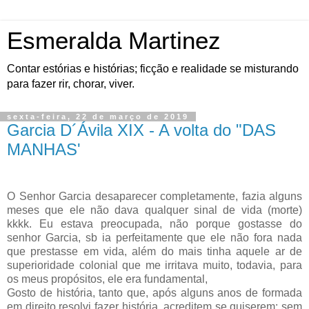
Esmeralda Martinez
Contar estórias e histórias; ficção e realidade se misturando
para fazer rir, chorar, viver.
sexta-feira, 22 de março de 2019
Garcia D´Ávila XIX - A volta do "DAS
MANHAS'
O Senhor Garcia desaparecer completamente, fazia alguns
meses que ele não dava qualquer sinal de vida (morte)
kkkk. Eu estava preocupada, não porque gostasse do
senhor Garcia, sb ia perfeitamente que ele não fora nada
que prestasse em vida, além do mais tinha aquele ar de
superioridade colonial que me irritava muito, todavia, para
os meus propósitos, ele era fundamental,
Gosto de história, tanto que, após alguns anos de formada
em direito resolvi fazer história, acreditem se quiserem: sem