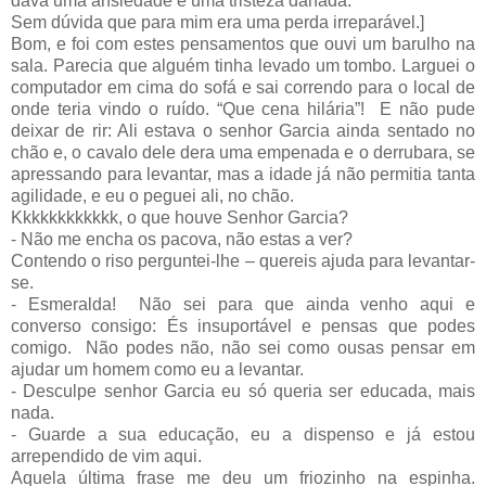
dava uma ansiedade e uma tristeza danada.
Sem dúvida que para mim era uma perda irreparável.]
Bom, e foi com estes pensamentos que ouvi um barulho na
sala. Parecia que alguém tinha levado um tombo. Larguei o
computador em cima do sofá e sai correndo para o local de
onde teria vindo o ruído. “Que cena hilária”!
E não pude
deixar de rir: Ali estava o senhor Garcia ainda sentado no
chão e, o cavalo dele dera uma empenada e o derrubara, se
apressando para levantar, mas a idade já não permitia tanta
agilidade, e eu o peguei ali, no chão.
Kkkkkkkkkkkk, o que houve Senhor Garcia?
- Não me encha os pacova, não estas a ver?
Contendo o riso perguntei-lhe – quereis ajuda para levantar-
se.
- Esmeralda!
Não sei para que ainda venho aqui e
converso consigo: És insuportável e pensas que podes
comigo.
Não podes não, não sei como ousas pensar em
ajudar um homem como eu a levantar.
- Desculpe senhor Garcia eu só queria ser educada, mais
nada.
- Guarde a sua educação, eu a dispenso e já estou
arrependido de vim aqui.
Aquela última frase me deu um friozinho na espinha.