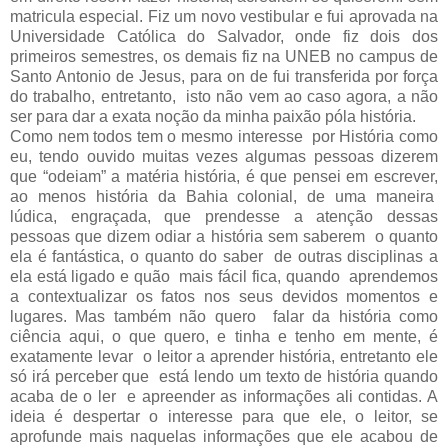
matricula especial. Fiz um novo vestibular e fui aprovada na
Universidade Católica do Salvador, onde fiz dois dos
primeiros semestres, os demais fiz na UNEB no campus de
Santo Antonio de Jesus, para on de fui transferida por força
do trabalho, entretanto,
isto não vem ao caso agora, a não
ser para dar a exata noção da minha paixão póla história.
Como nem todos tem o mesmo interesse
por História como
eu, tendo ouvido muitas vezes algumas pessoas dizerem
que “odeiam” a matéria história, é que pensei em escrever,
ao menos história da Bahia colonial, de uma maneira
lúdica, engraçada, que prendesse a atenção dessas
pessoas que dizem odiar a história sem saberem
o quanto
ela é fantástica, o quanto do saber
de outras disciplinas a
ela está ligado e quão
mais fácil fica, quando
aprendemos
a contextualizar os fatos nos seus devidos momentos e
lugares. Mas também não quero
falar da história como
ciência aqui, o que quero, e tinha e tenho em mente, é
exatamente levar
o leitor a aprender história, entretanto ele
só irá perceber que
está lendo um texto de história quando
acaba de o ler
e apreender as informações ali contidas. A
ideia é despertar o interesse para que ele, o leitor, se
aprofunde mais naquelas informações que ele acabou de