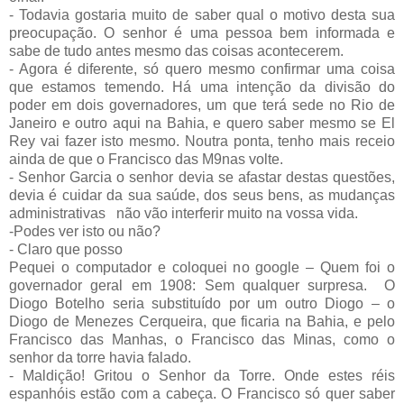
- Todavia gostaria muito de saber qual o motivo desta sua
preocupação. O senhor é uma pessoa bem informada e
sabe de tudo antes mesmo das coisas acontecerem.
- Agora é diferente, só quero mesmo confirmar uma coisa
que estamos temendo. Há uma intenção da divisão do
poder em dois governadores, um que terá sede no Rio de
Janeiro e outro aqui na Bahia, e quero saber mesmo se El
Rey vai fazer isto mesmo. Noutra ponta, tenho mais receio
ainda de que o Francisco das M9nas volte.
- Senhor Garcia o senhor devia se afastar destas questões,
devia é cuidar da sua saúde, dos seus bens, as mudanças
administrativas
não vão interferir muito na vossa vida.
-Podes ver isto ou não?
- Claro que posso
Pequei o computador e coloquei no google – Quem foi o
governador geral em 1908: Sem qualquer surpresa.
O
Diogo Botelho seria substituído por um outro Diogo – o
Diogo de Menezes Cerqueira, que ficaria na Bahia, e pelo
Francisco das Manhas, o Francisco das Minas, como o
senhor da torre havia falado.
- Maldição! Gritou o Senhor da Torre. Onde estes réis
espanhóis estão com a cabeça. O Francisco só quer saber