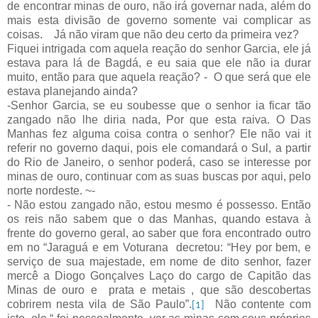
de encontrar minas de ouro, não irá governar nada, além do
mais esta divisão de governo somente vai complicar as
coisas.
Já não viram que não deu certo da primeira vez?
Fiquei intrigada com aquela reação do senhor Garcia, ele já
estava para lá de Bagdá, e eu saia que ele não ia durar
muito, então para que aquela reação? -
O que será que ele
estava planejando ainda?
-Senhor Garcia, se eu soubesse que o senhor ia ficar tão
zangado não lhe diria nada, Por que esta raiva. O Das
Manhas fez alguma coisa contra o senhor? Ele não vai it
referir no governo daqui, pois ele comandará o Sul, a partir
do Rio de Janeiro, o senhor poderá, caso se interesse por
minas de ouro, continuar com as suas buscas por aqui, pelo
norte nordeste. ~-
- Não estou zangado não, estou mesmo é possesso. Então
os reis não sabem que o das Manhas, quando estava à
frente do governo geral, ao saber que fora encontrado outro
em no “Jaraguá e em Voturana
decretou: “Hey por bem, e
serviço de sua majestade, em nome de dito senhor, fazer
mercê a Diogo Gonçalves Laço do cargo de Capitão das
Minas de ouro e
prata e metais , que são descobertas
cobrirem nesta vila de São Paulo”.
Não contente com
[1]