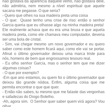
não gostava da aparência daquele velho, não gostava dele,
não admitiria, nem mesmo a nível espiritual que aquele
sacana me pegasse. O que seria?
- Quero que olhes na sua madeira preta uma coisa
- O que:
Quase tenho uma crise de riso: então o senhor
Garcia queria que eu olhasse algo na minha madeira preta!
Ele realmente achava que eu era uma bruxa e que aquela
madeira preta, como ele chamava meu computador, deveria
ser uma bola de cristal.
- Sim, vai chegar mesmo um novo governador e eu quero
saber como este homem ficará aqui, como ele vai se portar.
Afinal o último governador deixou uma marca triste para
nós, homens de bem que engrossamos tesouro real.
- Eu olho senhor Garcia, mas o senhor tem que me dizer
algumas coisas?
- O que por exemplo?
-Em que ano estamos, ou quem foi o último governador que
deixou tão grande nódoa. Enfim, alguma coisa que me
permita encontrar o que que quer.
- Então não sabes, tu mesmo que me falaste das vergonhas
e safadezas do Diogo Botelho.
-Ah, agora sim.
O Senhor quer saber quem virá agora? Vou
olhar.