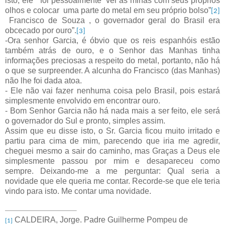
isto, ele “ foi pessoalmente
ver as minas com seus próprios
olhos e colocar
uma parte do metal em seu próprio bolso”
[2]
Francisco de Souza , o governador geral do Brasil era
obcecado por ouro”.
[3]
-Ora senhor Garcia, é óbvio que os reis espanhóis estão
também atrás de ouro, e o Senhor das Manhas tinha
informações preciosas a respeito do metal, portanto, não há
o que se surpreender. A alcunha do Francisco (das Manhas)
não lhe foi dada atoa.
- Ele não vai fazer nenhuma coisa pelo Brasil, pois estará
simplesmente envolvido em encontrar ouro.
- Bom Senhor Garcia não há nada mais a ser feito, ele será
o governador do Sul e pronto, simples assim.
Assim que eu disse isto, o Sr. Garcia ficou muito irritado e
partiu para cima de mim, parecendo que iria me agredir,
cheguei mesmo a sair do caminho, mas Graças a Deus ele
simplesmente passou por mim e desapareceu como
sempre. Deixando-me a me perguntar: Qual seria a
novidade que ele queria me contar. Recorde-se que ele teria
vindo para isto. Me contar uma novidade.
CALDEIRA, Jorge. Padre Guilherme Pompeu de
[1]