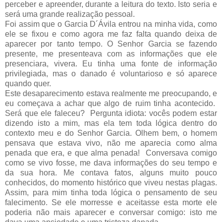
perceber e apreender, durante a leitura do texto. Isto seria e
será uma grande realização pessoal.
Foi assim que o Garcia D´Ávila entrou na minha vida, como
ele se fixou e como agora me faz falta quando deixa de
aparecer por tanto tempo. O Senhor Garcia se fazendo
presente, me presenteava com as informações que ele
presenciara, vivera. Eu tinha uma fonte de informação
privilegiada, mas o danado é voluntarioso e só aparece
quando quer.
Este desaparecimento estava realmente me preocupando, e
eu começava a achar que algo de ruim tinha acontecido.
Será que ele faleceu?
Pergunta idiota: vocês podem estar
dizendo isto a mim, mas ela tem toda lógica dentro do
contexto meu e do Senhor Garcia. Olhem bem, o homem
pensava que estava vivo, não me aparecia como alma
penada que era, e que alma penada!
Conversava comigo
como se vivo fosse, me dava informações do seu tempo e
da sua hora. Me contava fatos, alguns muito pouco
conhecidos, do momento histórico que viveu nestas plagas.
Assim, para mim tinha toda lógica o pensamento de seu
falecimento. Se ele morresse e aceitasse esta morte ele
poderia não mais aparecer e conversar comigo: isto me