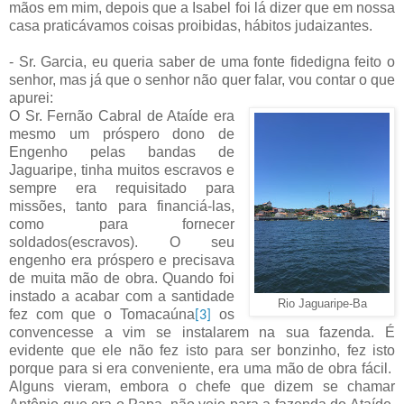
mãos em mim, depois que a Isabel foi lá dizer que em nossa
casa praticávamos coisas proibidas, hábitos judaizantes.
- Sr. Garcia, eu queria saber de uma fonte fidedigna feito o
senhor, mas já que o senhor não quer falar, vou contar o que
apurei:
O Sr. Fernão Cabral de Ataíde era
mesmo um próspero dono de
Engenho pelas bandas de
Jaguaripe, tinha muitos escravos e
sempre era requisitado para
missões, tanto para financiá-las,
como para fornecer
soldados(escravos). O seu
engenho era próspero e precisava
de muita mão de obra. Quando foi
instado a acabar com a santidade
Rio Jaguaripe-Ba
fez com que o Tomacaúna
os
[3]
convencesse a vim se instalarem na sua fazenda. É
evidente que ele não fez isto para ser bonzinho, fez isto
porque para si era conveniente, era uma mão de obra fácil.
Alguns vieram, embora o chefe que dizem se chamar