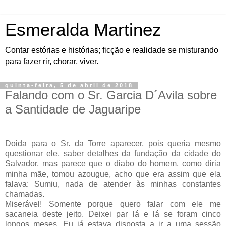
Esmeralda Martinez
Contar estórias e histórias; ficção e realidade se misturando
para fazer rir, chorar, viver.
quinta-feira, 5 de abril de 2018
Falando com o Sr. Garcia D´Avila sobre
a Santidade de Jaguaripe
Doida para o Sr. da Torre aparecer, pois queria mesmo
questionar ele, saber detalhes da fundação da cidade do
Salvador, mas parece que o diabo do homem, como diria
minha mãe, tomou azougue, acho que era assim que ela
falava: Sumiu, nada de atender às minhas constantes
chamadas.
Miserável! Somente porque quero falar com ele me
sacaneia deste jeito. Deixei par lá e lá se foram cinco
longos meses. Eu já estava disposta a ir a uma sessão