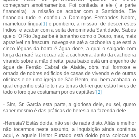
começaram amotinamentos. Foi confiada a ele ( a parte
financeira)
a missão de acabar com a Santidade. Ele
financiou tudo e confiou a Domingos Fernandes Nobre,
mameluco língua
e pombeiro, a missão
de descer estes
[1]
índios
e acabar com a seita denominada Santidade. Sabes
que o “O Rio Jaguaribe é tamanho como o Douro, mas, mais
aprazível na frescura, navega-se até a cachoeira que está a
cinco léguas da barra é água doce, a qual o salgado com
força da maré faz recuar até a cachoeira. Junto da cachoeira
virando sobre a mão direita, para baixo está um engenho de
água de Fernão Cabral de Ataíde, obra mui formosa e
ornada de nobres edifícios de casas de vivenda e de outras
oficinas e de uma igreja de São Bento, mui bem acabada, o
qual engenho está feito nas terras del-rei que estão livres de
todo o foro que costumam por os capitães”
[2]
- Sim, Sr. Garcia esta parte, a gloriosa dele, eu sei, quero
saber mesmo é das práticas de heresia na fazenda dele.
-Heresia? Estás doida, não sei de nada disto. Aliás é melhor
não tocarmos neste assunto, a Inquisição ainda continua
aqui, e aquele Heitor Furtado está doido para colocar as