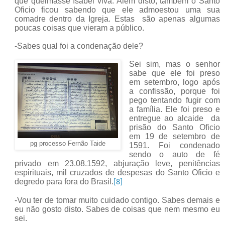
que queimasse Isabel viva. Além disto, também o Santo
Oficio ficou sabendo que ele admoestou uma sua
comadre dentro da Igreja. Estas são apenas algumas
poucas coisas que vieram a público.
-Sabes qual foi a condenação dele?
Sei sim, mas o senhor
sabe que ele foi preso
em setembro, logo após
a confissão, porque foi
pego tentando fugir com
a família. Ele foi preso e
entregue ao alcaide
da
prisão do Santo Oficio
em 19 de setembro de
pg processo Fernão Taide
1591. Foi condenado
sendo o auto de fé
privado em 23.08.1592, abjuração leve, penitências
espirituais, mil cruzados de despesas do Santo Oficio e
degredo para fora do Brasil.
[8]
-Vou ter de tomar muito cuidado contigo. Sabes demais e
eu não gosto disto. Sabes de coisas que nem mesmo eu
sei.