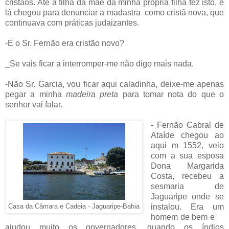
cristãos. Até a filha da mãe da minha própria filha fez isto, e
lá chegou para denunciar a madastra
como cristã nova, que
continuava com práticas judaizantes.
-E o Sr. Fernão era cristão novo?
_Se vais ficar a interromper-me não digo mais nada.
-Não Sr. Garcia, vou ficar aqui caladinha, deixe-me apenas
pegar a minha
madeira preta
para tomar nota do que o
senhor vai falar.
- Fernão Cabral de
Ataíde chegou ao
aqui m 1552, veio
com a sua esposa
Dona Margarida
Costa, recebeu a
sesmaria de
Jaguaripe onde se
instalou. Era um
Casa da Câmara e Cadeia - Jaguaripe-Bahia
homem de bem e
ajudou muito os governadores, quando os índios