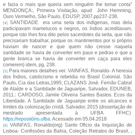
e fazia o mais que queria sem ninguém lhe tomar conta”
MENDONÇA:, Primeira Visitação, apud
John Hemming,
Ouro Vermelho, São Paulo, EDUSP, 2007.pp237-238.
SANTIDADE
era uma seita dos indígenas, mas dela
[4]
participavam mamelucos e negros, os índios acreditavam,
porque isto lhes fora dito pelos sacerdotes da seita, que não
precisariam trabalhar, porque os mantimentos por si próprio
haviam de nascer e que quem não cresse naquela
santidade se havia de converter em paus e pedras e que a
gente branca se havia de converter em caça para eles
comerem) idem, pg. 238.
Para maiores detalhes ver. VAINFAS, Ronaldo- A heresia
[5]
dos Índios, catolicismo e rebeldia no Brasil Colonial. São
Paulo, Cia das Letras,1995; CLAZANS José. Fernão Cabral
de Ataíde e a Santidade de Jaguaripe, Salvador, EDUNEB,
2011.: CARDOSO, Jamile Oliveira Santos Bastos. Ecos da
Liberdade. A Santidade de Jaguaripe entre os alcances e
limites da colonização cristã. Salvador, 2015 (dissertação de
mestrado apresentada à UFBA FFHC)
https://repositório.ufba
. Acessado em 05.04.2018
VAINFAS, Ronaldo(org) Santo Oficio da Inquisição de
[6]
Lisboa- Confissões da Bahia, Coleção Retratos do Brasil, ,