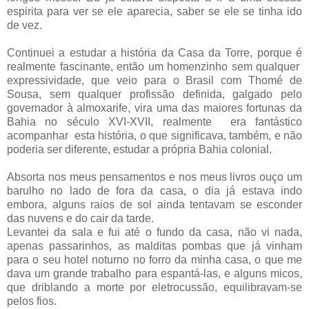
espirita para ver se ele aparecia, saber se ele se tinha ido
de vez.
Continuei a estudar a história da Casa da Torre, porque é
realmente fascinante, então um homenzinho sem qualquer
expressividade, que veio para o Brasil com Thomé de
Sousa, sem qualquer profissão definida, galgado pelo
governador à almoxarife, vira uma das maiores fortunas da
Bahia no século XVI-XVII, realmente
era fantástico
acompanhar
esta história, o que significava, também, e não
poderia ser diferente, estudar a própria Bahia colonial.
Absorta nos meus pensamentos e nos meus livros ouço um
barulho no lado de fora da casa, o dia já estava indo
embora, alguns raios de sol ainda tentavam se esconder
das nuvens e do cair da tarde
.
Levantei da sala e fui até o fundo da casa, não vi nada,
apenas passarinhos, as malditas pombas que já vinham
para o seu hotel noturno no forro da minha casa, o que me
dava um grande trabalho para espantá-las, e alguns micos,
que driblando a morte por eletrocussão, equilibravam-se
pelos fios.