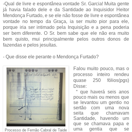
-Qual de livre e espontânea vontade Sr. Garcia! Muita gente
já havia falado dele e da Santidade ao Inquisidor Heitor
Mendonça Furtado, e se ele não fosse de livre e espontânea
vontade no tempo da Graça, ia ser muito pior para ele,
porque iria ser intimado pela Inquisição e a pena poderia
ser bem diferente. O Sr. bem sabe que ele não era muito
bem quisto, mui principalmente pelos outros donos de
fazendas e pelos jesuítas.
- Que disse ele perante o Mendonça Furtado?
Falou muito pouco, mas o
processo inteiro rendeu
quase 250 fólios(pgs)
Disse:
“ que haverá seis anos
pouco mais ou menos que
se levantou um gentio no
sertão com uma nova
seita que chamavam
Santidade, havendo um
que se chamava papa e
uma gentia que se
Processo de Fernão Cabral de Taide