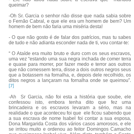
queimar?
-Oh Sr. Garcia o senhor não disse que nada sabia sobre
o Fernão Cabral, e que ele era um homem de bem? Um
homem de bem não faria uma miséria desta!
- O que não gosto é de falar dos patrícios, mas tu sabes
de tudo e não adianta esconder nada de ti, vou contar-te:
“ O Ataíde era muito bruto e duro com os seus escravos,
uma vez “estando uma sua negra inchada de comer terra
e quase para morrer, por fazer medo e terror aos outros
que não comessem terra, disse a dois outros negros seus
que a botassem na fornalha, e, depois dele recolhido, os
ditos negros a lançaram na fornalha onde se queimou”.
[7]
-Ah
Sr Garcia, não foi esta a história que soube, ele
confessou isto, embora tenha dito que fez uma
brincadeira e os escravos levaram a sério, mas na
realidade o que aconteceu foi que ele ficou sabendo que
a sua escrava de nome Isabel foi contar a sua esposa,
Dona Margarida Costa dos vários casos amorosos, e ele
se irritou muito e ordenou ao feitor Domingos Camacho