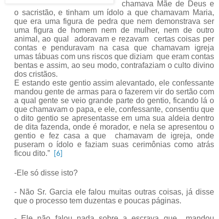
chamava Mãe de Deus e
o sacristão, e tinham um ídolo a que chamavam Maria,
que era uma figura de pedra que nem demonstrava ser
uma figura de homem nem de mulher, nem de outro
animal, ao qual
adoravam e rezavam
certas coisas per
contas e penduravam na casa que chamavam igreja
umas tábuas com uns riscos que diziam
que eram contas
bentas e assim, ao seu modo, contrafaziam o culto divino
dos cristãos.
E estando este gentio assim alevantado, ele confessante
mandou gente de armas para o fazerem vir do sertão com
a qual gente se veio grande parte do gentio, ficando lá o
que chamavam o papa, e ele, confessante, consentiu que
o dito gentio se apresentasse em uma sua aldeia dentro
de dita fazenda, onde é morador, e nela se apresentou o
gentio e fez casa a que
chamavam de igreja, onde
puseram o ídolo e faziam suas cerimônias como atrás
ficou dito.”
[6]
-Ele só disse isto?
- Não Sr. Garcia ele falou muitas outras coisas, já disse
que o processo tem duzentas
e poucas páginas.
- Ele não falou nada sobre a escrava que mandou