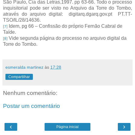
São Paulo, Cia das Letras.1997. pp 63-66. Todo o processo
inquisitorial pode ser visto no Arquivo da Torre do Tombo,
através do arquivo digital:
digitarq.dgarq.gov.pt
PT.TT-
TSO/IL/28/14636.
Idem, pg 66 – Confissão do próprio Fernão Cabral de
[7]
Taíde.
Vide segunda página do processo no arquivo digital da
[8]
Torre do Tombo.
esmeralda martinez
às
17:28
Compartilhar
Nenhum comentário:
Postar um comentário
‹
›
Página inicial