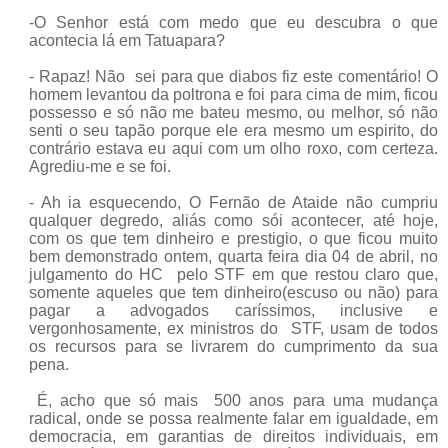
-O Senhor está com medo que eu descubra o que
acontecia lá em Tatuapara?
- Rapaz! Não sei para que diabos fiz este comentário! O
homem levantou da poltrona e foi para cima de mim, ficou
possesso e só não me bateu mesmo, ou melhor, só não
senti o seu tapão porque ele era mesmo um espirito, do
contrário estava eu aqui com um olho roxo, com certeza.
Agrediu-me e se foi.
- Ah ia esquecendo, O Fernão de Ataide não cumpriu
qualquer degredo, aliás como sói acontecer, até hoje,
com os que tem dinheiro e prestigio, o que ficou muito
bem demonstrado ontem, quarta feira dia 04 de abril, no
julgamento do HC
pelo STF em que restou claro que,
somente aqueles que tem dinheiro(escuso ou não) para
pagar a advogados caríssimos, inclusive e
vergonhosamente, ex ministros do
STF, usam de todos
os recursos para se livrarem do cumprimento da sua
pena.
É, acho que só mais
500 anos para uma mudança
radical, onde se possa realmente falar em igualdade, em
democracia, em garantias de direitos individuais, em