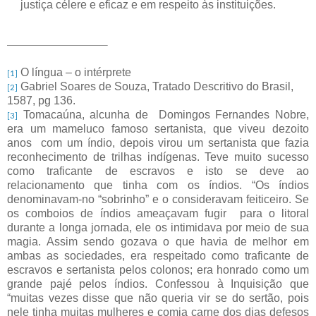
justiça célere e eficaz e em respeito às instituições.
O língua – o intérprete
[1]
Gabriel Soares de Souza, Tratado Descritivo do Brasil,
[2]
1587, pg 136.
Tomacaúna, alcunha de
Domingos Fernandes Nobre,
[3]
era um mameluco famoso sertanista, que viveu dezoito
anos
com um índio, depois virou um sertanista que fazia
reconhecimento de trilhas indígenas. Teve muito sucesso
como traficante de escravos e isto se deve ao
relacionamento que tinha com os índios. “Os índios
denominavam-no “sobrinho” e o consideravam feiticeiro. Se
os comboios de índios ameaçavam fugir
para o litoral
durante a longa jornada, ele os intimidava por meio de sua
magia. Assim sendo gozava o que havia de melhor em
ambas as sociedades, era respeitado como traficante de
escravos e sertanista pelos colonos; era honrado como um
grande pajé pelos índios. Confessou à Inquisição que
“muitas vezes disse que não queria vir se do sertão, pois
nele tinha muitas mulheres e comia carne dos dias defesos