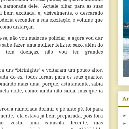
 a namorada dele.
Aquele olhar para as suas
ou bem excitada, e, visivelmente, o descarado
poderia esconder a sua excitação, o volume que
 como disfarçar.
da-se, não vou mais me policiar, e agora vou dar
e sabe fazer uma mulher feliz no sexo, além do
ão tem doenças, não vou ter grandes
ra uns “birinights” e voltaram um pouco altos,
ada do ex, todos foram para os seus quartos,
tomando mais uma, porque, astutamente, sabia
uela noite, como: ainda não sabia, mas que ia
Ar
erou a namorada dormir e pé ante pé, foi para
mente, ela estava já bem preparada, pois fora
►
o, vestiu uma camisola decente, mas
►