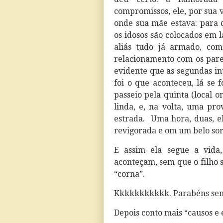
compromissos, ele, por sua v
onde sua mãe estava: para 
os idosos são colocados em l
aliás tudo já armado, co
relacionamento com os paren
evidente que as segundas in
foi o que aconteceu, lá se f
passeio pela quinta (local 
linda, e, na volta, uma pr
estrada.
Uma hora, duas, e
revigorada e om um belo sorr
E assim ela segue a vida,
aconteçam, sem que o filho
“corna”.
Kkkkkkkkkkk. Parabéns se
Depois conto mais “causos e e