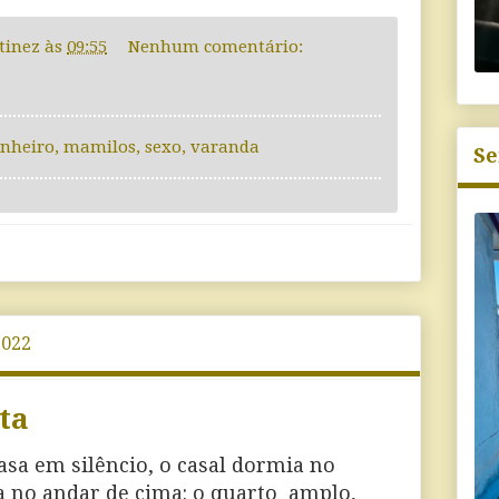
tinez
às
09:55
Nenhum comentário:
nheiro
,
mamilos
,
sexo
,
varanda
Se
2022
ta
casa em silêncio, o casal dormia no
ca no andar de cima: o quarto
amplo,