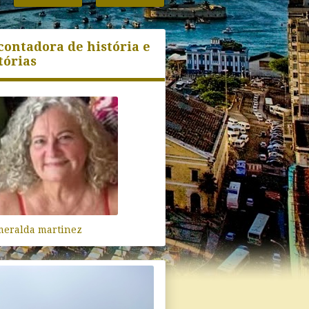
contadora de história e
tórias
meralda martinez