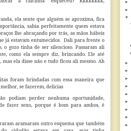
locar a calcinha: esqueceu? Kkkkkkkk,
►
►
▼
randa, ela sente que alguém se aproxima, fica
mportância, sabia perfeitamente quem estava
braços lhe abraçando por trás, as mãos hábeis
e já estavam entumecidos. Dali para frente o
, o gozo tinha de ser silencioso. Passaram ali
te, como ela sempre diz, brincando. Ele até
, mas ela disse não e tudo ficou ali mesmo. Ah
►
►
►
isitas foram brindadas com essa maneira que
►
melhor, se fazerem, delicias
►
ão podiam perder nenhuma oportunidade,
►
 de fazer sexo, porque é bom para ambos, é
►
►
ntraram aramaram outro esquema que também
►
do cidadão estava em casa, mas tinha