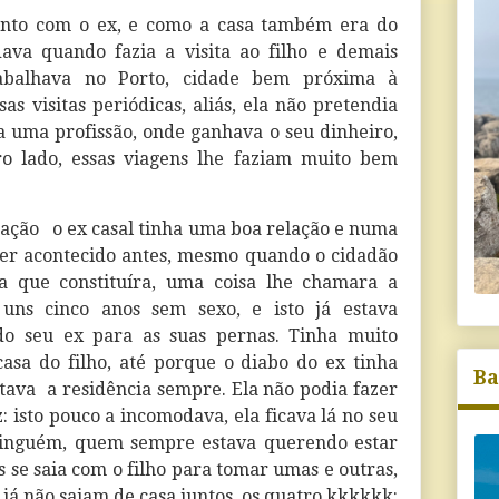
nto com o ex, e como a casa também era do
dava quando fazia a visita ao filho e demais
trabalhava no Porto, cidade bem próxima à
sas visitas periódicas, aliás, ela não pretendia
ha uma profissão, onde ganhava o seu dinheiro,
ro lado, essas viagens lhe faziam muito bem
ração
o ex casal tinha uma boa relação e numa
á ter acontecido antes, mesmo quando o cidadão
 que constituíra, uma coisa lhe chamara a
 uns cinco anos sem sexo, e isto já estava
 do seu ex para as suas pernas. Tinha muito
asa do filho, até porque o diabo do ex tinha
Ba
tava
a residência sempre. Ela não podia fazer
: isto pouco a incomodava, ela ficava lá no seu
inguém, quem sempre estava querendo estar
is se saia com o filho para tomar umas e outras,
já não saiam de casa juntos, os quatro kkkkkk: