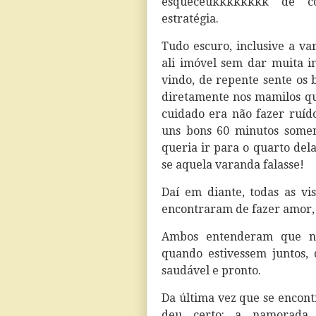
esqueceukkkkkkkk de co
estratégia.
Tudo escuro, inclusive a va
ali imóvel sem dar muita i
vindo, de repente sente os 
diretamente nos mamilos qu
cuidado era não fazer ruído
uns bons 60 minutos somen
queria ir para o quarto dela
se aquela varanda falasse!
Daí em diante, todas as v
encontraram de fazer amor, 
Ambos entenderam que n
quando estivessem juntos,
saudável e pronto.
Da última vez que se enco
deu certo: a namorada 