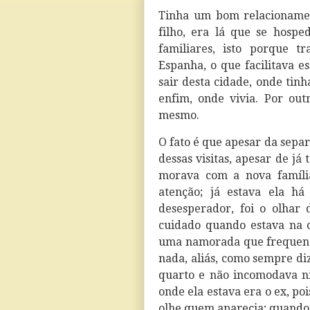
Tinha um bom relacioname
filho, era lá que se hospe
familiares, isto porque 
Espanha, o que facilitava es
sair desta cidade, onde tin
enfim, onde vivia. Por out
mesmo.
O fato é que apesar da sepa
dessas visitas, apesar de j
morava com a nova família
atenção; já estava ela há
desesperador, foi o olhar
cuidado quando estava na c
uma namorada que frequen
nada, aliás, como sempre diz
quarto e não incomodava n
onde ela estava era o ex, po
olhe quem aparecia; quando 