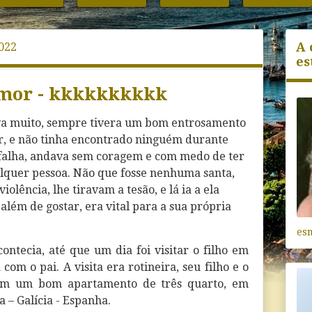
A 
2022
es
amor - kkkkkkkkkk
ava muito, sempre tivera um bom entrosamento
ar, e não tinha encontrado ninguém durante
 falha, andava sem coragem e com medo de ter
quer pessoa. Não que fosse nenhuma santa,
iolência, lhe tiravam a tesão, e lá ia a ela
lém de gostar, era vital para a sua própria
es
ontecia, até que um dia foi visitar o filho em
 com o pai. A visita era rotineira, seu filho e o
em um bom apartamento de três quarto, em
 – Galícia - Espanha.