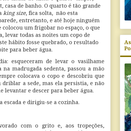
, casa de banho. O quarto é tão grande
a
king size
, fica solta,
não esta
arede, entretanto, e até hoje ninguém
e colocou um frigobar no espaço, o que
, levar todas as noites um copo de
As
este hábito fosse quebrado, o resultado
Po
ite para beber água.
dia: esqueceram de levar o vasilhame
a na madrugada sedenta, passou a mão
mpre colocava o copo e descobriu que
 driblar a sede, mas ela persistia, e não
ue levantar e descer para beber água.
a escada e dirigiu-se a cozinha.
orado com o grito e, aos tropeções,