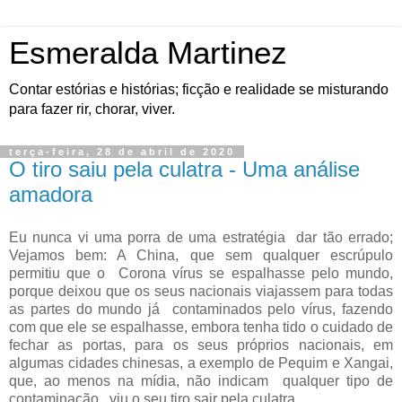
Esmeralda Martinez
Contar estórias e histórias; ficção e realidade se misturando
para fazer rir, chorar, viver.
terça-feira, 28 de abril de 2020
O tiro saiu pela culatra - Uma análise
amadora
Eu nunca vi uma porra de uma estratégia
dar tão errado;
Vejamos bem: A China, que sem qualquer escrúpulo
permitiu que o
Corona vírus se espalhasse pelo mundo,
porque deixou que os seus nacionais viajassem para todas
as partes do mundo já
contaminados pelo vírus, fazendo
com que ele se espalhasse, embora tenha tido o cuidado de
fechar as portas, para os seus próprios nacionais, em
algumas cidades chinesas, a exemplo de Pequim e Xangai,
que, ao menos na mídia, não indicam
qualquer tipo de
contaminação,
viu o seu tiro sair pela culatra.