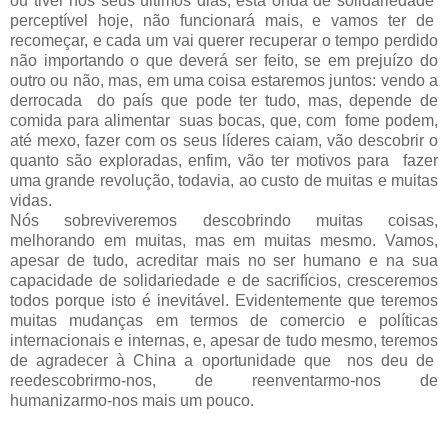
ou tiver nos seus últimos dias, esta onda de solidariedade
perceptível hoje, não funcionará mais, e vamos ter de
recomeçar, e cada um vai querer recuperar o tempo perdido
não importando o que deverá ser feito, se em prejuízo do
outro ou não, mas, em uma coisa estaremos juntos: vendo a
derrocada
do país que pode ter tudo, mas, depende de
comida para alimentar
suas bocas, que, com
fome podem,
até mexo, fazer com os seus líderes caiam, vão descobrir o
quanto são exploradas, enfim, vão ter motivos para
fazer
uma grande revolução, todavia, ao custo de muitas e muitas
vidas.
Nós sobreviveremos descobrindo muitas coisas,
melhorando em muitas, mas em muitas mesmo. Vamos,
apesar de tudo, acreditar mais no ser humano e na sua
capacidade de solidariedade e de sacrifícios, cresceremos
todos porque isto é inevitável. Evidentemente que teremos
muitas mudanças em termos de comercio e políticas
internacionais e internas, e, apesar de tudo mesmo, teremos
de agradecer à China a oportunidade que nos deu de
reedescobrirmo-nos, de reenventarmo-nos de
humanizarmo-nos mais um pouco.