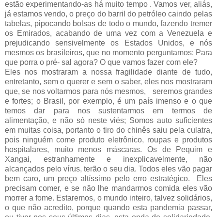
estão experimentando-as há muito tempo . Vamos ver, aliás,
já estamos vendo, o preço do barril do petróleo caindo pelas
tabelas, pipocando bolsas de todo o mundo, fazendo tremer
os Emirados, acabando de uma vez com a Venezuela e
prejudicando sensivelmente os Estados Unidos, e nós
mesmos os brasileiros, que no momento perguntamos: Para
que porra o pré- sal agora? O que vamos fazer com ele?
Eles nos mostraram a nossa fragilidade diante de tudo,
entretanto, sem o querer e sem o saber, eles nos mostraram
que, se nos voltarmos para nós mesmos,
seremos grandes
e fortes; o Brasil, por exemplo, é um país imenso e o que
temos dar para nos sustentarmos em termos de
alimentação, e não só neste viés; Somos auto suficientes
em muitas coisa, portanto o tiro do chinês saiu pela culatra,
pois ninguém come produto eletrônico, roupas e produtos
hospitalares, muito menos máscaras. Os de Pequim e
Xangai, estranhamente e inexplicavelmente, não
alcançados pelo vírus, terão o seu dia. Todos eles vão pagar
bem caro, um preço altíssimo pelo erro estratégico.
Eles
precisam comer, e se não lhe mandarmos comida eles vão
morrer a fome. Estaremos, o mundo inteiro, talvez solidários,
o que não acredito, porque quando esta pandemia passar,