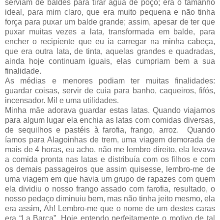
serviam de baldes para tirar água de poço; era o tamanho
ideal, para mim claro, que era muito pequena e não tinha
força para puxar um balde grande; assim, apesar de ter que
puxar muitas vezes a lata, transformada em balde, para
encher o recipiente que eu ia carregar na minha cabeça,
que era outra lata, de tinta, aquelas grandes e quadradas,
ainda hoje continuam iguais, elas cumpriam bem a sua
finalidade.
As médias e menores podiam ter muitas finalidades:
guardar coisas, servir de cuia para banho, caqueiros, fifós,
incensador. Mil e uma utilidades.
Minha mãe adorava guardar estas latas. Quando viajamos
para algum lugar ela enchia as latas com comidas diversas,
de sequilhos e pastéis à farofia, frango, arroz. Quando
íamos para Alagoinhas de trem, uma viagem demorada de
mais de 4 horas, eu acho, não me lembro direito, ela levava
a comida pronta nas latas e distribuía com os filhos e com
os demais passageiros que assim quisesse, lembro-me de
uma viagem em que havia um grupo de rapazes com quem
ela dividiu o nosso frango assado com farofia, resultado, o
nosso pedaço diminuiu bem, mas não tinha jeito mesmo, ela
era assim, Ah! Lembro-me que o nome de um destes caras
era “La Barca”. Hoje entendo perfeitamente o motivo de tal