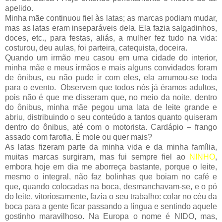
apelido.
Minha mãe continuou fiel às latas; as marcas podiam mudar,
mas as latas eram inseparáveis dela. Ela fazia salgadinhos,
doces, etc., para festas, aliás, a mulher fez tudo na vida:
costurou, deu aulas, foi parteira, catequista, doceira.
Quando um irmão meu casou em uma cidade do interior,
minha mãe e meus irmãos e mais alguns convidados foram
de ônibus, eu não pude ir com eles, ela arrumou-se toda
para o evento. Observem que todos nós já éramos adultos,
pois não é que me disseram que, no meio da noite, dentro
do ônibus, minha mãe pegou uma lata de leite grande e
abriu, distribuindo o seu conteúdo a tantos quanto quiseram
dentro do ônibus, até com o motorista. Cardápio – frango
assado com farofia. É mole ou quer mais?
As latas fizeram parte da minha vida e da minha família,
muitas marcas surgiram, mas fui sempre fiel ao
NINHO
,
embora hoje em dia me aborreça bastante, porque o leite,
mesmo o integral, não faz bolinhas que boiam no café e
que, quando colocadas na boca, desmanchavam-se, e o pó
do leite, vitoriosamente, fazia o seu trabalho: colar no céu da
boca para a gente ficar passando a língua e sentindo aquele
gostinho maravilhoso. Na Europa o nome é NIDO, mas,