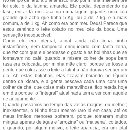
No tempo de fartura o leite escolhido por minha mãe sempre
foi este, o da latinha amarela. Ele podia, dependendo da
fase, entrar lá em casa na embalagem gigante, uma lata
grande que acho que tinha 5 Kg, ou a de 2 kg. e a mais
comum, a de 1 kg. Ah como era bom meu Deus! Parece que
estou sentindo o leite colado no meu céu da boca. Uma
sensação inesquecível.
Como ele era integral, afinal ainda não tinha ninho
instantâneo, nem tampouco enriquecido com tanta zorra,
que fez com que ele perdesse o gosto e as bolinhas que se
formavam no café, quando a mísera colher de sopa bem
rasa era colocada, por minha mãe claro, porque se fosse a
gente que colocasse o leite a latinha não durava sequer um
dia. Ah estas bolinhas, elas ficavam boiando no líquido
dentro da xícara, e a gente pescava cada uma com uma
colher de chá, que coisa mais maravilhosa, fico retada hoje
em dia porque o “integral” atual nada tem a ver com aquele
de antigamente.
Quando passamos ao tempo das vacas magras, ou melhor;
inexistentes, o Ninho ficou mesmo raro lá em casa, até os
meus irmãos menores sofreram, porque tomaram muito
mingau apenas de água e “arrozina” ou “maisena”, coitados,
e quando, por algum motivo, o leite aparecia, era um total