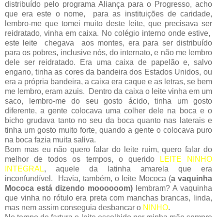
distribuído pelo programa Aliança para o Progresso, acho
que era este o nome, para as instituições de caridade,
lembro-me que tomei muito deste leite, que precisava ser
reidratado, vinha em caixa. No colégio interno onde estive,
este leite chegava aos montes, era para ser distribuído
para os pobres, inclusive nós, do internato, e não me lembro
dele ser reidratado. Era uma caixa de papelão e, salvo
engano, tinha as cores da bandeira dos Estados Unidos, ou
era a própria bandeira, a caixa era caque e as letras, se bem
me lembro, eram azuis. Dentro da caixa o leite vinha em um
saco, lembro-me do seu gosto ácido, tinha um gosto
diferente, a gente colocava uma colher dele na boca e o
bicho grudava tanto no seu da boca quanto nas laterais e
tinha um gosto muito forte, quando a gente o colocava puro
na boca fazia muita saliva.
Bom mas eu não quero falar do leite ruim, quero falar do
melhor de todos os tempos, o querido
LEITE NINHO
INTEGRAL
, aquele da latinha amarela que era
inconfundível. Havia, também, o leite Mococa (
a vaquinha
Mococa está dizendo moooooom)
lembram? A vaquinha
que vinha no rótulo era preta com manchas brancas, linda,
mas nem assim conseguia desbancar o
NINHO
.