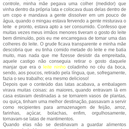
controle, minha mãe pegava uma colher (medidor) que
vinha dentro da própria lata e colocava duas delas dentro de
um copo e mandava a gente dissolver em um pouco de
água, quando o mingau estava fervendo a gente misturava o
leite e pronto, estava apto a ser consumido. Confesso que
muitas vezes meus irmãos menores tiveram o gosto do leite
bem diminuído, pois eu me encarregava de tomar uma das
colheres do leite. O grude ficava transparente e minha mãe
descobria que eu tinha comido metade do leite e me batia
muito, mas nada que me fizesse desistir da empreitada,
aquele castigo não conseguia retirar o gosto daquele
manjar que era o
leite ninho
coladinho no céu da boca,
sendo, aos poucos, retirado pela língua, que, sofregamente,
fazia o seu trabalho; era mesmo delicioso!
Depois que o conteúdo das latas acabava, a embalagem
virava muitas coisas: as maiores, quando entravam lá em
casa estavam destinadas a se tornarem vasos de plantas,
ou quiça, tinham uma melhor destinação, passavam a servir
como recipientes para armazenagem de feijão, arroz,
farinhas, açúcar, bolachas, enfim, orgulhosamente,
tornavam-se latas de mantimentos.
Quando elas não se destinavam a guardar alimentos