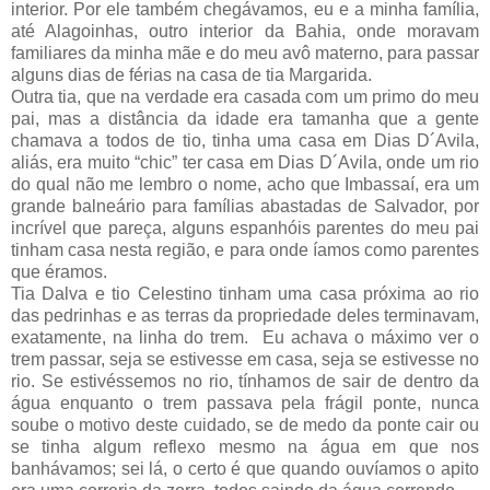
interior. Por ele também chegávamos, eu e a minha família,
até Alagoinhas, outro interior da Bahia, onde moravam
familiares da minha mãe e do meu avô materno, para passar
alguns dias de férias na casa de tia Margarida.
Outra tia, que na verdade era casada com um primo do meu
pai, mas a distância da idade era tamanha que a gente
chamava a todos de tio, tinha uma casa em Dias D´Avila,
aliás, era muito “chic” ter casa em Dias D´Avila, onde um rio
do qual não me lembro o nome, acho que Imbassaí, era um
grande balneário para famílias abastadas de Salvador, por
incrível que pareça, alguns espanhóis parentes do meu pai
tinham casa nesta região, e para onde íamos como parentes
que éramos.
Tia Dalva e tio Celestino tinham uma casa próxima ao rio
das pedrinhas e as terras da propriedade deles terminavam,
exatamente, na linha do trem. Eu achava o máximo ver o
trem passar, seja se estivesse em casa, seja se estivesse no
rio. Se estivéssemos no rio, tínhamos de sair de dentro da
água enquanto o trem passava pela frágil ponte, nunca
soube o motivo deste cuidado, se de medo da ponte cair ou
se tinha algum reflexo mesmo na água em que nos
banhávamos; sei lá, o certo é que quando ouvíamos o apito