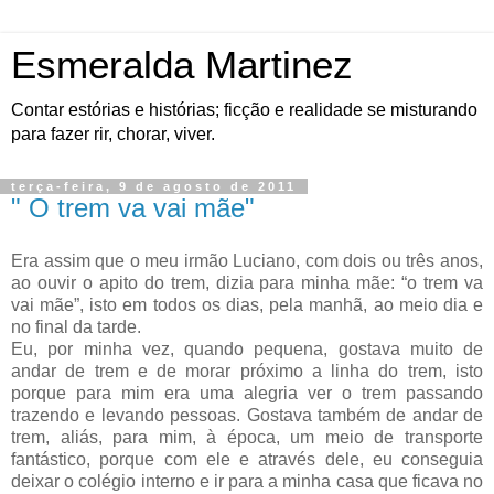
Esmeralda Martinez
Contar estórias e histórias; ficção e realidade se misturando
para fazer rir, chorar, viver.
terça-feira, 9 de agosto de 2011
" O trem va vai mãe"
Era assim que o meu irmão Luciano, com dois ou três anos,
ao ouvir o apito do trem, dizia para minha mãe: “o trem va
vai mãe”, isto em todos os dias, pela manhã, ao meio dia e
no final da tarde.
Eu, por minha vez, quando pequena, gostava muito de
andar de trem e de morar próximo a linha do trem, isto
porque para mim era uma alegria ver o trem passando
trazendo e levando pessoas. Gostava também de andar de
trem, aliás, para mim, à época, um meio de transporte
fantástico, porque com ele e através dele, eu conseguia
deixar o colégio interno e ir para a minha casa que ficava no