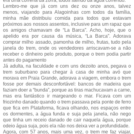
era uma correria da zorra, todos saindo da água correndo.
Lembro-me que já com uns dez ou onze anos, talvez
menos, viajando para Alagoinhas com todos da família,
minha mãe distribuiu comida para todos que estavam
próximos aos nossos assentos, inclusive para um rapaz que
os amigos chamavam de “La Barca”. Acho, hoje, que o
apelido era por causa da música, “La Barca”. Adorava
comprar milho assado, pamonha de milho, frutas, tudo pela
janela do trem, onde os vendedores arriscavam-se a não
receber o dinheiro pelo produto, porque o trem podia partir
antes do pagamento
Já adulta, na faculdade e com uns dezoito anos, pegava o
trem suburbano para chegar à casa de minha avó que
morava em Praia Grande, adorava a viagem, embora o trem
fosse por demais desconfortável: bancos de madeira que
faziam doer a “bunda”, porque as tiras machucavam a carne,
mas era fantástico ir margeando o mar. Ficava com um
friozinho danado quando o trem passava pela ponte de ferro
que fica em Plataforma, ficava olhando, nos espaços entre
os dormentes, a água funda e suja pela janela, não nego
que tinha um receio danado de cair naquela água, porque
odeio água suja, pois ela não nos deixa ver a profundidade.
Agora, com 57 anos, mais uma vez, o trem me faz viajar,