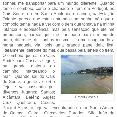
sonhar, me transportar para um mundo diferente. Quando
tomo o comboio, como é chamado o trem em Portugal, no
Cais Sodré, ou em Santa Apolônia, ou ainda, na Estação
Oriente, parece que estou entrando num sonho, não que o
comboio tenha nada a ver com o trem que tomava na minha
infância e adolescência, mas pela sensação que ele me
proporciona, parece que me transporto para um mundo
outro, diferente, de sonhos mesmo, fico me imaginando a
morar naquela via, pois uma grande parte dela fica,
literalmente, defronte do mar, que passa pela janela do trem.
O comboio que sai do Cais
Sodré para Cascais segue,
na grande maioria do
caminho, margeando o
mar. Quando sai do Cais
do Sodré, a gente vê o Rio
Tejo e vai passando por
diversos lugares; Santos;
Alcântara; Belém; Algés;
Estoril-Cascais
Cruz Quebrada; Caxias,
Paço d`Arcos, o Tejo vai encontrando o mar: Santo Amaro
de Oeiras; Oeiras; Carcavelos; Paredes; São João do