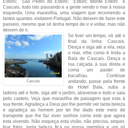
Estoril; São Pedro do Estoril; Estoril; Monte Estoril e
Cascais, tudo isto passando e a gente vendo o mar à nossa
esquerda. Uma maravilha, uma viagem que recomendo a
tantos quantos visitarem Portugal. Não deixem de fazer este
passeio, mesmo que só tenha tempo de ir e voltar, mas não
deixem de ir.
Se tiver um tempo, vá até o
final da linha: Cascais.
Desça e siga até a vila, veja
o mar, olhe como é linda a
Baía de Cascais. Desça a
rua calçada à sua direta e
coma um pastel de
bacalhau. Continue
andando, passe pela frente
Cascais
do Hotel Baía, suba a
ladeira até o forte, siga até o jardim, atravesse-o todo e saia
pelo castelo. Veja que maravilha de paisagem que esta à
sua frente. Agradeça a Deus por lhe permitir ver tanta beleza
e agradeça ao homem por ter lhe dado este meio de
transporte que lhe faz viver sonhos como este que agora
esta vivendo. Não esqueça esta visão, não precisa, sequer,
tirar fotos, tanta beleza fica na nossa memória e um só