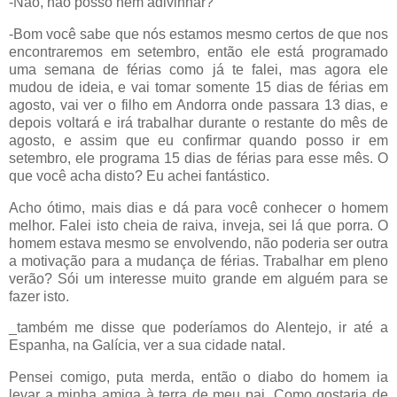
-Não, não posso nem adivinhar?
-Bom você sabe que nós estamos mesmo certos de que nos
encontraremos em setembro, então ele está programado
uma semana de férias como já te falei, mas agora ele
mudou de ideia, e vai tomar somente 15 dias de férias em
agosto, vai ver o filho em Andorra onde passara 13 dias, e
depois voltará e irá trabalhar durante o restante do mês de
agosto, e assim que eu confirmar quando posso ir em
setembro, ele programa 15 dias de férias para esse mês. O
que você acha disto? Eu achei fantástico.
Acho ótimo, mais dias e dá para você conhecer o homem
melhor. Falei isto cheia de raiva, inveja, sei lá que porra. O
homem estava mesmo se envolvendo, não poderia ser outra
a motivação para a mudança de férias. Trabalhar em pleno
verão? Sói um interesse muito grande em alguém para se
fazer isto.
_também me disse que poderíamos do Alentejo, ir até a
Espanha, na Galícia, ver a sua cidade natal.
Pensei comigo, puta merda, então o diabo do homem ia
levar a minha amiga à terra de meu pai. Como gostaria de