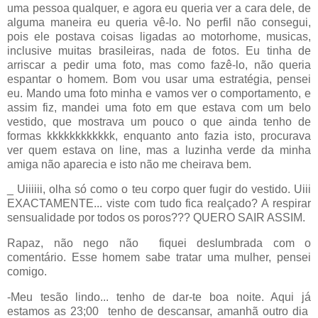
uma pessoa qualquer, e agora eu queria ver a cara dele, de
alguma maneira eu queria vê-lo. No perfil não consegui,
pois ele postava coisas ligadas ao motorhome, musicas,
inclusive muitas brasileiras, nada de fotos. Eu tinha de
arriscar a pedir uma foto, mas como fazê-lo, não queria
espantar o homem. Bom vou usar uma estratégia, pensei
eu. Mando uma foto minha e vamos ver o comportamento, e
assim fiz, mandei uma foto em que estava com um belo
vestido, que mostrava um pouco o que ainda tenho de
formas kkkkkkkkkkkk, enquanto anto fazia isto, procurava
ver quem estava on line, mas a luzinha verde da minha
amiga não aparecia e isto não me cheirava bem.
_ Uiiiiii, olha só como o teu corpo quer fugir do vestido. Uiii
EXACTAMENTE... viste com tudo fica realçado? A respirar
sensualidade por todos os poros??? QUERO SAIR ASSIM.
Rapaz, não nego não
fiquei deslumbrada com o
comentário. Esse homem sabe tratar uma mulher, pensei
comigo.
-Meu tesão lindo... tenho de dar-te boa noite. Aqui já
estamos as 23;00
tenho de descansar, amanhã outro dia