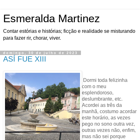
Esmeralda Martinez
Contar estórias e histórias; ficção e realidade se misturando
para fazer rir, chorar, viver.
domingo, 30 de julho de 2023
ASÍ FUE XIII
Dormi toda felizinha
com o meu
esplendoroso,
deslumbrante, etc.
Acordei as três da
manhã, costumo acordar
este horário, as vezes
pego no sono outra vez,
outras vezes não, enfim,
mas não sei porque