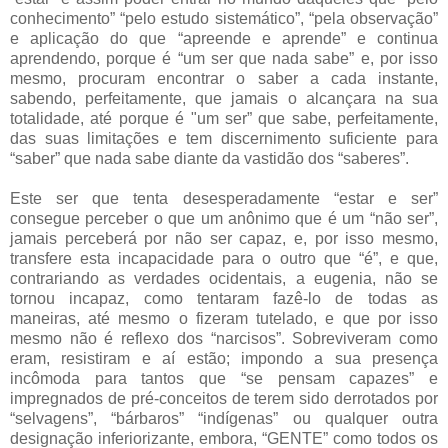
conhecimento” “pelo estudo sistemático”, “pela observação”
e aplicação do que “apreende e aprende” e continua
aprendendo, porque é “um ser que nada sabe” e, por isso
mesmo, procuram encontrar o saber a cada instante,
sabendo, perfeitamente, que jamais o alcançara na sua
totalidade, até porque é "um ser” que sabe, perfeitamente,
das suas limitações e tem discernimento suficiente para
“saber” que nada sabe diante da vastidão dos “saberes”.
Este ser que tenta desesperadamente “estar e ser”
consegue perceber o que um anônimo que é um “não ser”,
jamais perceberá por não ser capaz, e, por isso mesmo,
transfere esta incapacidade para o outro que “é”, e que,
contrariando as verdades ocidentais, a eugenia, não se
tornou incapaz, como tentaram fazê-lo de todas as
maneiras, até mesmo o fizeram tutelado, e que por isso
mesmo não é reflexo dos “narcisos”. Sobreviveram como
eram, resistiram e aí estão; impondo a sua presença
incômoda para tantos que “se pensam capazes” e
impregnados de pré-conceitos de terem sido derrotados por
“selvagens”, “bárbaros” “indígenas” ou qualquer outra
designação inferiorizante, embora, “GENTE” como todos os