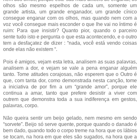
olhos são mesmo espelhos de cada um, somente um
grande artista, um grande enganador, um grande cínico
consegue enganar com os olhos, mas quando nem com a
voz você consegue mais esconder o que lhe vai no íntimo é
ruim: Para que insistir? Quanto pior, quando o parceiro
sente tudo isto e pergunta o que esta acontecendo, e o outro
tem a desfaçatez de dizer : “nada, você está vendo coisas
onde elas não existem “.
Pois é amigos, vejam esta letra, analisem as suas palavras,
analisem a dor, e vejam se vale a pena enganar alguém
tanto. Tome atitudes corajosas, não esperem que o Outro é
que, com tanta dor, como demonstrada nesta canção, tome
a iniciativa de por fim a um “grande amor”, porque ele
continua a amar, tanto que prefere desistir a viver com
outrem que demonstra toda a sua indiferença em gestos,
palavras, corpo.
Não queira sentir um beijo gelado, nem mesmo em sendo
“sorvete”. Beijo só serve quente, porque quando o danado é
bem dado, quando todo o corpo treme na hora que os lábios
se tocam, na hora em que eles são sugados, na hora que a