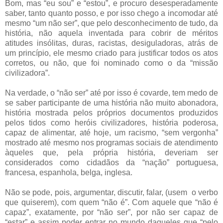
Bom, mas “eu sou” e “estou”, e procuro desesperadamente
saber, tanto quanto posso, e por isso chego a incomodar até
mesmo “um não ser”, que pelo desconhecimento de tudo, da
história, não aquela inventada para cobrir de méritos
atitudes insólitas, duras, racistas, desiguladoras, atrás de
um princípio, ele mesmo criado para justificar todos os atos
corretos, ou não, que foi nominado como o da “missão
civilizadora”.
Na verdade, o “não ser” até por isso é covarde, tem medo de
se saber participante de uma história não muito abonadora,
história mostrada pelos próprios documentos produzidos
pelos tidos como heróis civilizadores, história poderosa,
capaz de alimentar, até hoje, um racismo, “sem vergonha”
mostrado até mesmo nos programas sociais de atendimento
àqueles que, pela própria história, deveriam ser
considerados como cidadãos da “nação” portuguesa,
francesa, espanhola, belga, inglesa.
Não se pode, pois, argumentar, discutir, falar, (usem o verbo
que quiserem), com quem “não é”. Com aquele que “não é
capaz”, exatamente, por “não ser”, por não ser capaz de
“estar” e assim poder entrar no mundo daqueles que “pelo