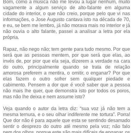
Bom, como a música não me levou a lugar nenhum, muito
vagamente a algum serviço de alto-falante em alguma
cidade do interior, o que não creio, porque pelo que vi nas
informações, o Jose Augusto cantava isto na década de 70,
e eu, se bem me lembro, já não morava mais no interior e já
não ouvia o alto falante, passei a analisar a letra por ela
própria.
Rapaz, não nego não; tem gente para tudo mesmo. Por que
será que as pessoas mentem, por que será que elas, ao
invés de, por pior que ela seja, dizerem a verdade na cara
do outro, principalmente quando se trata de relação
amorosa preferem a mentira, o omitir, o enganar? Por que
elas fazem o outro sofrer sem qualquer piedade e
cabimento. Pensem a dor que é você saber que a pessoa
não mais lhe quer, que demonstra isto por todos os poros,
mas não lhe deixa e nem assume isto?
Veja quando o autor da letra diz: “sua voz já não tem a
mesma ternura, e o seu olhar indiferente me tortura”. Porra!
Que dor não é para aquele que esta se sentindo desamado
sentir o desprezo do outro até mesmo pela voz; não falo
nem dos olhos, porque este são mais difíceis de enganar, os