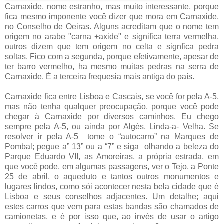
Carnaxide, nome estranho, mas muito interessante, porque
fica mesmo imponente você dizer que mora em Carnaxide,
no Conselho de Oeiras. Alguns acreditam que o nome tem
origem no arabe "carna +axide" e significa terra vermelha,
outros dizem que tem origem no celta e signfica pedra
soltas. Fico com a segunda, porque efetivamente, apesar de
ter barro vermelho, ha mesmo muitas pedras na serra de
Carnaxide. É a terceira frequesia mais antiga do país.
Carnaxide fica entre Lisboa e Cascais, se você for pela A-5,
mas não tenha qualquer preocupação, porque você pode
chegar à Carnaxide por diversos caminhos. Eu chego
sempre pela A-5, ou ainda por Algés, Linda-a- Velha. Se
resolver ir pela A-5 tome o “autocarro” na Marques de
Pombal; pegue a” 13” ou a “7” e siga olhando a beleza do
Parque Eduardo VII, as Amoreiras, a própria estrada, em
que você pode, em algumas passagens, ver o Tejo, a Ponte
25 de abril, o aqueduto e tantos outros monumentos e
lugares lindos, como sói acontecer nesta bela cidade que é
Lisboa e seus conselhos adjacentes. Um detalhe; aqui
estes carros que vem para estas bandas são chamados de
camionetas, e é por isso que, ao invés de usar o artigo