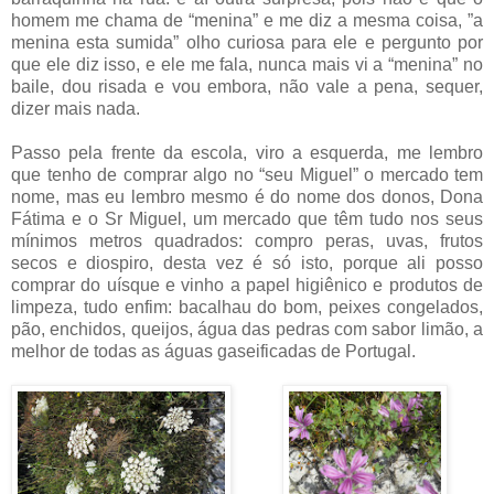
homem me chama de “menina” e me diz a mesma coisa, ”a
menina esta sumida” olho curiosa para ele e pergunto por
que ele diz isso, e ele me fala, nunca mais vi a “menina” no
baile, dou risada e vou embora, não vale a pena, sequer,
dizer mais nada.
Passo pela frente da escola, viro a esquerda, me lembro
que tenho de comprar algo no “seu Miguel” o mercado tem
nome, mas eu lembro mesmo é do nome dos donos, Dona
Fátima e o Sr Miguel, um mercado que têm tudo nos seus
mínimos metros quadrados: compro peras, uvas, frutos
secos e diospiro, desta vez é só isto, porque ali posso
comprar do uísque e vinho a papel higiênico e produtos de
limpeza, tudo enfim: bacalhau do bom, peixes congelados,
pão, enchidos, queijos, água das pedras com sabor limão, a
melhor de todas as águas gaseificadas de Portugal.