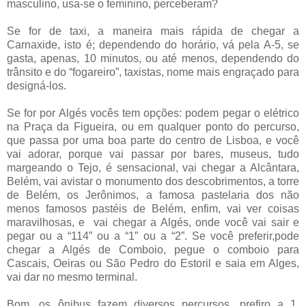
masculino, usa-se o feminino, perceberam?
Se for de taxi, a maneira mais rápida de chegar a
Carnaxide, isto é; dependendo do horário, vá pela A-5, se
gasta, apenas, 10 minutos, ou até menos, dependendo do
trânsito e do “fogareiro”, taxistas, nome mais engraçado para
designá-los.
Se for por Algés vocês tem opções: podem pegar o elétrico
na Praça da Figueira, ou em qualquer ponto do percurso,
que passa por uma boa parte do centro de Lisboa, e você
vai adorar, porque vai passar por bares, museus, tudo
margeando o Tejo, é sensacional, vai chegar a Alcântara,
Belém, vai avistar o monumento dos descobrimentos, a torre
de Belém, os Jerônimos, a famosa pastelaria dos não
menos famosos pastéis de Belém, enfim, vai ver coisas
maravilhosas, e vai chegar a Algés, onde você vai sair e
pegar ou a “114” ou a “1” ou a “2”. Se você preferir,pode
chegar a Algés de Comboio, pegue o comboio para
Cascais, Oeiras ou São Pedro do Estoril e saia em Alges,
vai dar no mesmo terminal.
Bom, os ônibus fazem diversos percursos, prefiro a 1,