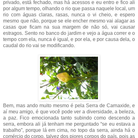
privado, está fechado, mas há acessos e eu entro e fico ali
por algum tempo, olhando o rio que passa naquele local, um
rio com águas claras, rasas, nunca o vi cheio, e espero
mesmo que não, porque se ele encher mesmo vai alagar as
casas que ficam na sua margem de não só, vai causar
estragos. Sento no banco do jardim e vejo a água correr e o
tempo com ela, nunca é igual, e por ela, e por causa dela, o
caudal do rio vai se modificando.
Bem, mas ando muito mesmo é pela Serra de Carnaxide, e
aí meu amigo, é que você pode ver a diversidade, a beleza,
a paz. Fico emocionada tanto subindo como descendo a
serra, embora ali já tenham me perguntado “se eu estava a
trabalho”, porque lá em cima, no topo da serra, ainda há o
comércio do corpo, talvez dos piores corpos do país, pois as