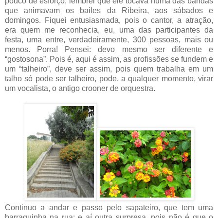
pouco de esforço, lembrei que ele tocava numa das bandas
que animavam os bailes da Ribeira, aos sábados e
domingos. Fiquei entusiasmada, pois o cantor, a atração,
era quem me reconhecia, eu, uma das participantes da
festa, uma entre, verdadeiramente, 300 pessoas, mais ou
menos. Porra! Pensei: devo mesmo ser diferente e
“gostosona”. Pois é, aqui é assim, as profissões se fundem e
um “talheiro”, deve ser assim, pois quem trabalha em um
talho só pode ser talheiro, pode, a qualquer momento, virar
um vocalista, o antigo crooner de orquestra.
Continuo a andar e passo pelo sapateiro, que tem uma
barraquinha na rua: e aí outra surpresa, pois não é que o