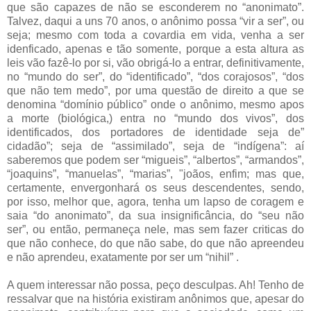
que são capazes de não se esconderem no “anonimato”.
Talvez, daqui a uns 70 anos, o anônimo possa “vir a ser”, ou
seja; mesmo com toda a covardia em vida, venha a ser
idenficado, apenas e tão somente, porque a esta altura as
leis vão fazê-lo por si, vão obrigá-lo a entrar, definitivamente,
no “mundo do ser”, do “identificado”, “dos corajosos”, “dos
que não tem medo”, por uma questão de direito a que se
denomina “domínio público” onde o anônimo, mesmo apos
a morte (biológica,) entra no “mundo dos vivos”, dos
identificados, dos portadores de identidade seja de”
cidadão”; seja de “assimilado”, seja de “indígena”: aí
saberemos que podem ser “migueis”, “albertos”, “armandos”,
“joaquins”, “manuelas”, “marias”, "joãos, enfim; mas que,
certamente, envergonhará os seus descendentes, sendo,
por isso, melhor que, agora, tenha um lapso de coragem e
saia “do anonimato”, da sua insignificância, do “seu não
ser”, ou então, permaneça nele, mas sem fazer criticas do
que não conhece, do que não sabe, do que não apreendeu
e não aprendeu, exatamente por ser um “nihil” .
A quem interessar não possa, peço desculpas. Ah! Tenho de
ressalvar que na história existiram anônimos que, apesar do