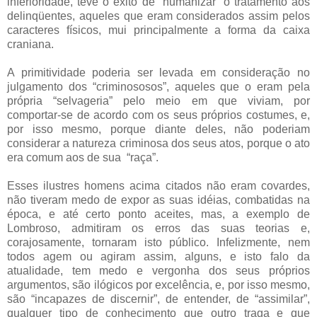
inferioridade, teve o êxito de “humanizar” o tratamento aos
delinqüentes, aqueles que eram considerados assim pelos
caracteres físicos, mui principalmente a forma da caixa
craniana.
A primitividade poderia ser levada em consideração no
julgamento dos “criminososos”, aqueles que o eram pela
própria “selvageria” pelo meio em que viviam, por
comportar-se de acordo com os seus próprios costumes, e,
por isso mesmo, porque diante deles, não poderiam
considerar a natureza criminosa dos seus atos, porque o ato
era comum aos de sua “raça”.
Esses ilustres homens acima citados não eram covardes,
não tiveram medo de expor as suas idéias, combatidas na
época, e até certo ponto aceites, mas, a exemplo de
Lombroso, admitiram os erros das suas teorias e,
corajosamente, tornaram isto público. Infelizmente, nem
todos agem ou agiram assim, alguns, e isto falo da
atualidade, tem medo e vergonha dos seus próprios
argumentos, são ilógicos por excelência, e, por isso mesmo,
são “incapazes de discernir”, de entender, de “assimilar”,
qualquer tipo de conhecimento que outro traga e que