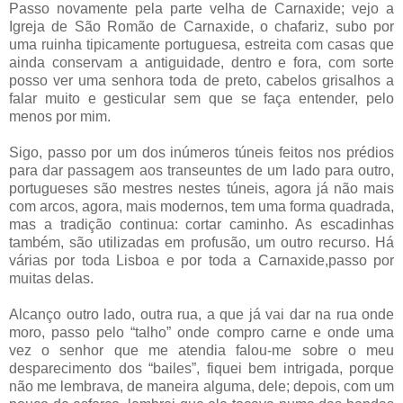
Passo novamente pela parte velha de Carnaxide; vejo a
Igreja de São Romão de Carnaxide, o chafariz, subo por
uma ruinha tipicamente portuguesa, estreita com casas que
ainda conservam a antiguidade, dentro e fora, com sorte
posso ver uma senhora toda de preto, cabelos grisalhos a
falar muito e gesticular sem que se faça entender, pelo
menos por mim.
Sigo, passo por um dos inúmeros túneis feitos nos prédios
para dar passagem aos transeuntes de um lado para outro,
portugueses são mestres nestes túneis, agora já não mais
com arcos, agora, mais modernos, tem uma forma quadrada,
mas a tradição continua: cortar caminho. As escadinhas
também, são utilizadas em profusão, um outro recurso. Há
várias por toda Lisboa e por toda a Carnaxide,passo por
muitas delas.
Alcanço outro lado, outra rua, a que já vai dar na rua onde
moro, passo pelo “talho” onde compro carne e onde uma
vez o senhor que me atendia falou-me sobre o meu
desparecimento dos “bailes”, fiquei bem intrigada, porque
não me lembrava, de maneira alguma, dele; depois, com um