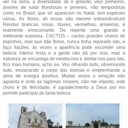
ver na serra, a diversidade ali é gritante; vejo pinheiros,
árvores de natal frondosas e perenes, não temporárias
como no Brasil, que só aparecem no Natal, tem espécies
várias. As flores, ah essas são mesmo extraordinárias!
Rendas brancas, rosas, lilases, vermelhas, amarelas, é
realmente emocionante. De repente uma grande e
inebriante surpresa. CACTOS – cactos grandes cheios de
espinhos, mas que dão flores, nunca tinha reparado isto, e
faço ilações, às vezes a aparência pode esconder uma
beleza interior linda e a gente não dá por isso, mas a
natureza se encarrega de mostra-nos e alertar-nos para isto,
fico mais humana, acho eu. Vou olhando tudo, observando
tudo, esvaziando o corpo das toxinas e emprenhando a
alma de energia positiva. Muitas vezes a emoção não
agüenta e sinto as lágrimas rolarem, não me importo, este
choro é de felicidade, é agradecimento a Deus por mo
permitir participar de tanta beleza