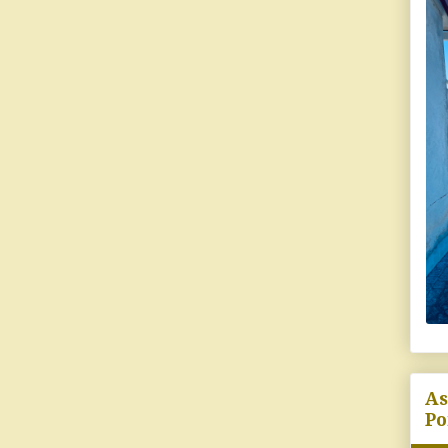
As
Po