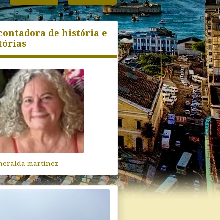
contadora de história e
tórias
meralda martinez