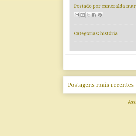
Postado por
esmeralda mar
Categorias:
história
Postagens mais recentes
Ass