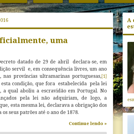
A 
2016
es
ificialmente, uma
ecreto datado de 29 de abril declara-se, em
dição servil e, em consequência livres, um ano
, nas províncias ultramarinas portuguesas,
[1]
esta condição, que fora estabelecida pela lei
, a qual aboliu a escravidão em Portugal. No
ançados
pela lei não adquiriam, de logo, a
es
que, esta mesma lei, declarava a obrigação dos
 os seus patrões até o ano de 1878.
Continue lendo »