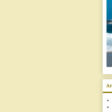
Ar
►
►