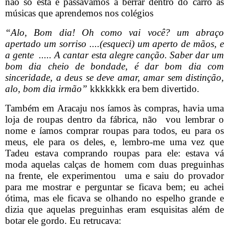
não só esta e passávamos a berrar dentro do carro as
músicas que aprendemos nos colégios
“Alo, Bom dia! Oh como vai você? um abraço
apertado um sorriso ....(esqueci) um aperto de mãos, e
a gente
..... A cantar esta alegre canção. Saber dar um
bom dia cheio de bondade, é dar bom dia com
sinceridade, a deus se deve amar, amar sem distinção,
alo, bom dia irmão”
kkkkkkk era bem divertido.
Também em Aracaju nos íamos às compras, havia uma
loja de roupas dentro da fábrica, não
vou lembrar o
nome e íamos comprar roupas para todos, eu para os
meus, ele para os deles, e, lembro-me uma vez que
Tadeu estava comprando roupas para ele: estava vá
moda aquelas calças de homem com duas preguinhas
na frente, ele experimentou
uma e saiu do provador
para me mostrar e perguntar se ficava bem; eu achei
ótima, mas ele ficava se olhando no espelho grande e
dizia que aquelas preguinhas eram esquisitas além de
botar ele gordo. Eu retrucava: