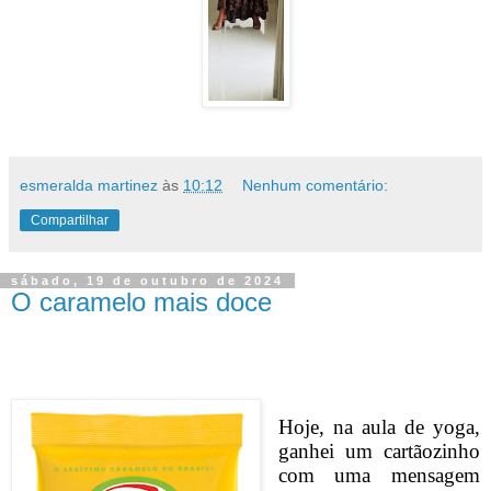
esmeralda martinez
às
10:12
Nenhum comentário:
Compartilhar
sábado, 19 de outubro de 2024
O caramelo mais doce
Hoje, na aula de yoga,
ganhei um cartãozinho
com u
ma mensagem