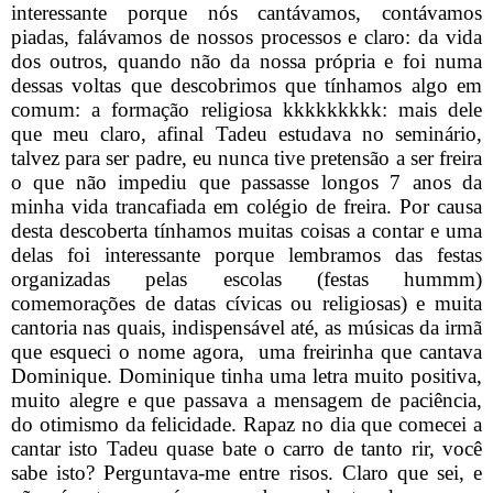
interessante porque nós cantávamos, contávamos
piadas, falávamos de nossos processos e claro: da vida
dos outros, quando não da nossa própria e foi numa
dessas voltas que descobrimos que tínhamos algo em
comum: a formação religiosa kkkkkkkkk: mais dele
que meu claro, afinal Tadeu estudava no seminário,
talvez para ser padre, eu nunca tive pretensão a ser freira
o que não impediu que passasse longos 7 anos da
minha vida trancafiada em colégio de freira. Por causa
desta descoberta tínhamos muitas coisas a contar e uma
delas foi interessante porque lembramos das festas
organizadas pelas escolas (festas hummm)
comemorações de datas cívicas ou religiosas) e muita
cantoria nas quais, indispensável até, as músicas da irmã
que esqueci o nome agora,
uma freirinha que cantava
Dominique. Dominique tinha uma letra muito positiva,
muito alegre e que passava a mensagem de paciência,
do otimismo da felicidade. Rapaz no dia que comecei a
cantar isto Tadeu quase bate o carro de tanto rir, você
sabe isto? Perguntava-me entre risos. Claro que sei, e