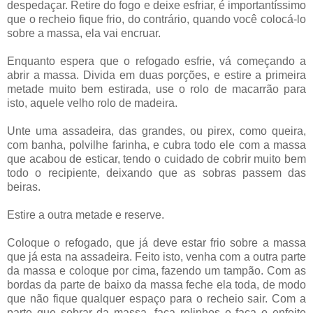
despedaçar. Retire do fogo e deixe esfriar, é importantíssimo
que o recheio fique frio, do contrário, quando você colocá-lo
sobre a massa, ela vai encruar.
Enquanto espera que o refogado esfrie, vá começando a
abrir a massa. Divida em duas porções, e estire a primeira
metade muito bem estirada, use o rolo de macarrão para
isto, aquele velho rolo de madeira.
Unte uma assadeira, das grandes, ou pirex, como queira,
com banha, polvilhe farinha, e cubra todo ele com a massa
que acabou de esticar, tendo o cuidado de cobrir muito bem
todo o recipiente, deixando que as sobras passem das
beiras.
Estire a outra metade e reserve.
Coloque o refogado, que já deve estar frio sobre a massa
que já esta na assadeira. Feito isto, venha com a outra parte
da massa e coloque por cima, fazendo um tampão. Com as
bordas da parte de baixo da massa feche ela toda, de modo
que não fique qualquer espaço para o recheio sair. Com a
parte que sobrar da massa, faça rolinhos e faça o enfeite