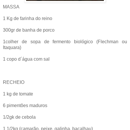
MASSA
1 Kg de farinha do reino
300gr de banha de porco
1colher de sopa de fermento biológico (Flechman ou
Itaquara)
1 copo d´água com sal
RECHEIO
1 kg de tomate
6 pimentões maduros
1/2gk de cebola
1 1/2kg (camarão, peixe, galinha, bacalhau)