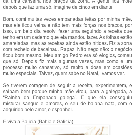
dá uma canseira nos braços da zorra. A gente fica mole
depois que faz uma só, imagine de cinco em diante.
Bom, comi muitas vezes empanadas feitas por minha mãe,
mas ele ficou velha e não tem mais forças nos braços, por
isso, um belo dia resolvi fazer uma seguindo a receita que
tenho em um caderno que ela mandou fazer. As folhas estão
amareladas, mas as receitas ainda estão nítidas. Fiz a zorra
com recheio de bacalhau. Rapaz! Não nego não: o negócio
ficou bom mesmo. Meu amigo Pedro era só elogios, comeu
que só. Depois fiz mais algumas vezes, mas como é um
processo muito cansativo, só repito a dose em ocasiões
muito especiais. Talvez, quem sabe no Natal, vamos ver.
Se tiverem coragem de seguir a receita, experimentem, e
saibam bem porque minha mãe virou, para a galegada, a
“Rainha da Empanada galega”. É que ela conseguiu
misturar sangue e amores, o seu de baiana nata, com o
adquirido pelo amor, o espanhol.
E viva a Balicia (Bahia e Galicia)