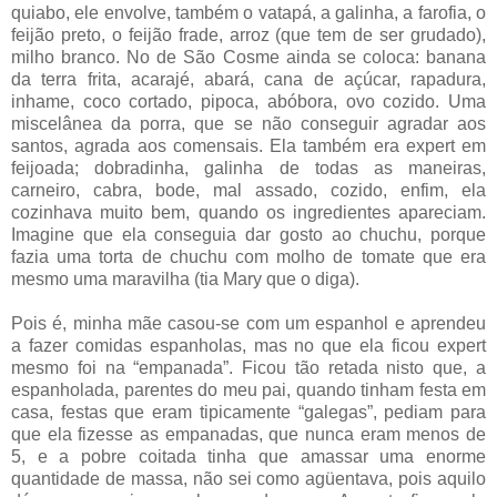
quiabo, ele envolve, também o vatapá, a galinha, a farofia, o
feijão preto, o feijão frade, arroz (que tem de ser grudado),
milho branco. No de São Cosme ainda se coloca: banana
da terra frita, acarajé, abará, cana de açúcar, rapadura,
inhame, coco cortado, pipoca, abóbora, ovo cozido. Uma
miscelânea da porra, que se não conseguir agradar aos
santos, agrada aos comensais. Ela também era expert em
feijoada; dobradinha, galinha de todas as maneiras,
carneiro, cabra, bode, mal assado, cozido, enfim, ela
cozinhava muito bem, quando os ingredientes apareciam.
Imagine que ela conseguia dar gosto ao chuchu, porque
fazia uma torta de chuchu com molho de tomate que era
mesmo uma maravilha (tia Mary que o diga).
Pois é, minha mãe casou-se com um espanhol e aprendeu
a fazer comidas espanholas, mas no que ela ficou expert
mesmo foi na “empanada”. Ficou tão retada nisto que, a
espanholada, parentes do meu pai, quando tinham festa em
casa, festas que eram tipicamente “galegas”, pediam para
que ela fizesse as empanadas, que nunca eram menos de
5, e a pobre coitada tinha que amassar uma enorme
quantidade de massa, não sei como agüentava, pois aquilo