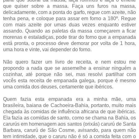
que quiser sobre a massa. Faça uns furos na massa,
delicadamente, com a ponta do garfo, regue com azeite, não
tenha pena, e coloque para assar em forno a 180º. Regue
com mais azeite por umas duas vezes enquanto estiver
assando. Quando as paletas da massa começarem a ficar
morenas e estaladiças, pode tirar do forno que a empanada
está pronta, o processo deve demorar por volta de 1 hora,
uma hora e vinte, vai depender do forno.
Não quero fazer um livro de receita, e nem estou me
propondo a nada que se assemelhe a ensinar ninguém a
cozinhar, até porque não sei, mas resolvi partilhar com
vocês esta receita de empanada galega, porque é mesmo
uma comida dos deuses, certamente que ibéricos.
Quem fazia esta empanada era a minha mãe, uma
brasileira, baiana de Cachoeira-Bahia, portanto, muito mais
chegada às comidas de influência africana de que ibéricas.
Ela fazia as comidas de santo, como se chama na Bahia, os
carurús em homenagem aos santos (orixás) carurú de Santa
Barbara, carurú de São Cosme, avisando, para quem não
tem intimidade, que o caruru não é só a comida feita com o