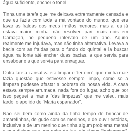
água suficiente, encher o tonel.
Tinha uma tarefa que me deixava extremamente cansada e
que eu fazia com toda a má vontade do mundo, que era
lavar as fraldas dos meus irmãos menores, mas aí eu já
estava maior; minha mãe resolveu parir mais dois em
Camaçari, no pequeno intervalo de um ano. Aquilo
realmente me injuriava, mas não tinha alternativa. Levava a
bacia com as fraldas para o fundo do quintal e ia buscar
água na fonte até encher duas bacias, a que servia para
ensaboar e a que servia para enxaguar.
Outra tarefa cansativa era limpar o “terreiro”, que minha mãe
fazia questão que estivesse sempre limpo, como se a
limpeza pudesse afastar a pobreza da nossa vida. A casa
estava sempre arrumada, nada fora do lugar, acho que por
isso peguei a mania “das limpezas” que me valeu, mais
tarde, o apelido de “Maria espanador”.
Não sei bem como ainda da tinha tempo de brincar de
amarelinhas, de gude com os meninos, e de ouvir estórias,
inclusive a de um menino que tinha algum problema mental