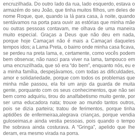
encruzilhada. Do outro lado da rua, lado esquerdo, estava o
armazém do seu João, que tinha muitos filhos, um deles de
nome Roque, que, quando ia lá para casa, à noite, quando
sentávamos na porta para ouvir as estórias que minha mãe
ou outras pessoas contavam, me olhava de uma maneira
muito especial. Graças a Deus que não deu em nada,
porque hoje Camaçari não é mais a Camaçari daqueles
tempos idos; a Lama Preta, o bairro onde minha casa ficava,
se perdeu na preta lama, e, certamente, como vocês podem
bem observar, não nasci para viver na lama, tampouco em
uma encruzilhada, que só era “do bem”, enquanto nós, eu e
a minha família, despejávamos, com todas as dificuldades,
amor e solidariedade, porque com todos os problemas que
minha mãe passou, ela foi um anjo da guarda de muita
gente, porquanto com os seus conhecimentos, que não sei
bem como adquiriu, tirou do analfabetismo muito gente, por
ser uma educadora nata; trouxe ao mundo tantos outros,
pois se dizia parteira; tratou de ferimentos, porque tinha
aptidões de enfermeiraa,alegrava crianças, porque vendia
guloseimas,e ainda vestia pessoas, pois quando o tempo
lhe sobrava ainda costurava. A “Gringa”, apelido que lhe
deram, era mesmo virada na porra.