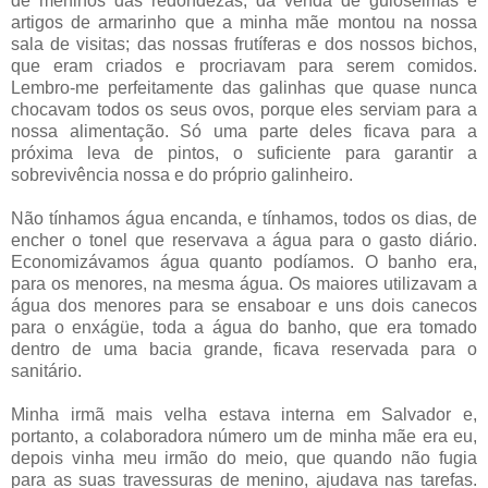
de meninos das redondezas; da venda de guloseimas e
artigos de armarinho que a minha mãe montou na nossa
sala de visitas; das nossas frutíferas e dos nossos bichos,
que eram criados e procriavam para serem comidos.
Lembro-me perfeitamente das galinhas que quase nunca
chocavam todos os seus ovos, porque eles serviam para a
nossa alimentação. Só uma parte deles ficava para a
próxima leva de pintos, o suficiente para garantir a
sobrevivência nossa e do próprio galinheiro.
Não tínhamos água encanda, e tínhamos, todos os dias, de
encher o tonel que reservava a água para o gasto diário.
Economizávamos água quanto podíamos. O banho era,
para os menores, na mesma água. Os maiores utilizavam a
água dos menores para se ensaboar e uns dois canecos
para o enxágüe, toda a água do banho, que era tomado
dentro de uma bacia grande, ficava reservada para o
sanitário.
Minha irmã mais velha estava interna em Salvador e,
portanto, a colaboradora número um de minha mãe era eu,
depois vinha meu irmão do meio, que quando não fugia
para as suas travessuras de menino, ajudava nas tarefas.