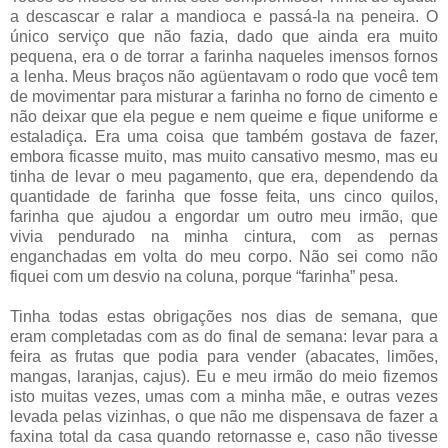
a descascar e ralar a mandioca e passá-la na peneira. O
único serviço que não fazia, dado que ainda era muito
pequena, era o de torrar a farinha naqueles imensos fornos
a lenha. Meus braços não agüentavam o rodo que você tem
de movimentar para misturar a farinha no forno de cimento e
não deixar que ela pegue e nem queime e fique uniforme e
estaladiça. Era uma coisa que também gostava de fazer,
embora ficasse muito, mas muito cansativo mesmo, mas eu
tinha de levar o meu pagamento, que era, dependendo da
quantidade de farinha que fosse feita, uns cinco quilos,
farinha que ajudou a engordar um outro meu irmão, que
vivia pendurado na minha cintura, com as pernas
enganchadas em volta do meu corpo. Não sei como não
fiquei com um desvio na coluna, porque “farinha” pesa.
Tinha todas estas obrigações nos dias de semana, que
eram completadas com as do final de semana: levar para a
feira as frutas que podia para vender (abacates, limões,
mangas, laranjas, cajus). Eu e meu irmão do meio fizemos
isto muitas vezes, umas com a minha mãe, e outras vezes
levada pelas vizinhas, o que não me dispensava de fazer a
faxina total da casa quando retornasse e, caso não tivesse