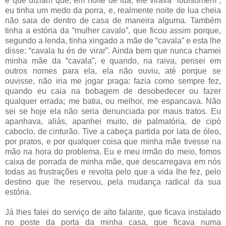
e que diziam que, em noite de lua, ele virava “lobisomem”,
eu tinha um medo da porra, e, realmente noite de lua cheia
não saia de dentro de casa de maneira alguma. Também
tinha a estória da “mulher cavalo”, que ficou assim porque,
segundo a lenda, tinha xingado a mãe de “cavala” e esta lhe
disse: “cavala tu és de virar”. Ainda bem que nunca chamei
minha mãe da “cavala”, e quando, na raiva, pensei em
outros nomes para ela, ela não ouviu, até porque se
ouvisse, não iria me jogar praga: fazia como sempre fez,
quando eu caia na bobagem de desobedecer ou fazer
qualquer errada; me batia, ou melhor, me espancava. Não
sei se hoje ela não seria denunciada por maus tratos. Eu
apanhava, aliás, apanhei muito, de palmatória, de cipó
caboclo, de cinturão. Tive a cabeça partida por lata de óleo,
por pratos, e por qualquer coisa que minha mãe tivesse na
mão na hora do problema. Eu e meu irmão do meio, fomos
caixa de porrada de minha mãe, que descarregava em nós
todas as frustrações e revolta pelo que a vida lhe fez, pelo
destino que lhe reservou, pela mudança radical da sua
estória.
Já lhes falei do serviço de alto falante, que ficava instalado
no poste da porta da minha casa, que ficava numa