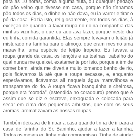
para as 10 horas, comia alguma fruta, ou qualquer pedaço
de pão velho que tivesse em casa, porque não tínhamos
pão todos os dias, o dinheiro não dava, eu ia varrer e tirar o
pó da casa. Fazia isto, religiosamente, em todos os dias, à
exceção de quando ia lavar roupa no rio na companhia das
minhas vizinhas, o que eu adorava fazer, porque neste dia
eu tinha comida garantida. Elas sempre levavam o feijão já
misturado na farinha para o almoço, que eram mesmo uma
maravilha, uma espécie de feijão tropeiro. Eu lavava a
roupa grande da casa, os lençóis e as toalhas, trabalho do
qual nunca me queixei, exatamente por isto, porque além de
comer bem, ainda me divertia muito tomando banho de rio,
pois ficávamos lá até que a roupa secasse, e, enquanto
esperávamos, ficávamos ali naquela água maravilhosa e
transparente do rio. A roupa ficava branquinha e cheirosa,
porque era “corada”, (estendida no coradouro) penso que é
assim que se diz e escreve, enxaguada e colocada para
secar em cima dos pequenos arbustos, que com os seus
aromas, aromatizavam as nossas roupas.
Também deixava de limpar a casa quando tinha de ir para a
casa de farinha do Sr. Baninho, ajudar a fazer a farinha.
Todos os meses eu tinha este compromisso. Tinha de ajudar