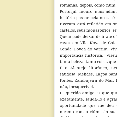
romanas, depois, como num p
Portugal mouro, mais adiant
história passar pela nossa f
tiveram está refletido em s
castelos, seus monastérios, se
Quem pode deixar de ir até o
caves em Vila Nova de Gaia
Conde, Póvoa do Varzim. Vi
importância histórica. Vise
tanta beleza, tanta coisa, qu
E o Alentejo litorâneo, n
saudosa: Melides, Lagoa San
Fontes, Zambujeira do Mar, P
não, inesquecível.
É querido amigo. O que que
exatamente, saudá-lo e agra
oportunidade que me deu 
mesmo com o ciúme da sua 