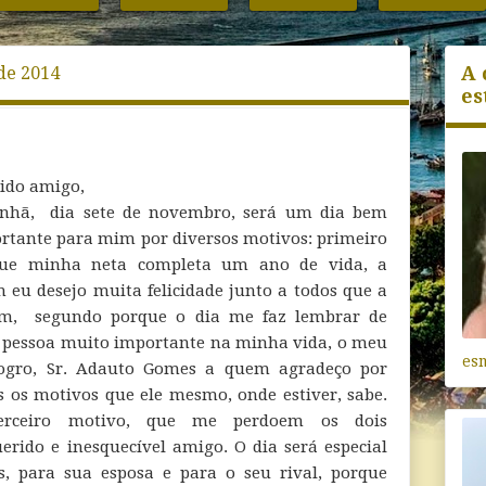
A 
de 2014
es
ido amigo,
hã, dia sete de novembro, será um dia bem
rtante para mim por diversos motivos: primeiro
ue minha neta completa um ano de vida, a
 eu desejo muita felicidade junto a todos que a
, segundo porque o dia me faz lembrar de
pessoa muito importante na minha vida, o meu
es
ogro, Sr. Adauto Gomes a quem agradeço por
s os motivos que ele mesmo, onde estiver, sabe.
erceiro motivo, que me perdoem os dois
erido e inesquecível amigo. O dia será especial
s, para sua esposa e para o seu rival, porque