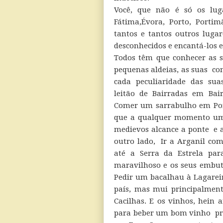
Você, que não é só os luga
Fátima,Évora, Porto, Porti
tantos e tantos outros luga
desconhecidos e encantá-los 
Todos têm que conhecer as s
pequenas aldeias, as suas co
cada peculiaridade das su
leitão de Bairradas em Bai
Comer um sarrabulho em Pon
que a qualquer momento um
medievos alcance a ponte e 
outro lado, Ir a Arganil com
até a Serra da Estrela par
maravilhoso e os seus embuti
Pedir um bacalhau à Lagarei
país, mas mui principalment
Cacilhas. E os vinhos, hein 
para beber um bom vinho pro