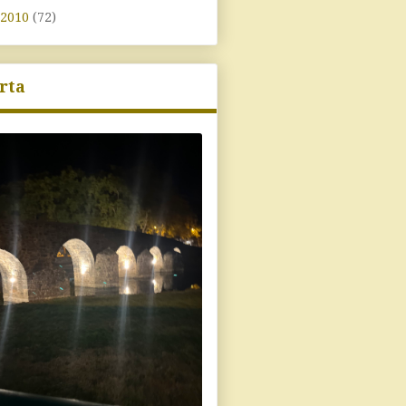
2010
(72)
rta