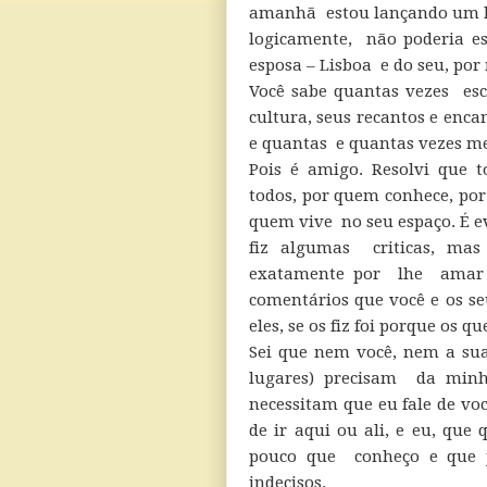
amanhã estou lançando um l
logicamente, não poderia e
esposa – Lisboa e do seu, por 
Você sabe quantas vezes esc
cultura, seus recantos e enca
e quantas e quantas vezes me 
Pois é amigo. Resolvi que t
todos, por quem conhece, po
quem vive no seu espaço. É e
fiz algumas criticas, mas
exatamente por lhe amar ta
comentários que você e os se
eles, se os fiz foi porque os q
Sei que nem você, nem a sua 
lugares) precisam da minh
necessitam que eu fale de vo
de ir aqui ou ali, e eu, que
pouco que conheço e que j
indecisos.