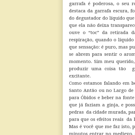
garrafa é poderosa, o seu r
destaca da garrafa escura, f
do degustador do líquido que
que ela não deixa transpare
ouve o “toc” da retirada 
respiração, quando o líquid
que sensação: é puro, mas pu
se abrem para sentir o aro
momento. Sim meu querido,
produzir uma coisa tão gos
excitante.
Como estamos falando em beb
Santo Antão ou no Largo de 
para Óbidos e beber na fonte
que já faziam a ginja, e pos
pedras da cidade murada, pa
para que os efeitos reais da
Mas é você que me faz isto,
minutos entrar no medievo, 