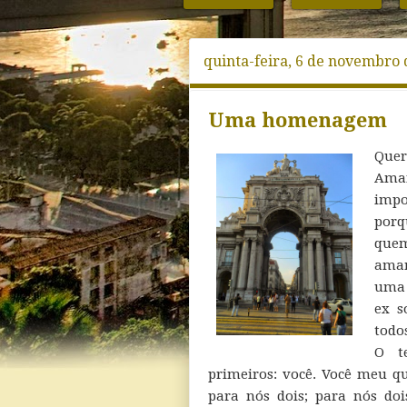
quinta-feira, 6 de novembro 
Uma homenagem
Quer
Aman
impo
porq
quem
amam
uma 
ex s
todo
O t
primeiros: você. Você meu qu
para nós dois; para nós doi