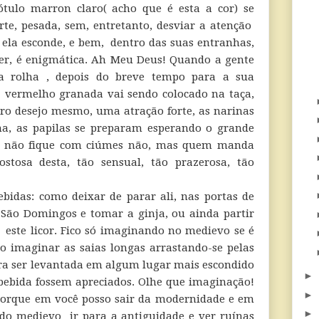
ótulo marron claro( acho que é esta a cor) se
orte, pesada, sem, entretanto, desviar a atenção
 ela esconde, e bem, dentro das suas entranhas,
cer, é enigmática. Ah Meu Deus! Quando a gente
da rolha , depois do breve tempo para a sua
o vermelho granada vai sendo colocado na taça,
ro desejo mesmo, uma atração forte, as narinas
ma, as papilas se preparam esperando o grande
 não fique com ciúmes não, mas quem manda
tosa desta, tão sensual, tão prazerosa, tão
idas: como deixar de parar ali, nas portas de
São Domingos e tomar a ginja, ou ainda partir
 este licor. Fico só imaginando no medievo se é
so imaginar as saias longas arrastando-se pelas
ra ser levantada em algum lugar mais escondido
►
 bebida fossem apreciados. Olhe que imaginação!
►
 porque em você posso sair da modernidade e em
►
do medievo ir para a antiguidade e ver ruínas