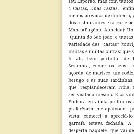
seu Esporão, mas com tantos
4 Castas, Duas Castas, enf
menos providos de dinheiro, 
dos restaurantes e tascas e 
Manca(Eugênio Almeida); Um
Quinta do São João, e tantas
variedade das “castas” (tour
muitas e muitas outras) que 
Ir ali, bem pertinho de 
Sesimbra, comer os seus f
açorda de marisco, um rodiz
besugo e as suas sardinhas.
que resplandeceram Tróia, 
ser visitada mesmo. E os vin
Embora eu ainda prefira os 
preferência; me apaixonei p
vista: comecei a apreciá
garrafa estava fechada. 
desperta naquele que vai d