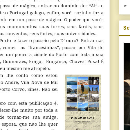
►
asse de mágica, entrar no domínio dos “Al”- o
e o Portugal galego, enfim, você sozinho faz a
rente em um passe de mágica. O poder que vocês
eus monumentos: suas torres, seus faróis, seus
Se
us conventos, seus fortes, suas universidades.
 Porto e fazer o passeio pelo D´ouro? Entrar nas
, comer as “francesinhas”, passar por Vila do
ver um pouco a cidade do Porto com toda a sua
u, Guimarães, Braga, Bragança, Chaves. Pôxa! É
e eu mesmo me atropelo.
em lhe conto como estou
to Andre, Vila Nova de Mil
orto Corvo, Sines. Não sei
ro com esta publicação é,
decer-lhe muito por toda a
de tornar-me sua amiga,
esposa, que não lhe quer