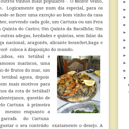
 outros vinhos mais populares - O Monte Velho,
►
im. Logicamente que num dia especial, para os
►
pode-se fazer uma exceção ao bom vinho da casa
►
beber, sorvendo cada gole, um Cartuxa ou um Pera
►
 Quinta do Castro; Um Quinta da Bacalhôa; Um
►
 outras adegas, herdades e quintas, sem falar da
►
iga nacional, aragonês, alicante bouschet,baga e
►
você coloca à disposição do mundo.
►
Lisboa, em Setúbal e
►
amosos mariscos, uma
io de frutos do mar, um
►
 Setúbal agora, depois
▼
tem mais motivos para
hos da rota de Setúbal?
alentejanos, questão de
elo Cartuxa à primeira
-lo mesmo enquanto a
A garrafa do Cartuxa
egustar o seu conteúdo exatamente o desejo. A