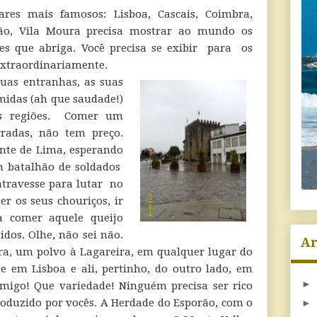
res mais famosos: Lisboa, Cascais, Coimbra,
mão, Vila Moura precisa mostrar ao mundo os
res que abriga. Você precisa se exibir para os
extraordinariamente.
uas entranhas, as suas
midas (ah que saudade!)
as regiões. Comer um
rradas, não tem preço.
te de Lima, esperando
 batalhão de soldados
atravesse para lutar no
er os seus chouriços, ir
a comer aquele queijo
dos. Olhe, não sei não.
Ar
ra, um polvo à Lagareira, em qualquer lugar do
e em Lisboa e ali, pertinho, do outro lado, em
►
amigo! Que variedade! Ninguém precisa ser rico
duzido por vocês. A Herdade do Esporão, com o
►