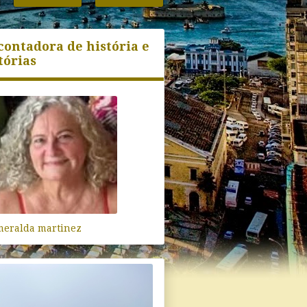
contadora de história e
tórias
meralda martinez