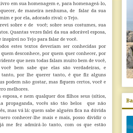
ivro em sua homenagem e, para homenageá-lo,
squecer, de maneira nenhuma, de falar da sua
mim e por ela, adorado rival: o Tejo.
revi sobre e de você; sobre seus costumes, sua
ntos. Quantas vezes falei da sua adorável esposa,
inspirei no Tejo para falar de você.
odos estes textos deveriam ser conhecidas por
r quem desconhece, por quem quer conhecer, por
vidente que nem todas falam muito bem de você,
 você bem sabe que elas são verdadeiras, e
nto, por lhe querer tanto, é que fiz alguns
us podem não gostar, mas fiquem certos, você e
uero melhores.
esposa, e nem qualquer dos filhos seus (sítios,
Ba
a propaganda, vocês são tão belos que não
cês, mas vá lá: quem sabe alguém fica na dúvida
 quero conhecer-lhe mais e mais, posso dividir o
á me fez admirá-lo tanto, com os que estão