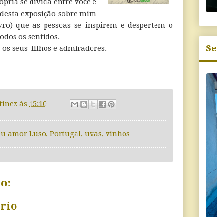
ópria se divida entre você e
s desta exposição sobre mim
ivro) que as pessoas se inspirem e despertem o
odos os sentidos.
Se
os os seus filhos e admiradores.
tinez
às
15:10
u amor Luso
,
Portugal
,
uvas
,
vinhos
o:
rio