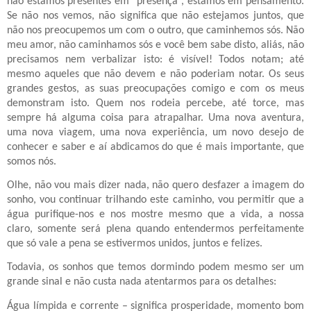
não estamos presentes em “presença”, estamos em pensamento.
Se não nos vemos, não significa que não estejamos juntos, que
não nos preocupemos um com o outro, que caminhemos sós. Não
meu amor, não caminhamos sós e você bem sabe disto, aliás, não
precisamos nem verbalizar isto: é visível! Todos notam; até
mesmo aqueles que não devem e não poderiam notar. Os seus
grandes gestos, as suas preocupações comigo e com os meus
demonstram isto. Quem nos rodeia percebe, até torce, mas
sempre há alguma coisa para atrapalhar. Uma nova aventura,
uma nova viagem, uma nova experiência, um novo desejo de
conhecer e saber e aí abdicamos do que é mais importante, que
somos nós.
Olhe, não vou mais dizer nada, não quero desfazer a imagem do
sonho, vou continuar trilhando este caminho, vou permitir que a
água purifique-nos e nos mostre mesmo que a vida, a nossa
claro, somente será plena quando entendermos perfeitamente
que só vale a pena se estivermos unidos, juntos e felizes.
Todavia, os sonhos que temos dormindo podem mesmo ser um
grande sinal e não custa nada atentarmos para os detalhes:
Água límpida e corrente – significa prosperidade, momento bom