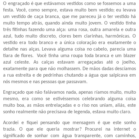
O engraçado é que estávamos vestidos como se fossemos a uma
festa. Você, como sempre, estava muito bem vestido; eu levava
um vestido de caça branca, que me pareceu já o ter vestido há
muito tempo atrás, quando ainda muito jovem. O vestido tinha
três fitinhas fazendo uma alça: uma rosa, outra amarela e outra
azul, tudo muito discreto, clores bem clarinhas, harmônicas. O
vestido era todo branco e a única coloração era exatamente o
detalhe nas alças. Levava alguma coisa no cabelo, parecia uma
tiara de flores.
Você tinha uma roupa toda branca e um blazer
azul celeste. As calças estavam arregaçadas até o joelho,
exatamente para que não molhassem. De mãos dadas descíamos
a rua estreita e de pedrinhas chutando a água que salpicava em
nós mesmos e nas pessoas que passavam.
Engraçado que não falávamos nada, apenas ríamos muito, muito
mesmo, era como se estivéssemos celebrando alguma coisa
muito boa, as mãos entrelaçadas e o riso nos uniam, aliás, este
sonho realmente não precisava de legenda, estava muito claro.
Acordei e fiquei pensando que mensagem é que este sonho
trazia. O que ele queria mostrar? Procurei na internet o
significado de sonhar com água transparente, com caminhos,