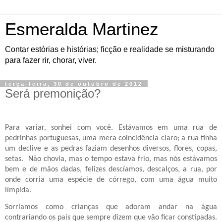
Esmeralda Martinez
Contar estórias e histórias; ficção e realidade se misturando
para fazer rir, chorar, viver.
terça-feira, 30 de outubro de 2012
Será premonição?
Para variar, sonhei com você. Estávamos em uma rua de
pedrinhas portuguesas, uma mera coincidência claro; a rua tinha
um declive e as pedras faziam desenhos diversos, flores, copas,
setas.
Não chovia, mas o tempo estava frio, mas nós estávamos
bem e de mãos dadas, felizes descíamos, descalços, a rua, por
onde corria uma espécie de córrego, com uma água muito
límpida.
Sorríamos como crianças que adoram andar na água
contrariando os pais que sempre dizem que vão ficar constipadas.