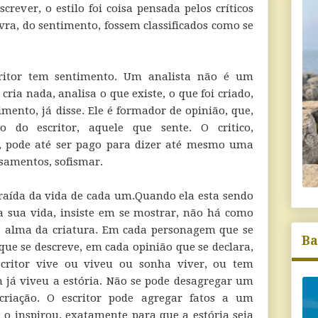
crever, o estilo foi coisa pensada pelos críticos
vra, do sentimento, fossem classificados como se
scritor tem sentimento. Um analista não é um
 cria nada, analisa o que existe, o que foi criado,
mento, já disse. Ele é formador de opinião, que,
lho do escritor, aquele que sente. O critico,
, pode até ser pago para dizer até mesmo uma
nsamentos, sofismar.
traída da vida de cada um.Quando ela esta sendo
a sua vida, insiste em se mostrar, não há como
a alma da criatura. Em cada personagem que se
Ba
que se descreve, em cada opinião que se declara,
critor vive ou viveu ou sonha viver, ou tem
já viveu a estória. Não se pode desagregar um
criação. O escritor pode agregar fatos a um
 o inspirou, exatamente para que a estória seja