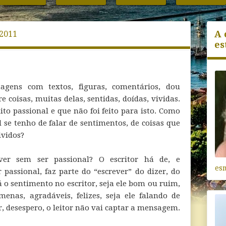
A 
 2011
es
tagens com textos, figuras, comentários, dou
e coisas, muitas delas, sentidas, doídas, vividas.
to passional e que não foi feito para isto. Como
l se tenho de falar de sentimentos, de coisas que
vidos?
ver sem ser passional? O escritor há de, e
es
 passional, faz parte do “escrever” do dizer, do
á o sentimento no escritor, seja ele bom ou ruim,
menas, agradáveis, felizes, seja ele falando de
r, desespero, o leitor não vai captar a mensagem.