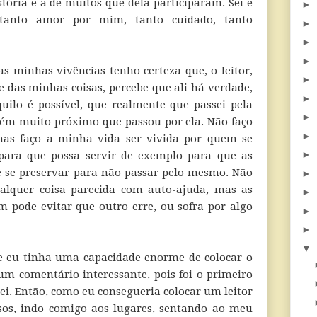
stória e a de muitos que dela participaram. Sei e
►
tanto amor por mim, tanto cuidado, tanto
►
►
►
 minhas vivências tenho certeza que, o leitor,
►
 das minhas coisas, percebe que ali há verdade,
►
quilo é possível, que realmente que passei pela
►
uém muito próximo que passou por ela. Não faço
►
mas faço a minha vida ser vivida por quem se
►
é para que possa servir de exemplo para que as
 se preservar para não passar pelo mesmo. Não
►
ualquer coisa parecida com auto-ajuda, mas as
►
m pode evitar que outro erre, ou sofra por algo
►
►
▼
e eu tinha uma capacidade enorme de colocar o
 um comentário interessante, pois foi o primeiro
ei. Então, como eu consegueria colocar um leitor
s, indo comigo aos lugares, sentando ao meu