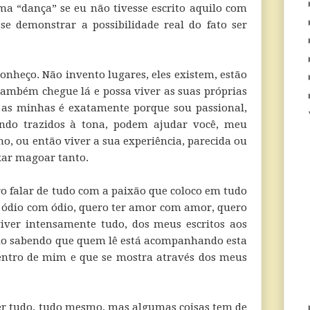
a “dança” se eu não tivesse escrito aquilo com
se demonstrar a possibilidade real do fato ser
conheço. Não invento lugares, eles existem, estão
ambém chegue lá e possa viver as suas próprias
o as minhas é exatamente porque sou passional,
ndo trazidos à tona, podem ajudar você, meu
mo, ou então viver a sua experiência, parecida ou
xar magoar tanto.
ro falar de tudo com a paixão que coloco em tudo
er ódio com ódio, quero ter amor com amor, quero
viver intensamente tudo, dos meus escritos aos
do sabendo que quem lê está acompanhando esta
entro de mim e que se mostra através dos meus
er tudo, tudo mesmo, mas algumas coisas tem de