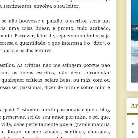
, sentimentos, envolva o seu leitor.
 se não houvesse a paixão, o escritor seria um
a uma coisa linear, e pronto, tudo acabado,
nto. Escrever, falar de, seja em uma linha, seja
ressa a quantidade, o que interessa é o “dito”, o
prio e os dos leitores.
estilos. As criticas não me atingem porque não
 com os meus escritos, não devo incomodar
quaisquer críticas, sejam boas, ou más, com ou
osso ser passional, dizer de mim e sobre mim e
Ar
 “posts” estavam muito passionais e que o blog
e preservar, sei do seu amor por mim, e sei que,
►
 vida, sabe perfeitamente que a grande maioria
ém foram mesmo vividas, sentidas, choradas,
►