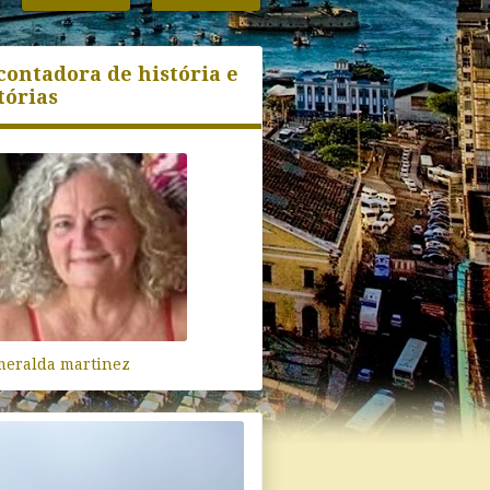
contadora de história e
tórias
meralda martinez