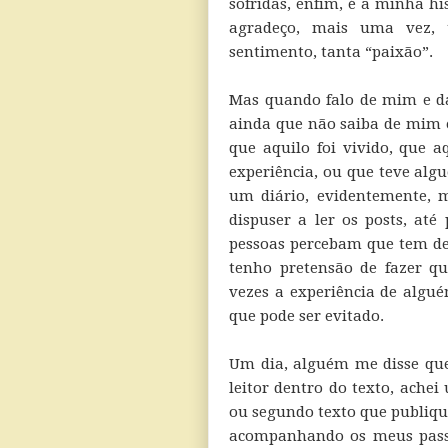
sofridas, enfim, é a minha hi
agradeço, mais uma vez, 
sentimento, tanta “paixão”.
Mas quando falo de mim e das
ainda que não saiba de mim e
que aquilo foi vivido, que a
experiência, ou que teve alg
um diário, evidentemente, 
dispuser a ler os posts, at
pessoas percebam que tem de
tenho pretensão de fazer q
vezes a experiência de algué
que pode ser evitado.
Um dia, alguém me disse qu
leitor dentro do texto, achei
ou segundo texto que publiqu
acompanhando os meus passo