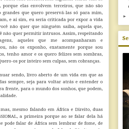
 porque elas envolvem terceiros, que não são
o grandes que quero preservá-las só para mim,
►
m, e aí sim, eu seria criticada por expor a vida
 você não quer que ninguém saiba, aquela que,
ê não quer permitir intrusos. Assim, respeitando
Se
nagens, aqueles que me acompanharam e
sou, não os exponho, exatamente porque sou
os, tenho amor e os quero felizes sem sombras,
Quero-os por inteiro sem culpas, sem cobranças.
inuar sendo, livro aberto de um vida em que as
s sempre, seja para voltar atrás e entender o
para frente, para o mundo dos sonhos, que podem,
alidade.
 mas, mesmo falando em África e Direito, duas
SSIONAL, a primeira porque ao se falar dela há
se pode falar de África sem lembrar de fome, de