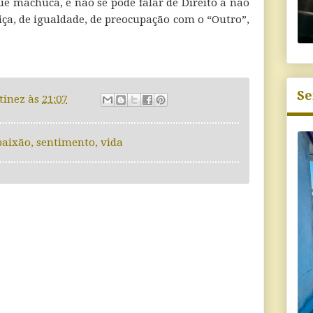
ue machuca, e não se pode falar de Direito a não
iça, de igualdade, de preocupação com o “Outro”,
Se
tinez
às
21:07
paixão
,
sentimento
,
vida