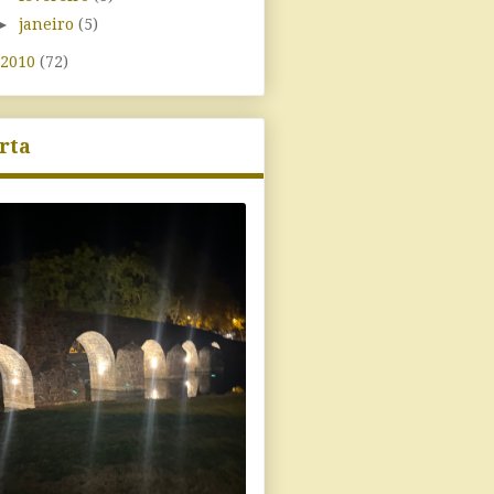
►
janeiro
(5)
2010
(72)
rta