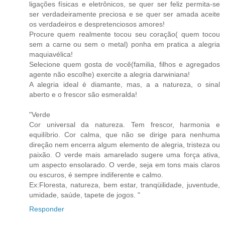
ligações físicas e eletrônicos, se quer ser feliz permita-se
ser verdadeiramente preciosa e se quer ser amada aceite
os verdadeiros e despretenciosos amores!
Procure quem realmente tocou seu coração( quem tocou
sem a carne ou sem o metal) ponha em pratica a alegria
maquiavélica!
Selecione quem gosta de você(familia, filhos e agregados
agente não escolhe) exercite a alegria darwiniana!
A alegria ideal é diamante, mas, a a natureza, o sinal
aberto e o frescor são esmeralda!
"Verde
Cor universal da natureza. Tem frescor, harmonia e
equilíbrio. Cor calma, que não se dirige para nenhuma
direção nem encerra algum elemento de alegria, tristeza ou
paixão. O verde mais amarelado sugere uma força ativa,
um aspecto ensolarado. O verde, seja em tons mais claros
ou escuros, é sempre indiferente e calmo.
Ex:Floresta, natureza, bem estar, tranqüilidade, juventude,
umidade, saúde, tapete de jogos. "
Responder