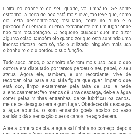
Entra no banheiro do seu quarto, vai limpá-lo. Se sente
estranha, a porta do box está mais leve, tão leve que, como
ela, está descontrolada; resultado, corre no trilho e o
puxador é quebrado, quebra exatamente em um lugar onde
não tem recuperação. O pequeno puxador quer lhe dizer
alguma coisa, também ele quer dizer que está sentindo uma
imensa tristeza, está só, não é utilizado, ninguém mais usa
o banheiro e ele perdeu a sua função.
Tudo seco, árido, o banheiro não tem mais uso, aquilo que
outrora era disputado por tantos perdeu o seu papel, o seu
status. Agora ele, também, é um recordante, vive de
recordar, olha para a solitária figura que quer limpar o que
está oco, limpo exatamente pela falta de uso, e pede
silenciosamente: “ao menos dê uma descarga, deixe a água
correr pelas minhas entranhas, deixe lubrificar os canos,
me deixe desaguar em algum lugar. Obedece: dá descarga,
a água abunda, o som entrando goela abaixo do vaso
sanitário dá a sensação que os canos lhe agradecem.
Abre a torneira da pia, a água sai fininha no começo, depois