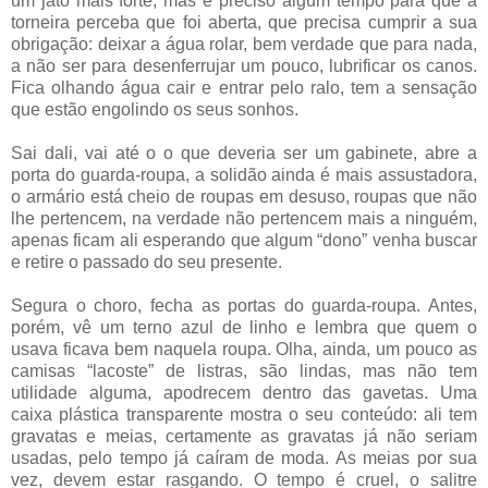
um jato mais forte, mas é preciso algum tempo para que a
torneira perceba que foi aberta, que precisa cumprir a sua
obrigação: deixar a água rolar, bem verdade que para nada,
a não ser para desenferrujar um pouco, lubrificar os canos.
Fica olhando água cair e entrar pelo ralo, tem a sensação
que estão engolindo os seus sonhos.
Sai dali, vai até o o que deveria ser um gabinete, abre a
porta do guarda-roupa, a solidão ainda é mais assustadora,
o armário está cheio de roupas em desuso, roupas que não
lhe pertencem, na verdade não pertencem mais a ninguém,
apenas ficam ali esperando que algum “dono” venha buscar
e retire o passado do seu presente.
Segura o choro, fecha as portas do guarda-roupa. Antes,
porém, vê um terno azul de linho e lembra que quem o
usava ficava bem naquela roupa. Olha, ainda, um pouco as
camisas “lacoste” de listras, são lindas, mas não tem
utilidade alguma, apodrecem dentro das gavetas. Uma
caixa plástica transparente mostra o seu conteúdo: ali tem
gravatas e meias, certamente as gravatas já não seriam
usadas, pelo tempo já caíram de moda. As meias por sua
vez, devem estar rasgando. O tempo é cruel, o salitre