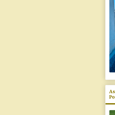
As
Po