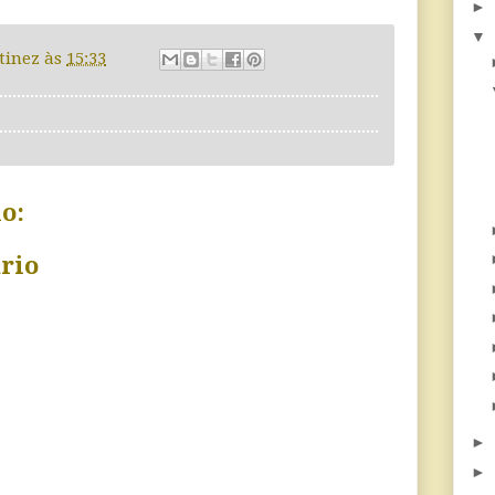
►
▼
tinez
às
15:33
o:
rio
►
►