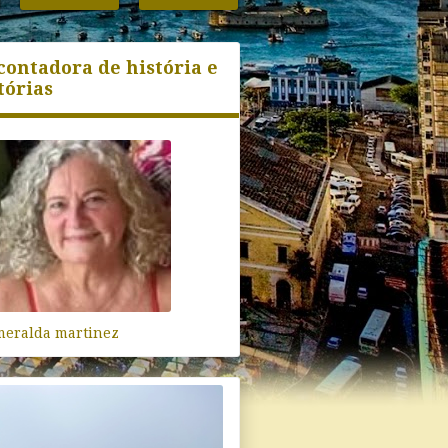
contadora de história e
tórias
meralda martinez