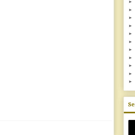
►
►
►
►
►
►
►
►
►
►
►
Se