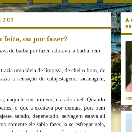
A 
e 2023
es
 feita, ou por fazer?
va de barba por fazer, adorava
a barba bem
zia uma ideia de limpeza, de cheiro bom, de
trazia a sensação de cafajestagem, sacanagem,
es
aquele seu homem, era adorável. Quando
 partes, o que a excitava por demais, pois bem
este, safado, degenerado, selvagem estava ali
mo somente ele sabia fazer, ia se esfregar nela,