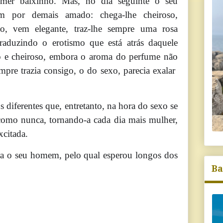
emer baixinho. Mas, no dia seguinte o seu
 por demais amado: chega-lhe cheiroso,
o, vem elegante, traz-lhe sempre uma rosa
raduzindo o erotismo que está atrás daquele
o e cheiroso, embora o aroma do perfume não
empre trazia consigo, o do sexo, parecia exalar
erentes que, entretanto, na hora do sexo se
 como nunca, tornando-a cada dia mais mulher,
xcitada.
 seu homem, pelo qual esperou longos dos
Ba