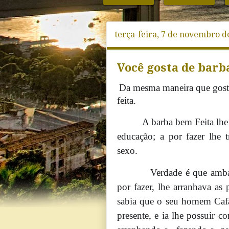
terça-feira, 7 de novembro d
Você gosta de barba
Da mesma maneira que gosta
feita.
A barba bem Feita lhe tra
educação; a por fazer lhe 
sexo.
Verdade é que ambas, n
por fazer, lhe arranhava as
sabia que o seu homem Cafaj
presente, e ia lhe possuir co