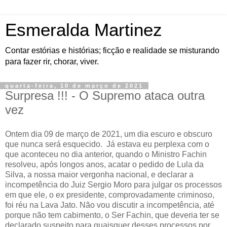
Esmeralda Martinez
Contar estórias e histórias; ficção e realidade se misturando
para fazer rir, chorar, viver.
quarta-feira, 10 de março de 2021
Surpresa !!! - O Supremo ataca outra
vez
Ontem dia 09 de março de 2021, um dia escuro e obscuro
que nunca será esquecido.
Já estava eu perplexa com o
que aconteceu no dia anterior, quando o Ministro Fachin
resolveu, após longos anos, acatar o pedido de Lula da
Silva, a nossa maior vergonha nacional, e declarar a
incompetência do Juiz Sergio Moro para julgar os processos
em que ele, o ex presidente, comprovadamente criminoso,
foi réu na Lava Jato. Não vou discutir a incompetência, até
porque não tem cabimento, o Ser Fachin, que deveria ter se
declarado suspeito para quaisquer desses processos por