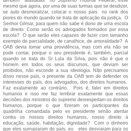
também
afastadas
no Supremo Tribunal Federal, esse
mesmo que agora, por uma de suas turmas que se desdizer,
se auto desmoralizar, colocar o nosso pais
no rank dos
piores do mundo quando se trata de aplicação da justiça.
O
Senhor Gilmar, para quem não sabe é dono de uma escola
de direito: Como serão os advogados formados por essa
escola?
O que serão eles capazes de fazer com tamanho
exemplo de parcialidade, de canalhice, de amoralidade?
A
OAB devia tomar uma providência, mas com ela não se
pode contar, porque o seu presidente é, também, parcial
quando se trata do Sr Lula da Silva; pois não é que o
homem em todos os seus discursos, que deviam ser
proibidos, não esconde a sua ideologia. Não precisamos
disso nesse país, o presente da OAB tem de defender os
interesses do país, dos advogados, dos direitos humanos.
Faz exatamente ao contrário.
Pois é, falei em direitos
humanos e isso me faz lembrar exatamente que essas
decisões dos ministros do supremo desrespeitam os direitos
humanos, porque o que fizeram os participantes da
quadrilha comandada pelo ex presidente senão atentar
contra os nossos direitos humanos, nosso direito à
educação, saúde, habitação, dignidade?
Com o dinheiro
que eles surrupiaram do país, eu
eles desviaram para os