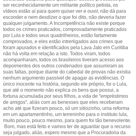
ser reconhecidamente um militante político petista, os
vídeos estão aí para quem quiser ver e ouvir, não dá para
esconder e nem desdizer o que foi dito, não deveria fazer
qualquer julgamento. A Incompetência não existe porque
todos os crimes praticados, comprovadamente praticados
por Lula e todos seus quadrilheiros, estão fartamente
comprovados, e eles estão intrerligados aos crimes que
foram apurados e identificados pela Lava Jato em Curitiba
não há volta em relação a isto. Todos viram, todos
acompanharam, todos os brasileiros tiveram acesso aos
depoimentos dos outros condenados que assumiram as
suas faltas, porque diante do cabedal de provas não existia
nenhum argumento passível de apagar as evidências. O
único inocente na história, segundo ele próprio, foi o Lula,
que até o momento não explica os bens que possui, a
fortuna acumulada por seus filhos, a vida de “empréstimos
de amigos”, aliás com as benesses que eles receberam
acho até que fizeram pouco, só um sitiozinho, uma reforma
em um apartamentinho, um terreninho para o instituto lula,
muito pouco, pouco mesmo, para quem foi tão benevolente.
Bom, mas está feito e vamos ter de aguardar que o recurso
seja julgado, aliás, espero mesmo que a Procuradoria da