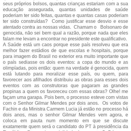
seus próprios bolsos, quantas crianças estariam com a sua
educação assegurada, quantas unidades de saúde
poderiam ter sido feitas, quantas e quantas casas poderiam
ter sido construídas?
Como justificar esse desvio e esse
atentado contra as nossas vidas.
Chamam o
Bolsonaro de
genocida, não sei bem qual a razão, porque nada que eles
falam me levam a encontrar no presidente este qualificativo.
A Saúde está um caos porque esse país resolveu que era
melhor fazer estádios de que escolas e hospitais, porque
para imagem do Brasil no exterior era muito importante que
o país sediasse os dois eventos: a copa do mundo e as
olimpíadas, pois então: quem na verdade é genocida, quem
está lutando para moralizar esse país, ou quem, para
favorecer aos afilhados distribuiu as obras para esses dois
eventos com as construtoras que pagaram as grandes
propinas a quem os favoreceu com essas obras? Olhe! me
façam uma garapa. Pois bem, o processo esteve com vistas
com o Senhor Gilmar Mendes por dois anos.
Os votos de
Fachin e da Ministra Carmem Lucia já estão no processo há
dois anos, mas o senhor Gilmar Mendes vem agora, e
coloca em pauta num momento em que se discute
exatamente quem será o candidato do PT à presidência da