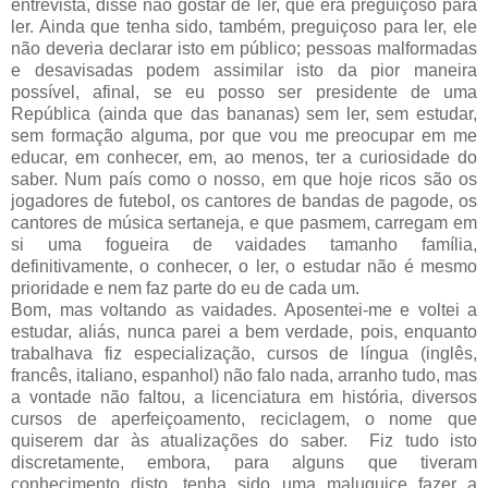
entrevista, disse não gostar de ler, que era preguiçoso para
ler. Ainda que tenha sido, também, preguiçoso para ler, ele
não deveria declarar isto em público; pessoas malformadas
e desavisadas podem assimilar isto da pior maneira
possível, afinal, se eu posso ser presidente de uma
República (ainda que das bananas) sem ler, sem estudar,
sem formação alguma, por que vou me preocupar em me
educar, em conhecer, em, ao menos, ter a curiosidade do
saber. Num país como o nosso, em que hoje ricos são os
jogadores de futebol, os cantores de bandas de pagode, os
cantores de música sertaneja, e que pasmem, carregam em
si uma fogueira de vaidades tamanho família,
definitivamente, o conhecer, o ler, o estudar não é mesmo
prioridade e nem faz parte do eu de cada um.
Bom, mas voltando as vaidades. Aposentei-me e voltei a
estudar, aliás, nunca parei a bem verdade, pois, enquanto
trabalhava fiz especialização, cursos de língua (inglês,
francês, italiano, espanhol) não falo nada, arranho tudo, mas
a vontade não faltou, a licenciatura em história, diversos
cursos de aperfeiçoamento, reciclagem, o nome que
quiserem dar às atualizações do saber. Fiz tudo isto
discretamente, embora, para alguns que tiveram
conhecimento disto, tenha sido uma maluquice fazer a