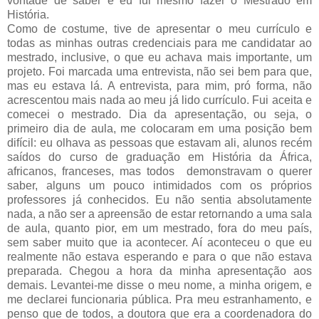
vontade de saber e eu fui mesmo fazer o Mestrado em
História.
Como de costume, tive de apresentar o meu currículo e
todas as minhas outras credenciais para me candidatar ao
mestrado, inclusive, o que eu achava mais importante, um
projeto. Foi marcada uma entrevista, não sei bem para que,
mas eu estava lá. A entrevista, para mim, pró forma, não
acrescentou mais nada ao meu já lido currículo. Fui aceita e
comecei o mestrado. Dia da apresentação, ou seja, o
primeiro dia de aula, me colocaram em uma posição bem
difícil: eu olhava as pessoas que estavam ali, alunos recém
saídos do curso de graduação em História da África,
africanos, franceses, mas todos demonstravam o querer
saber, alguns um pouco intimidados com os próprios
professores já conhecidos. Eu não sentia absolutamente
nada, a não ser a apreensão de estar retornando a uma sala
de aula, quanto pior, em um mestrado, fora do meu país,
sem saber muito que ia acontecer. Aí aconteceu o que eu
realmente não estava esperando e para o que não estava
preparada. Chegou a hora da minha apresentação aos
demais. Levantei-me disse o meu nome, a minha origem, e
me declarei funcionaria pública. Pra meu estranhamento, e
penso que de todos, a doutora que era a coordenadora do