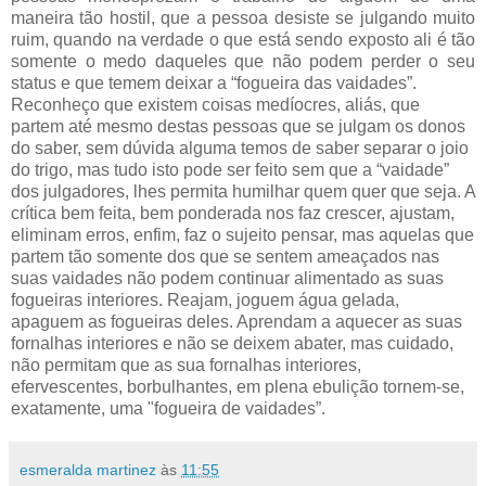
maneira tão hostil, que a pessoa desiste se julgando muito
ruim, quando na verdade o que está sendo exposto ali é tão
somente o medo daqueles que não podem perder o seu
status e que temem deixar a “fogueira das vaidades”.
Reconheço que existem coisas medíocres, aliás, que
partem até mesmo destas pessoas que se julgam os donos
do saber, sem dúvida alguma temos de saber separar o joio
do trigo, mas tudo isto pode ser feito sem que a “vaidade”
dos julgadores, lhes permita humilhar quem quer que seja. A
crítica bem feita, bem ponderada nos faz crescer, ajustam,
eliminam erros, enfim, faz o sujeito pensar, mas aquelas que
partem tão somente dos que se sentem ameaçados nas
suas vaidades não podem continuar alimentado as suas
fogueiras interiores. Reajam, joguem água gelada,
apaguem as fogueiras deles. Aprendam a aquecer as suas
fornalhas interiores e não se deixem abater, mas cuidado,
não permitam que as sua fornalhas interiores,
efervescentes, borbulhantes, em plena ebulição tornem-se,
exatamente, uma "fogueira de vaidades”.
esmeralda martinez
às
11:55