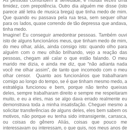
As pessoas confundem a seriedade, e muitas vezes uma
timidez, com prepotência. Outro dia alguém me disse (isto
parece até letra de musica brega) que tinha medo de mim.
Que quando eu passava pela rua tesa, sem sequer olhar
para os lados, quase correndo de tão depressa que andava,
tinha medo.
Imagine! Eu conseguir amedontrar pessoas. Também ouvi
isto de alguns funcionários meus, que tinham medo de mim,
do meu olhar, aliás, ainda consigo isto: quando olho para
alguém com o meu olhão brilhando, vejo a reação das
pessoas, chegam até calar o que estão falando. O meu
marido me dizia, e ainda me diz, que “não adianta nada
você me olhar assim”, de tanto que incomodo com o meu
olhar censor. Quanto aos funcionários que trabalharam
comigo ao longo do tempo, se é que tinham mesmo medo, a
estratégia funcionou e bem, porque não tenho queixas
deles, sempre trabalharam direito e sempre me respeitaram
muito, e eu a eles, mas se algo dava errado realmente eu
demonstrava toda a minha insatisfação. Cheguei mesmo a
solicitar transferências de alguns deles, eles bem sabem os
motivos, não porque eu tenha sido intransigente, carrasca,
ou coisas do gênero Aliás, coisas que pouco me
interessavam ou interessam, o que quis, nos meus anos de