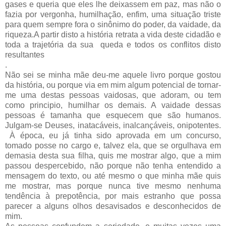
gases e queria que eles lhe deixassem em paz, mas não o
fazia por vergonha, humilhação, enfim, uma situação triste
para quem sempre fora o sinônimo do poder, da vaidade, da
riqueza.A partir disto a história retrata a vida deste cidadão e
toda a trajetória da sua queda e todos os conflitos disto
resultantes
.
Não sei se minha mãe deu-me aquele livro porque gostou
da história, ou porque via em mim algum potencial de tornar-
me uma destas pessoas vaidosas, que adoram, ou tem
como principio, humilhar os demais. A vaidade dessas
pessoas é tamanha que esquecem que são humanos.
Julgam-se Deuses, inatacáveis, inalcançáveis, onipotentes.
À época, eu já tinha sido aprovada em um concurso,
tomado posse no cargo e, talvez ela, que se orgulhava em
demasia desta sua filha, quis me mostrar algo, que a mim
passou despercebido, não porque não tenha entendido a
mensagem do texto, ou até mesmo o que minha mãe quis
me mostrar, mas porque nunca tive mesmo nenhuma
tendência à prepotência, por mais estranho que possa
parecer a alguns olhos desavisados e desconhecidos de
mim.