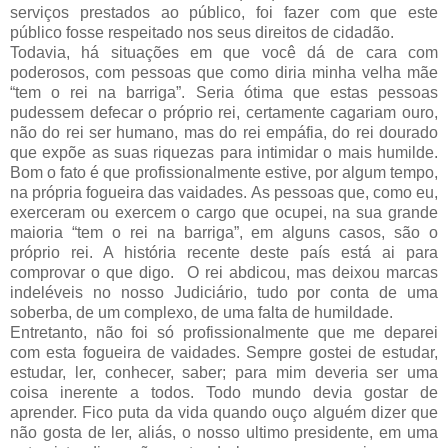
serviços prestados ao público, foi fazer com que este
público fosse respeitado nos seus direitos de cidadão.
Todavia, há situações em que você dá de cara com
poderosos, com pessoas que como diria minha velha mãe
“tem o rei na barriga”. Seria ótima que estas pessoas
pudessem defecar o próprio rei, certamente cagariam ouro,
não do rei ser humano, mas do rei empáfia, do rei dourado
que expõe as suas riquezas para intimidar o mais humilde.
Bom o fato é que profissionalmente estive, por algum tempo,
na própria fogueira das vaidades. As pessoas que, como eu,
exerceram ou exercem o cargo que ocupei, na sua grande
maioria “tem o rei na barriga”, em alguns casos, são o
próprio rei. A história recente deste país está ai para
comprovar o que digo. O rei abdicou, mas deixou marcas
indeléveis no nosso Judiciário, tudo por conta de uma
soberba, de um complexo, de uma falta de humildade.
Entretanto, não foi só profissionalmente que me deparei
com esta fogueira de vaidades. Sempre gostei de estudar,
estudar, ler, conhecer, saber; para mim deveria ser uma
coisa inerente a todos. Todo mundo devia gostar de
aprender. Fico puta da vida quando ouço alguém dizer que
não gosta de ler, aliás, o nosso ultimo presidente, em uma