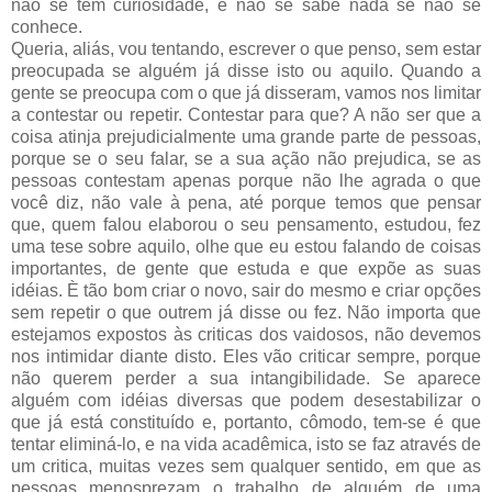
não se tem curiosidade, e não se sabe nada se não se
conhece.
Queria, aliás, vou tentando, escrever o que penso, sem estar
preocupada se alguém já disse isto ou aquilo. Quando a
gente se preocupa com o que já disseram, vamos nos limitar
a contestar ou repetir. Contestar para que? A não ser que a
coisa atinja prejudicialmente uma grande parte de pessoas,
porque se o seu falar, se a sua ação não prejudica, se as
pessoas contestam apenas porque não lhe agrada o que
você diz, não vale à pena, até porque temos que pensar
que, quem falou elaborou o seu pensamento, estudou, fez
uma tese sobre aquilo, olhe que eu estou falando de coisas
importantes, de gente que estuda e que expõe as suas
idéias. È tão bom criar o novo, sair do mesmo e criar opções
sem repetir o que outrem já disse ou fez. Não importa que
estejamos expostos às criticas dos vaidosos, não devemos
nos intimidar diante disto. Eles vão criticar sempre, porque
não querem perder a sua intangibilidade. Se aparece
alguém com idéias diversas que podem desestabilizar o
que já está constituído e, portanto, cômodo, tem-se é que
tentar eliminá-lo, e na vida acadêmica, isto se faz através de
um critica, muitas vezes sem qualquer sentido, em que as
pessoas menosprezam o trabalho de alguém de uma