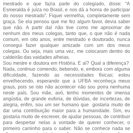
mestrado e que fazia parte do colegiado, disse: “A
Esmeralda é juíza no Brasil, e nos dá a honra de participar
do nosso mestrado”. Fiquei vermelha, completamente sem
graça. Se ela pensou que me fez algum favor, devia saber
que não. A partir daí não tive como me aproximar de
nenhum dos meus colegas, tanto que, o que não é nada
comum, em oito anos, entre mestrado e doutorado, nunca
consegui fazer qualquer amizade com um dos meus
colegas. Ou seja, mais uma vez, me colocaram dentro do
caldeirão das vaidades alheias.
Sou mestre e doutora em História. E aí? Qual a diferença?
Nada, continuo comendo, bebendo, e, embora com alguma
dificuldade, fazendo as necessidades físicas; estou
envelhecendo, esperando que a UFBA reconheça meus
graus, pois se isto não acontecer não sou porra nenhuma
neste país. Sou mãe, avó, tenho momentos de imensa
angústia, de grande euforia, de dúvidas, de incertezas, de
alegria, enfim, sou um ser humano que gostaria muito de
dar uma contribuição maior para a humanidade. Sim, eu
gostaria muito de escrever, de ajudar pessoas, de contribuir
para despertar nelas a vontade de querer conhecer, o
primeiro caminho para o saber. Não se conhece nada se