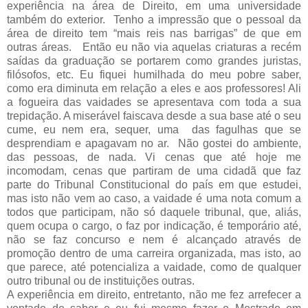
experiência na área de Direito, em uma universidade
também do exterior. Tenho a impressão que o pessoal da
área de direito tem “mais reis nas barrigas” de que em
outras áreas. Então eu não via aquelas criaturas a recém
saídas da graduação se portarem como grandes juristas,
filósofos, etc. Eu fiquei humilhada do meu pobre saber,
como era diminuta em relação a eles e aos professores! Ali
a fogueira das vaidades se apresentava com toda a sua
trepidação. A miserável faiscava desde a sua base até o seu
cume, eu nem era, sequer, uma das fagulhas que se
desprendiam e apagavam no ar. Não gostei do ambiente,
das pessoas, de nada. Vi cenas que até hoje me
incomodam, cenas que partiram de uma cidadã que faz
parte do Tribunal Constitucional do país em que estudei,
mas isto não vem ao caso, a vaidade é uma nota comum a
todos que participam, não só daquele tribunal, que, aliás,
quem ocupa o cargo, o faz por indicação, é temporário até,
não se faz concurso e nem é alcançado através de
promoção dentro de uma carreira organizada, mas isto, ao
que parece, até potencializa a vaidade, como de qualquer
outro tribunal ou de instituições outras.
A experiência em direito, entretanto, não me fez arrefecer a