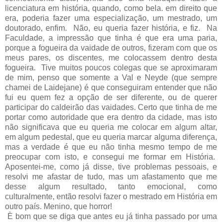
licenciatura em história, quando, como bela. em direito que
era, poderia fazer uma especialização, um mestrado, um
doutorado, enfim. Não, eu queria fazer história, e fiz. Na
Faculdade, a impressão que tinha é que era uma paria,
porque a fogueira da vaidade de outros, fizeram com que os
meus pares, os discentes, me colocassem dentro desta
fogueira. Tive muitos poucos colegas que se aproximaram
de mim, penso que somente a Val e Neyde (que sempre
chamei de Laidejane) é que conseguiram entender que não
fui eu quem fez a opção de ser diferente, ou de querer
participar do caldeirão das vaidades. Certo que tinha de me
portar como autoridade que era dentro da cidade, mas isto
não significava que eu queria me colocar em algum altar,
em algum pedestal, que eu queria marcar alguma diferença,
mas a verdade é que eu não tinha mesmo tempo de me
preocupar com isto, e consegui me formar em História.
Aposentei-me, como já disse, tive problemas pessoais, e
resolvi me afastar de tudo, mas um afastamento que me
desse algum resultado, tanto emocional, como
culturalmente, então resolvi fazer o mestrado em História em
outro país. Menino, que horror!
È bom que se diga que antes eu já tinha passado por uma