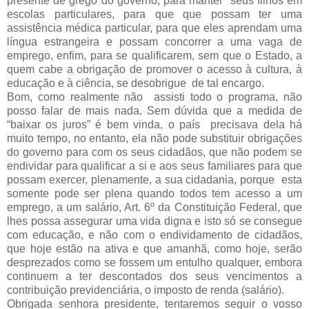
presente de grego do governo, para manter seus filhos em
escolas particulares, para que que possam ter uma
assistência médica particular, para que eles aprendam uma
língua estrangeira e possam concorrer a uma vaga de
emprego, enfim, para se qualificarem, sem que o Estado, a
quem cabe a obrigação de promover o acesso à cultura, à
educação e à ciência, se desobrigue de tal encargo.
Bom, como realmente não assisti todo o programa, não
posso falar de mais nada. Sem dúvida que a medida de
“baixar os juros” é bem vinda, o país precisava dela há
muito tempo, no entanto, ela não pode substituir obrigações
do governo para com os seus cidadãos, que não podem se
endividar para qualificar a si e aos seus familiares para que
possam exercer, plenamente, a sua cidadania, porque esta
somente pode ser plena quando todos tem acesso a um
emprego, a um salário, Art. 6º da Constituição Federal, que
lhes possa assegurar uma vida digna e isto só se consegue
com educação, e não com o endividamento de cidadãos,
que hoje estão na ativa e que amanhã, como hoje, serão
desprezados como se fossem um entulho qualquer, embora
continuem a ter descontados dos seus vencimentos a
contribuição previdenciária, o imposto de renda (salário).
Obrigada senhora presidente, tentaremos seguir o vosso