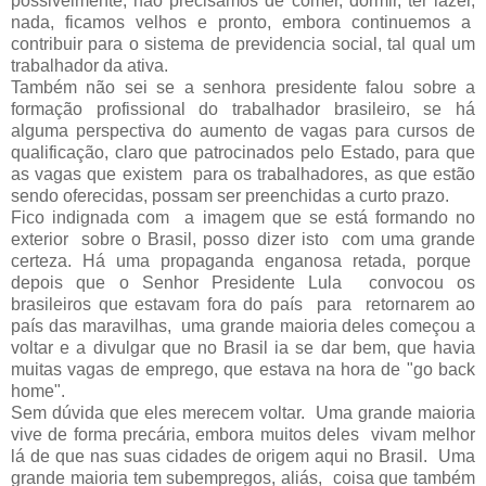
possivelmente, não precisamos de comer, dormir, ter lazer,
nada, ficamos velhos e pronto, embora continuemos a
contribuir para o sistema de previdencia social, tal qual um
trabalhador da ativa.
Também não sei se a senhora presidente falou sobre a
formação profissional do trabalhador brasileiro, se há
alguma perspectiva do aumento de vagas para cursos de
qualificação, claro que patrocinados pelo Estado, para que
as vagas que existem para os trabalhadores, as que estão
sendo oferecidas, possam ser preenchidas a curto prazo.
Fico indignada com a imagem que se está formando no
exterior sobre o Brasil, posso dizer isto com uma grande
certeza. Há uma propaganda enganosa retada, porque
depois que o Senhor Presidente Lula convocou os
brasileiros que estavam fora do país para retornarem ao
país das maravilhas, uma grande maioria deles começou a
voltar e a divulgar que no Brasil ia se dar bem, que havia
muitas vagas de emprego, que estava na hora de "go back
home".
Sem dúvida que eles merecem voltar. Uma grande maioria
vive de forma precária, embora muitos deles vivam melhor
lá de que nas suas cidades de origem aqui no Brasil. Uma
grande maioria tem subempregos, aliás, coisa que também