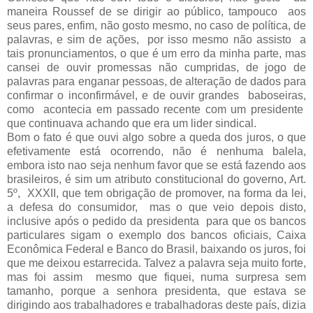
maneira Roussef de se dirigir ao público, tampouco aos
seus pares, enfim, não gosto mesmo, no caso de política, de
palavras, e sim de ações, por isso mesmo não assisto a
tais pronunciamentos, o que é um erro da minha parte, mas
cansei de ouvir promessas não cumpridas, de jogo de
palavras para enganar pessoas, de alteração de dados para
confirmar o inconfirmável, e de ouvir grandes baboseiras,
como acontecia em passado recente com um presidente
que continuava achando que era um lider sindical.
Bom o fato é que ouvi algo sobre a queda dos juros, o que
efetivamente está ocorrendo, não é nenhuma balela,
embora isto nao seja nenhum favor que se está fazendo aos
brasileiros, é sim um atributo constitucional do governo, Art.
5º, XXXII, que tem obrigação de promover, na forma da lei,
a defesa do consumidor, mas o que veio depois disto,
inclusive após o pedido da presidenta para que os bancos
particulares sigam o exemplo dos bancos oficiais, Caixa
Econômica Federal e Banco do Brasil, baixando os juros, foi
que me deixou estarrecida. Talvez a palavra seja muito forte,
mas foi assim mesmo que fiquei, numa surpresa sem
tamanho, porque a senhora presidenta, que estava se
dirigindo aos trabalhadores e trabalhadoras deste país, dizia