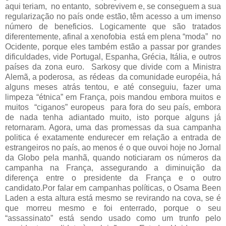
aqui teriam, no entanto, sobrevivem e, se conseguem a sua
regularização no país onde estão, têm acesso a um imenso
número de beneficios. Logicamente que são tratados
diferentemente, afinal a xenofobia está em plena “moda” no
Ocidente, porque eles também estão a passar por grandes
dificuldades, vide Portugal, Espanha, Grécia, Itália, e outros
países da zona euro. Sarkosy que divide com a Ministra
Alemã, a poderosa, as rédeas da comunidade européia, há
alguns meses atrás tentou, e até conseguiu, fazer uma
limpeza “étnica” em França, pois mandou embora muitos e
muitos “ciganos” europeus para fora do seu país, embora
de nada tenha adiantado muito, isto porque alguns já
retornaram. Agora, uma das promessas da sua campanha
politica é exatamente endurecer em relação a entrada de
estrangeiros no país, ao menos é o que ouvoi hoje no Jornal
da Globo pela manhã, quando noticiaram os números da
campanha na França, assegurando a diminuição da
diferença entre o presidente da França e o outro
candidato.Por falar em campanhas políticas, o Osama Been
Laden a esta altura está mesmo se revirando na cova, se é
que morreu mesmo e foi enterrado, porque o seu
“assassinato” está sendo usado como um trunfo pelo