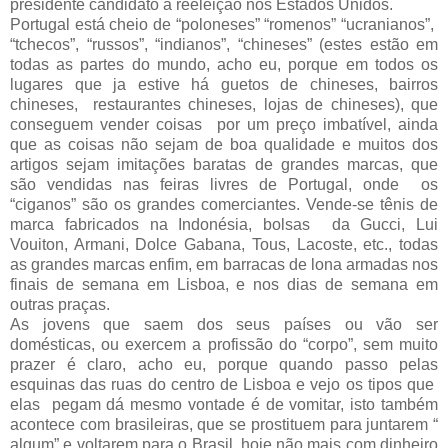
presidente candidato à reeleição nos Estados Unidos.
Portugal está cheio de “poloneses” “romenos” “ucranianos”,
“tchecos”, “russos”, “indianos”, “chineses” (estes estão em
todas as partes do mundo, acho eu, porque em todos os
lugares que ja estive há guetos de chineses, bairros
chineses, restaurantes chineses, lojas de chineses), que
conseguem vender coisas por um preço imbatível, ainda
que as coisas não sejam de boa qualidade e muitos dos
artigos sejam imitações baratas de grandes marcas, que
são vendidas nas feiras livres de Portugal, onde os
“ciganos” são os grandes comerciantes. Vende-se tênis de
marca fabricados na Indonésia, bolsas da Gucci, Lui
Vouiton, Armani, Dolce Gabana, Tous, Lacoste, etc., todas
as grandes marcas enfim, em barracas de lona armadas nos
finais de semana em Lisboa, e nos dias de semana em
outras praças.
As jovens que saem dos seus países ou vão ser
domésticas, ou exercem a profissão do “corpo”, sem muito
prazer é claro, acho eu, porque quando passo pelas
esquinas das ruas do centro de Lisboa e vejo os tipos que
elas pegam dá mesmo vontade é de vomitar, isto também
acontece com brasileiras, que se prostituem para juntarem “
algum” e voltarem para o Brasil, hoje não mais com dinheiro