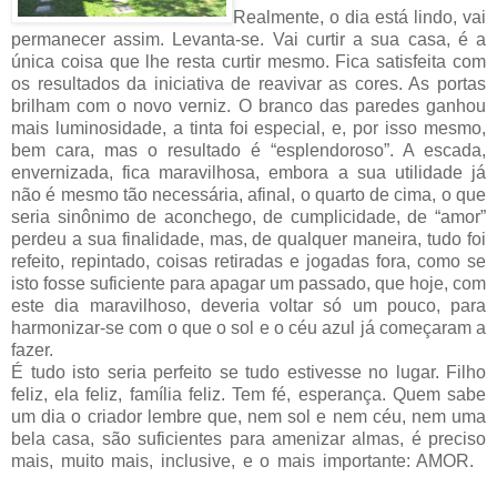
Realmente, o dia está lindo, vai
permanecer assim. Levanta-se. Vai curtir a sua casa, é a
única coisa que lhe resta curtir mesmo. Fica satisfeita com
os resultados da iniciativa de reavivar as cores. As portas
brilham com o novo verniz. O branco das paredes ganhou
mais luminosidade, a tinta foi especial, e, por isso mesmo,
bem cara, mas o resultado é “esplendoroso”. A escada,
envernizada, fica maravilhosa, embora a sua utilidade já
não é mesmo tão necessária, afinal, o quarto de cima, o que
seria sinônimo de aconchego, de cumplicidade, de “amor”
perdeu a sua finalidade, mas, de qualquer maneira, tudo foi
refeito, repintado, coisas retiradas e jogadas fora, como se
isto fosse suficiente para apagar um passado, que hoje, com
este dia maravilhoso, deveria voltar só um pouco, para
harmonizar-se com o que o sol e o céu azul já começaram a
fazer.
É tudo isto seria perfeito se tudo estivesse no lugar. Filho
feliz, ela feliz, família feliz. Tem fé, esperança. Quem sabe
um dia o criador lembre que, nem sol e nem céu, nem uma
bela casa, são suficientes para amenizar almas, é preciso
mais, muito mais, inclusive, e o mais importante: AMOR.