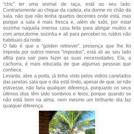
“chic” ter uma animal de raça, está ao seu lado
.
Contrariamente ao chique da cadela, ela dorme no chão da
sala, não que não tenha quartos decentes onde está, mas
porque a sala é mais fresca e, além de tudo, por estar
sozinha naquela imensa casa feita para abrigar muitos e
com amor,dorme sozinha e ali para perceber os ruídos não
habituais da noite.
O fato é que a “golden retriever”, presença que lhe foi
imposta por outros menos “impostos”, está ali ao seu lado
aflita para sair para fazer as suas necessidades. Ela, a
cachorra, é mais educada de que algumas pessoas que
conhece.
Levanta, abre a porta, já tinha visto pelos vidros canelados
das janelas sala que o dia está lindo, apesar de que, se não
estivesse, não faria qualquer diferença, porquanto os seus
últimos dias têm sido sombrios e feios, porque quando se
não está bem na alma, nem mesmo um brilhante dia faz
qualquer diferença.