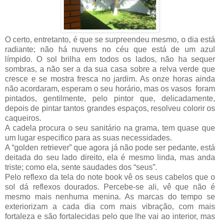
O certo, entretanto, é que se surpreendeu mesmo, o dia está
radiante; não há nuvens no céu que está de um azul
límpido. O sol brilha em todos os lados, não ha sequer
sombras, a não ser a da sua casa sobre a relva verde que
cresce e se mostra fresca no jardim. As onze horas ainda
não acordaram, esperam o seu horário, mas os vasos foram
pintados, gentilmente, pelo pintor que, delicadamente,
depois de pintar tantos grandes espaços, resolveu colorir os
caqueiros.
A cadela procura o seu sanitário na grama, tem quase que
um lugar especifico para as suas necessidades.
A “golden retriever” que agora já não pode ser pedante, está
deitada do seu lado direito, ela é mesmo linda, mas anda
triste; como ela, sente saudades dos “seus”.
Pelo reflexo da tela do note book vê os seus cabelos que o
sol dá reflexos dourados. Percebe-se ali, vê que não é
mesmo mais nenhuma menina. As marcas do tempo se
exteriorizam a cada dia com mais vibração, com mais
fortaleza e são fortalecidas pelo que lhe vai ao interior, mas