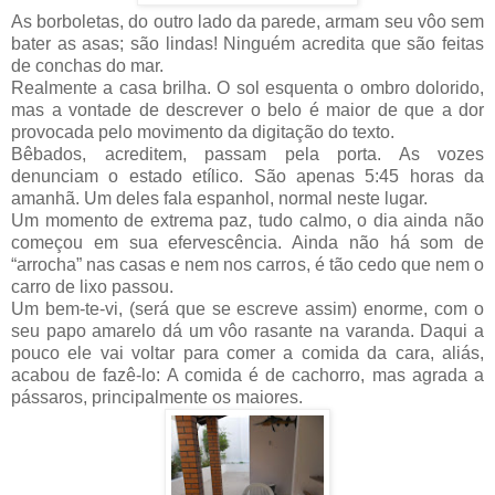
As borboletas, do outro lado da parede, armam seu vôo sem
bater as asas; são lindas! Ninguém acredita que são feitas
de conchas do mar.
Realmente a casa brilha. O sol esquenta o ombro dolorido,
mas a vontade de descrever o belo é maior de que a dor
provocada pelo movimento da digitação do texto.
Bêbados, acreditem, passam pela porta. As vozes
denunciam o estado etílico. São apenas 5:45 horas da
amanhã. Um deles fala espanhol, normal neste lugar.
Um momento de extrema paz, tudo calmo, o dia ainda não
começou em sua efervescência. Ainda não há som de
“arrocha” nas casas e nem nos carros, é tão cedo que nem o
carro de lixo passou.
Um bem-te-vi, (será que se escreve assim) enorme, com o
seu papo amarelo dá um vôo rasante na varanda. Daqui a
pouco ele vai voltar para comer a comida da cara, aliás,
acabou de fazê-lo: A comida é de cachorro, mas agrada a
pássaros, principalmente os maiores.