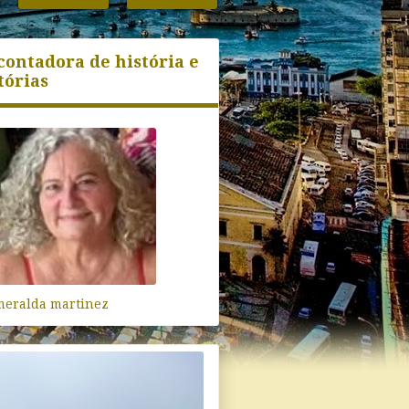
contadora de história e
tórias
meralda martinez