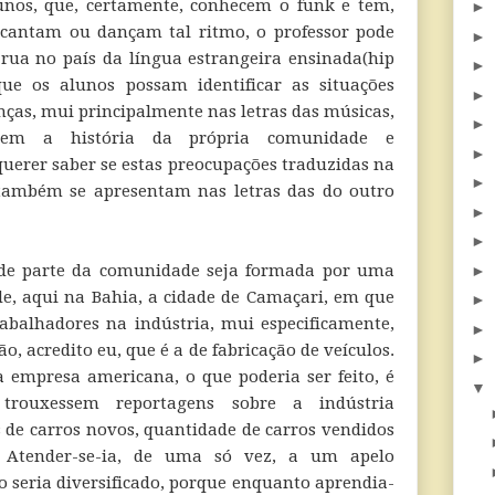
nos, que, certamente, conhecem o funk e tem,
►
 cantam ou dançam tal ritmo, o professor pode
►
rua no país da língua estrangeira ensinada(hip
►
ue os alunos possam identificar as situações
►
ças, mui principalmente nas letras das músicas,
►
zem a história da própria comunidade e
►
uerer saber se estas preocupações traduzidas na
►
ambém se apresentam nas letras das do outro
►
►
de parte da comunidade seja formada por uma
►
 de, aqui na Bahia, a cidade de Camaçari, em que
►
abalhadores na indústria, mui especificamente,
►
, acredito eu, que é a de fabricação de veículos.
►
 empresa americana, o que poderia ser feito, é
▼
 trouxessem reportagens sobre a indústria
 de carros novos, quantidade de carros vendidos
Atender-se-ia, de uma só vez, a um apelo
o seria diversificado, porque enquanto aprendia-