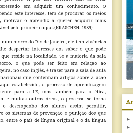
nteressado em adquirir um conhecimento. O
ebendo este interesse, tem de procurar os meios
, motivar o aprendiz a querer adquirir mais
sável pelo primeiro input.(KRASCHEN: 1989)
 num morro do Rio de Janeiro, ele tem vivências
lhe despertar interesses em saber o que pode
que reside na localidade. Se a maioria da sala
rro, o que pode ser feito em relação ao
ira, no caso inglês, é trazer para a sala de aula
ernacionais que contenham artigos sobre a ação
 aqui estabelecido, o processo de aprendizagem
mente para a LE, mas também para a ética,
ia, e muitas outras áreas, o processo se torna
Ar
 se o desempenho dos alunos assim permitir,
re os sistemas de prevenção e punição dos que
►
o, entre o país de língua original e o da língua
►