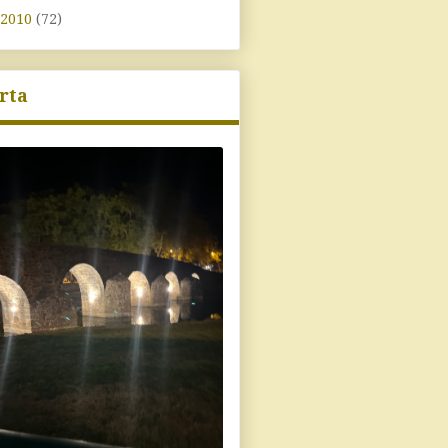
2010
(72)
rta