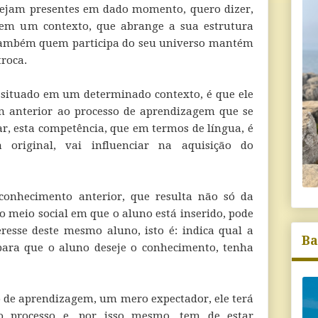
tejam presentes em dado momento, quero dizer,
 em um contexto, que abrange a sua estrutura
 também quem participa do seu universo mantém
troca.
 situado em um determinado contexto, é que ele
m anterior ao processo de aprendizagem que se
ar, esta competência, que em termos de língua, é
original, vai influenciar na aquisição do
conhecimento anterior, que resulta não só da
o meio social em que o aluno está inserido, pode
eresse deste mesmo aluno, isto é: indica qual a
Ba
para que o aluno deseje o conhecimento, tenha
o de aprendizagem, um mero expectador, ele terá
do processo e, por isso mesmo, tem de estar