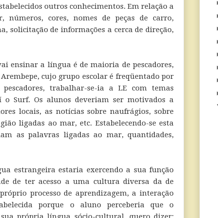
stabelecidos outros conhecimentos. Em relação a
ar, números, cores, nomes de peças de carro,
a, solicitação de informações a cerca de direção,
i ensinar a língua é de maioria de pescadores,
 Arembepe, cujo grupo escolar é freqüentado por
de pescadores, trabalhar-se-ia a LE com temas
aí o Surf. Os alunos deveriam ser motivados a
ores locais, as notícias sobre naufrágios, sobre
egião ligadas ao mar, etc. Estabelecendo-se esta
riam as palavras ligadas ao mar, quantidades,
gua estrangeira estaria exercendo a sua função
ade de ter acesso a uma cultura diversa da de
 próprio processo de aprendizagem, a interação
stabelecida porque o aluno perceberia que o
sua própria língua sócio-cultural, quero dizer: