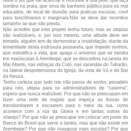
retire o sol que vai acariciar e bronzear a sua pele, que faça
sombra na praia, que sirva de banheiro público para os mal
educados, de local de reunião para praticas escusas, covil
para toxicômanos e marginais.Não se deve dar incentivo
tamanho ao que não presta.
Não acredito que este projeto tenha futuro, mas as utopias
são realizáveis, e, por isso mesmo, uma atitude deve ser
tomada, alguém tem de demonstrar a insatisfação, diante da
temeridade desta esdrúxula passarela, que impede sonhos,
que estratifica a vida, que apaga o universo que se mostra
em maiúsculas à Arembepe, que se descortina na janela do
Mar Aberto, nas vidraças da Coló, nas varandas do Tubarão,
na lateral despretensiosa da Igreja, da vista de Vú e do Bar
da Neuza.
Tenho certeza que tudo isto não passa de sonho, pesadelo
para nós, utopia para os administradores de “caserna”,
espero que nunca realizável. Por que não se preocupam em
fazer uma rede de esgoto que impeça as fossas de
transbordarem e escoarem para o meio da rua, como
acontece com a rua da Gloria e em tantas outras do
vilarejo? Por que não se preocupar em colocar um posto do
Banco do Brasil que serve a tantos, mas que não existe em
Arembepe? Por que não inaugurar mais escolas? Por que