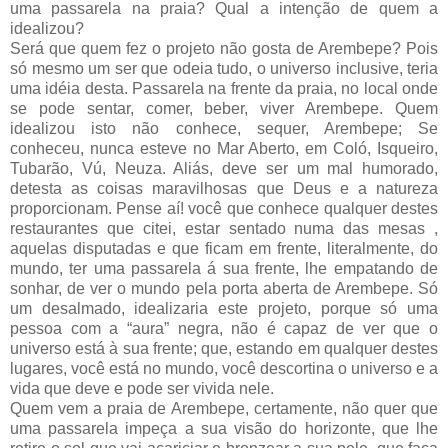
uma passarela na praia? Qual a intenção de quem a
idealizou?
Será que quem fez o projeto não gosta de Arembepe? Pois
só mesmo um ser que odeia tudo, o universo inclusive, teria
uma idéia desta. Passarela na frente da praia, no local onde
se pode sentar, comer, beber, viver Arembepe. Quem
idealizou isto não conhece, sequer, Arembepe; Se
conheceu, nunca esteve no Mar Aberto, em Coló, Isqueiro,
Tubarão, Vú, Neuza. Aliás, deve ser um mal humorado,
detesta as coisas maravilhosas que Deus e a natureza
proporcionam. Pense aí! você que conhece qualquer destes
restaurantes que citei, estar sentado numa das mesas ,
aquelas disputadas e que ficam em frente, literalmente, do
mundo, ter uma passarela á sua frente, lhe empatando de
sonhar, de ver o mundo pela porta aberta de Arembepe. Só
um desalmado, idealizaria este projeto, porque só uma
pessoa com a “aura” negra, não é capaz de ver que o
universo está à sua frente; que, estando em qualquer destes
lugares, você está no mundo, você descortina o universo e a
vida que deve e pode ser vivida nele.
Quem vem a praia de Arembepe, certamente, não quer que
uma passarela impeça a sua visão do horizonte, que lhe