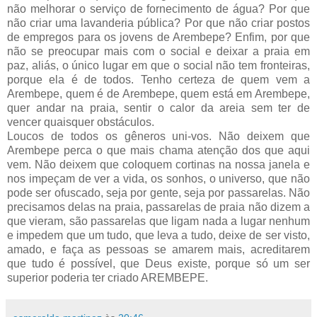
não melhorar o serviço de fornecimento de água? Por que
não criar uma lavanderia pública? Por que não criar postos
de empregos para os jovens de Arembepe? Enfim, por que
não se preocupar mais com o social e deixar a praia em
paz, aliás, o único lugar em que o social não tem fronteiras,
porque ela é de todos. Tenho certeza de quem vem a
Arembepe, quem é de Arembepe, quem está em Arembepe,
quer andar na praia, sentir o calor da areia sem ter de
vencer quaisquer obstáculos.
Loucos de todos os gêneros uni-vos. Não deixem que
Arembepe perca o que mais chama atenção dos que aqui
vem. Não deixem que coloquem cortinas na nossa janela e
nos impeçam de ver a vida, os sonhos, o universo, que não
pode ser ofuscado, seja por gente, seja por passarelas. Não
precisamos delas na praia, passarelas de praia não dizem a
que vieram, são passarelas que ligam nada a lugar nenhum
e impedem que um tudo, que leva a tudo, deixe de ser visto,
amado, e faça as pessoas se amarem mais, acreditarem
que tudo é possível, que Deus existe, porque só um ser
superior poderia ter criado AREMBEPE.